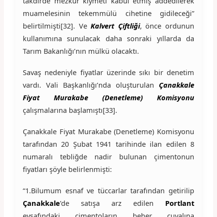
takdirde mezkur kıymeti kabul etmiş addedilerek
muamelesinin tekemmülü cihetine gidileceği”
belirtilmişti[32]. Ve
Kalvert Çiftliği
, önce ordunun
kullanımına sunulacak daha sonraki yıllarda da
Tarım Bakanlığı’nın mülkü olacaktı.
Savaş nedeniyle fiyatlar üzerinde sıkı bir denetim
vardı. Vali Başkanlığı’nda oluşturulan
Çanakkale
Fiyat Murakabe (Denetleme) Komisyonu
çalışmalarına başlamıştı[33].
Çanakkale Fiyat Murakabe (Denetleme) Komisyonu
tarafından 20 Şubat 1941 tarihinde ilan edilen 8
numaralı tebliğde nadir bulunan çimentonun
fiyatları şöyle belirlenmişti:
“1.Bilumum esnaf ve tüccarlar tarafından getirilip
Çanakkale
’de satışa arz edilen
Portlant
evsafındaki çimentoların beher çuvalına