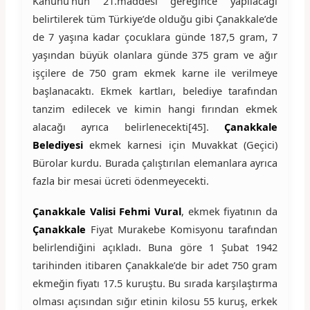
Kanunu’nun 21.maddesi gereğince yapılacağı
belirtilerek tüm Türkiye’de olduğu gibi Çanakkale’de
de 7 yaşına kadar çocuklara günde 187,5 gram, 7
yaşından büyük olanlara günde 375 gram ve ağır
işçilere de 750 gram ekmek karne ile verilmeye
başlanacaktı. Ekmek kartları, belediye tarafından
tanzim edilecek ve kimin hangi fırından ekmek
alacağı ayrıca belirlenecekti[45].
Çanakkale
Belediyesi
ekmek karnesi için Muvakkat (Geçici)
Bürolar kurdu. Burada çalıştırılan elemanlara ayrıca
fazla bir mesai ücreti ödenmeyecekti.
Çanakkale Valisi Fehmi Vural
, ekmek fiyatının da
Çanakkale
Fiyat Murakebe Komisyonu tarafından
belirlendiğini açıkladı. Buna göre 1 Şubat 1942
tarihinden itibaren Çanakkale’de bir adet 750 gram
ekmeğin fiyatı 17.5 kuruştu. Bu sırada karşılaştırma
olması açısından sığır etinin kilosu 55 kuruş, erkek