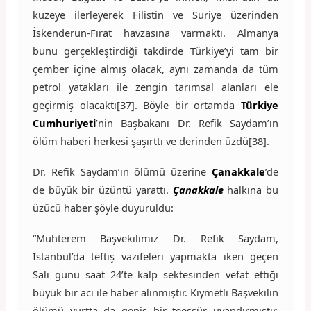
kuzeye ilerleyerek Filistin ve Suriye üzerinden
İskenderun-Fırat havzasına varmaktı. Almanya
bunu gerçekleştirdiği takdirde Türkiye’yi tam bir
çember içine almış olacak, aynı zamanda da tüm
petrol yatakları ile zengin tarımsal alanları ele
geçirmiş olacaktı[37]. Böyle bir ortamda
Türkiye
Cumhuriyeti
’nin Başbakanı Dr. Refik Saydam’ın
ölüm haberi herkesi şaşırttı ve derinden üzdü[38].
Dr. Refik Saydam’ın ölümü üzerine
Çanakkale
’de
de büyük bir üzüntü yarattı.
Çanakkale
halkına bu
üzücü haber şöyle duyuruldu:
“Muhterem Başvekilimiz Dr. Refik Saydam,
İstanbul’da teftiş vazifeleri yapmakta iken geçen
Salı günü saat 24’te kalp sektesinden vefat ettiği
büyük bir acı ile haber alınmıştır. Kıymetli Başvekilin
ölümü yurtta da geniş bir teessür uyandırmıştır.