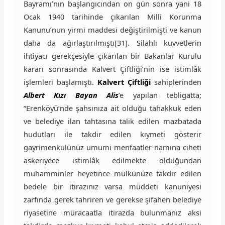
Bayramı’nın başlangıcından on gün sonra yani 18
Ocak 1940 tarihinde çıkarılan Milli Korunma
Kanunu’nun yirmi maddesi değiştirilmişti ve kanun
daha da ağırlaştırılmıştı[31]. Silahlı kuvvetlerin
ihtiyacı gerekçesiyle çıkarılan bir Bakanlar Kurulu
kararı sonrasında Kalvert Çiftliği’nin ise istimlâk
işlemleri başlamıştı.
Kalvert Çiftliği
sahiplerinden
Albert Kızı Bayan Alis
’e yapılan tebligatta;
“Erenköyü’nde şahsınıza ait olduğu tahakkuk eden
ve belediye ilan tahtasına talik edilen mazbatada
hudutları ile takdir edilen kıymeti gösterir
gayrimenkulünüz umumi menfaatler namına ciheti
askeriyece istimlâk edilmekte olduğundan
muhamminler heyetince mülkünüze takdir edilen
bedele bir itirazınız varsa müddeti kanuniyesi
zarfında gerek tahriren ve gerekse şifahen belediye
riyasetine müracaatla itirazda bulunmanız aksi