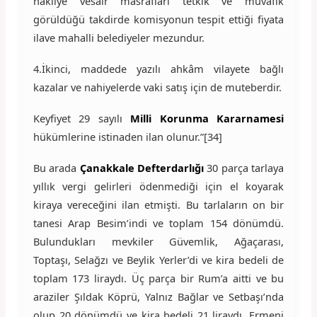
nakliye vesair masrafları tetkik ve muvafık
görüldüğü takdirde komisyonun tespit ettiği fiyata
ilave mahalli belediyeler mezundur.
4.İkinci, maddede yazılı ahkâm vilayete bağlı
kazalar ve nahiyelerde vaki satış için de muteberdir.
Keyfiyet 29 sayılı
Milli Korunma Kararnamesi
hükümlerine istinaden ilan olunur.”[34]
Bu arada
Çanakkale Defterdarlığı
30 parça tarlaya
yıllık vergi gelirleri ödenmediği için el koyarak
kiraya vereceğini ilan etmişti. Bu tarlaların on bir
tanesi Arap Besim’indi ve toplam 154 dönümdü.
Bulundukları mevkiler Güvemlik, Ağaçarası,
Toptaşı, Selağzı ve Beylik Yerler’di ve kira bedeli de
toplam 173 liraydı. Üç parça bir Rum’a aitti ve bu
araziler Şıldak Köprü, Yalnız Bağlar ve Setbaşı’nda
olup 20 dönümdü ve kira bedeli 21 liraydı. Ermeni