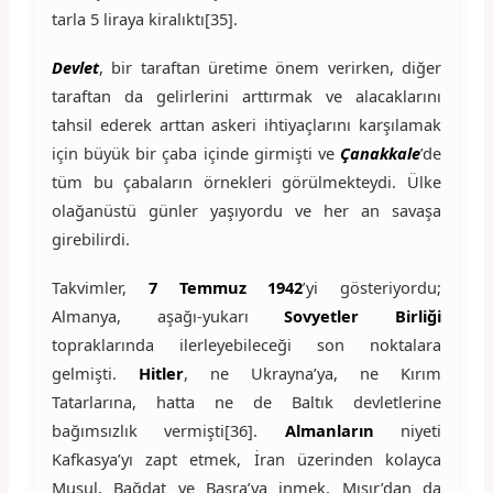
tarla 5 liraya kiralıktı[35].
Devlet
, bir taraftan üretime önem verirken, diğer
taraftan da gelirlerini arttırmak ve alacaklarını
tahsil ederek arttan askeri ihtiyaçlarını karşılamak
için büyük bir çaba içinde girmişti ve
Çanakkale
’de
tüm bu çabaların örnekleri görülmekteydi. Ülke
olağanüstü günler yaşıyordu ve her an savaşa
girebilirdi.
Takvimler,
7 Temmuz 1942
’yi gösteriyordu;
Almanya, aşağı-yukarı
Sovyetler Birliği
topraklarında ilerleyebileceği son noktalara
gelmişti.
Hitler
, ne Ukrayna’ya, ne Kırım
Tatarlarına, hatta ne de Baltık devletlerine
bağımsızlık vermişti[36].
Almanların
niyeti
Kafkasya’yı zapt etmek, İran üzerinden kolayca
Musul, Bağdat ve Basra’ya inmek, Mısır’dan da