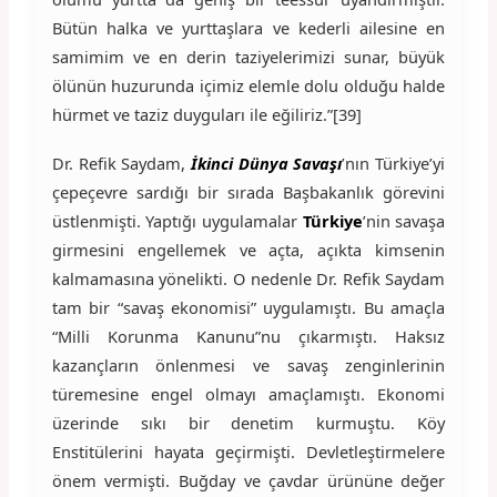
Bütün halka ve yurttaşlara ve kederli ailesine en
samimim ve en derin taziyelerimizi sunar, büyük
ölünün huzurunda içimiz elemle dolu olduğu halde
hürmet ve taziz duyguları ile eğiliriz.”[39]
Dr. Refik Saydam,
İkinci Dünya Savaşı
’nın Türkiye’yi
çepeçevre sardığı bir sırada Başbakanlık görevini
üstlenmişti. Yaptığı uygulamalar
Türkiye
’nin savaşa
girmesini engellemek ve açta, açıkta kimsenin
kalmamasına yönelikti. O nedenle Dr. Refik Saydam
tam bir “savaş ekonomisi” uygulamıştı. Bu amaçla
“Milli Korunma Kanunu”nu çıkarmıştı. Haksız
kazançların önlenmesi ve savaş zenginlerinin
türemesine engel olmayı amaçlamıştı. Ekonomi
üzerinde sıkı bir denetim kurmuştu. Köy
Enstitülerini hayata geçirmişti. Devletleştirmelere
önem vermişti. Buğday ve çavdar ürününe değer