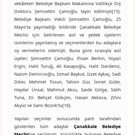
vekâleten Belediye Başkanı Makamına Valilikçe Diş
Doktoru Şemsettin Çamoğlu tayin edilmişti[15].
Belediye Başkanı Vekili Şemsettin Çamoğlu, 25
Mayıs’ta yayınladığı bildiride Çanakkale Belediye
Meclisi için belirlenen asil ve yedek üyelerin
isimlerini yayınlamış ve seçmenlerden bu adaylara
oy vermelerini istemişti. Buna göre sırasıyla asil
üyeler; Şemsettin Çamoğlu, İhsan Berkin, Niyazi
Ergin, Halit Turuğ, Ali Kasapoğlu, Halit Dardeniz,
Nazım Demircioğlu, İsmail Baykut, İzzet Aykaç, Sadi
Diker, Mehmet Tosun, Tahsin Gür, İsmet Güler,
Haydar Ünsal, Mahmut Aksu, Saide Gölge, Salih
Tuna, Dr. Behçet Gökçen, Hasan Akkoca, Zihni
Akyüz ve Sami Bozok’tu[16].
Yapılan seçimler sonucunda parti tarafından
gösterilen tüm adaylar
Çanakkale Belediye
Meclisi
’ne seçilmişti. Yürürlükte bulunan Belediye