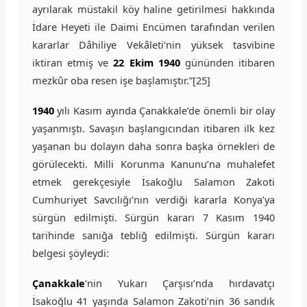
ayrılarak müstakil köy haline getirilmesi hakkında
İdare Heyeti ile Daimi Encümen tarafından verilen
kararlar Dâhiliye Vekâleti’nin yüksek tasvibine
iktiran etmiş ve
22 Ekim 1940
gününden itibaren
mezkûr oba resen işe başlamıştır.”[25]
1940
yılı Kasım ayında Çanakkale’de önemli bir olay
yaşanmıştı. Savaşın başlangıcından itibaren ilk kez
yaşanan bu dolayın daha sonra başka örnekleri de
görülecekti. Milli Korunma Kanunu’na muhalefet
etmek gerekçesiyle İsakoğlu Salamon Zakoti
Cumhuriyet Savcılığı’nın verdiği kararla Konya’ya
sürgün edilmişti. Sürgün kararı 7 Kasım 1940
tarihinde sanığa tebliğ edilmişti. Sürgün kararı
belgesi şöyleydi:
Çanakkale
’nin Yukarı Çarşısı’nda hırdavatçı
İsakoğlu 41 yaşında Salamon Zakoti’nin 36 sandık