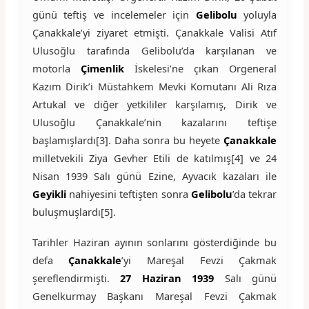
günü teftiş ve incelemeler için
Gelibolu
yoluyla
Çanakkale’yi ziyaret etmişti. Çanakkale Valisi Atıf
Ulusoğlu tarafında Gelibolu’da karşılanan ve
motorla
Çimenlik
İskelesi’ne çıkan Orgeneral
Kazım Dirik’i Müstahkem Mevki Komutanı Ali Rıza
Artukal ve diğer yetkililer karşılamış, Dirik ve
Ulusoğlu Çanakkale’nin kazalarını teftişe
başlamışlardı[3]. Daha sonra bu heyete
Çanakkale
milletvekili Ziya Gevher Etili de katılmış[4] ve 24
Nisan 1939 Salı günü Ezine, Ayvacık kazaları ile
Geyikli
nahiyesini teftişten sonra
Gelibolu
’da tekrar
buluşmuşlardı[5].
Tarihler Haziran ayının sonlarını gösterdiğinde bu
defa
Çanakkale
’yi Mareşal Fevzi Çakmak
şereflendirmişti.
27 Haziran 1939
Salı günü
Genelkurmay Başkanı Mareşal Fevzi Çakmak