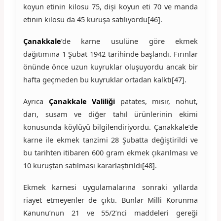
koyun etinin kilosu 75, dişi koyun eti 70 ve manda
etinin kilosu da 45 kuruşa satılıyordu[46].
Çanakkale
’de karne usulüne göre ekmek
dağıtımına 1 Şubat 1942 tarihinde başlandı. Fırınlar
önünde önce uzun kuyruklar oluşuyordu ancak bir
hafta geçmeden bu kuyruklar ortadan kalktı[47].
Ayrıca
Çanakkale Valiliği
patates, mısır, nohut,
darı, susam ve diğer tahıl ürünlerinin ekimi
konusunda köylüyü bilgilendiriyordu. Çanakkale’de
karne ile ekmek tanzimi 28 Şubatta değiştirildi ve
bu tarihten itibaren 600 gram ekmek çıkarılması ve
10 kuruştan satılması kararlaştırıldı[48].
Ekmek karnesi uygulamalarına sonraki yıllarda
riayet etmeyenler de çıktı. Bunlar Milli Korunma
Kanunu’nun 21 ve 55/2’nci maddeleri gereği