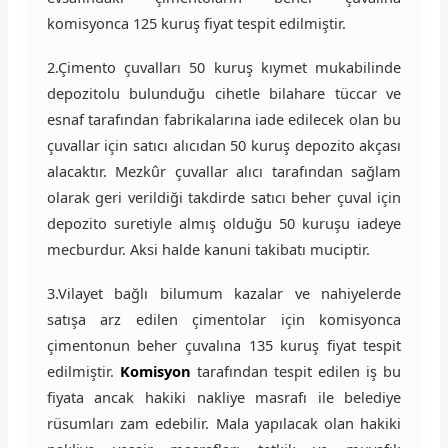
komisyonca 125 kuruş fiyat tespit edilmiştir.
2.Çimento çuvalları 50 kuruş kıymet mukabilinde
depozitolu bulunduğu cihetle bilahare tüccar ve
esnaf tarafından fabrikalarına iade edilecek olan bu
çuvallar için satıcı alıcıdan 50 kuruş depozito akçası
alacaktır. Mezkûr çuvallar alıcı tarafından sağlam
olarak geri verildiği takdirde satıcı beher çuval için
depozito suretiyle almış olduğu 50 kuruşu iadeye
mecburdur. Aksi halde kanuni takibatı muciptir.
3.Vilayet bağlı bilumum kazalar ve nahiyelerde
satışa arz edilen çimentolar için komisyonca
çimentonun beher çuvalına 135 kuruş fiyat tespit
edilmiştir.
Komisyon
tarafından tespit edilen iş bu
fiyata ancak hakiki nakliye masrafı ile belediye
rüsumları zam edebilir. Mala yapılacak olan hakiki