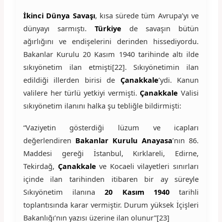
İkinci Dünya Savaşı
, kısa sürede tüm Avrupa’yı ve
dünyayı sarmıştı.
Türkiye
de savaşın bütün
ağırlığını ve endişelerini derinden hissediyordu.
Bakanlar Kurulu 20 Kasım 1940 tarihinde altı ilde
sıkıyönetim ilan etmişti[22]. Sıkıyönetimin ilan
edildiği illerden birisi de
Çanakkale
’ydi. Kanun
valilere her türlü yetkiyi vermişti.
Çanakkale
Valisi
sıkıyönetim ilanını halka şu tebliğle bildirmişti:
“Vaziyetin gösterdiği lüzum ve icapları
değerlendiren
Bakanlar Kurulu Anayasa
’nın 86.
Maddesi gereği İstanbul, Kırklareli, Edirne,
Tekirdağ,
Çanakkale
ve Kocaeli vilayetleri sınırları
içinde ilan tarihinden itibaren bir ay süreyle
Sıkıyönetim ilanına
20 Kasım 1940
tarihli
toplantısında karar vermiştir. Durum yüksek İçişleri
Bakanlığı’nın yazısı üzerine ilan olunur”[23]