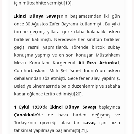
için müteahhite vermişti[19].
İkinci Dünya Savaşı
’nın başlamasından iki gün
önce 30 Ağustos Zafer Bayramı kutlanmıştı. Bu yılki
törene geçmiş yıllara göre daha kalabalık askeri
birlikler katılmıştı. Neredeyse her sınıftan birlikler
geçiş resmi yapmışlardı. Törende birçok subay
konuşma yapmış ve en son konuşan Müstahkem
Mevki Komutanı Korgeneral
Ali Rıza Artunkal
,
Cumhurbaşkanı Milli Şef İsmet İnönü’nün askeri
dehalarından söz etmişti. Gece fener alayı yapılmış.
Belediye Sineması’nda balo düzenlenmiş ve sabaha
kadar eğlence tertip edilmişti[20].
1 Eylül 1939
’da
İkinci Dünya Savaşı
başlayınca
Çanakkale
’de de hava birden değişmiş ve
Türkiye’nin gireceği olası bir
savaş
için hızla
tahkimat yapılmaya başlanmıştı[21].