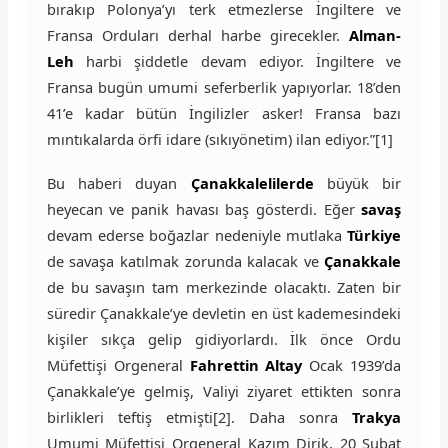
bırakıp Polonya’yı terk etmezlerse İngiltere ve
Fransa Orduları derhal harbe girecekler.
Alman-
Leh
harbi şiddetle devam ediyor. İngiltere ve
Fransa bugün umumi seferberlik yapıyorlar. 18’den
41’e kadar bütün İngilizler asker! Fransa bazı
mıntıkalarda örfi idare (sıkıyönetim) ilan ediyor.”[1]
Bu haberi duyan
Çanakkalelilerde
büyük bir
heyecan ve panik havası baş gösterdi. Eğer
savaş
devam ederse boğazlar nedeniyle mutlaka
Türkiye
de savaşa katılmak zorunda kalacak ve
Çanakkale
de bu savaşın tam merkezinde olacaktı. Zaten bir
süredir Çanakkale’ye devletin en üst kademesindeki
kişiler sıkça gelip gidiyorlardı. İlk önce Ordu
Müfettişi Orgeneral
Fahrettin Altay
Ocak 1939’da
Çanakkale’ye gelmiş, Valiyi ziyaret ettikten sonra
birlikleri teftiş etmişti[2]. Daha sonra
Trakya
Umumi Müfettişi Orgeneral Kazım Dirik, 20 Şubat