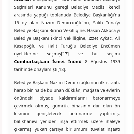
Seçimleri Kanunu gereği Belediye Meclisi kendi
arasında yaptığı toplantıda Belediye Başkanlığı’na
16 oy alan Nazım Demircioğlu’nu, Salih Tuna’yı
Belediye Başkanı Birinci Vekilliğine, Hasan Akkoca’yı
Belediye Başkanı İkinci Vekilliğine, İzzet Aykaç, Ali
Kasapoğlu ve Halit Turuğ’u Belediye Encümen
üyeliklerine seçmiş[17] ve bu seçimi
Cumhurbaşkanı İsmet İnönü
8 Ağustos 1939
tarihinde onaylamıştı[18].
Belediye Başkanı Nazım Demircioğlu’nun ilk icraatı;
harap bir halde bulunan dükkân, mağaza ve evlerin
önündeki piyade kaldırımlarını betonarmeye
çevirmek olmuş, gümrük binasının dar olan ön
kısmını genişleterek betonarme yaptırmış,
balıkhaneyi yeniden inşa ettirmek üzere ihaleye
çıkarmış, yukarı çarşıya bir umumi tuvalet inşaatı