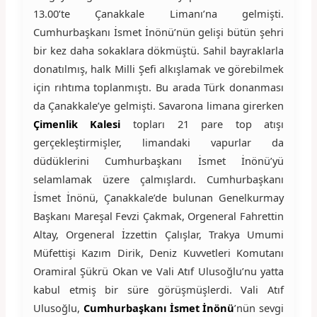
13.00’te Çanakkale Limanı’na gelmişti.
Cumhurbaşkanı İsmet İnönü’nün gelişi bütün şehri
bir kez daha sokaklara dökmüştü. Sahil bayraklarla
donatılmış, halk Milli Şefi alkışlamak ve görebilmek
için rıhtıma toplanmıştı. Bu arada Türk donanması
da Çanakkale’ye gelmişti. Savarona limana girerken
Çimenlik Kalesi
topları 21 pare top atışı
gerçekleştirmişler, limandaki vapurlar da
düdüklerini Cumhurbaşkanı İsmet İnönü’yü
selamlamak üzere çalmışlardı. Cumhurbaşkanı
İsmet İnönü, Çanakkale’de bulunan Genelkurmay
Başkanı Mareşal Fevzi Çakmak, Orgeneral Fahrettin
Altay, Orgeneral İzzettin Çalışlar, Trakya Umumi
Müfettişi Kazım Dirik, Deniz Kuvvetleri Komutanı
Oramiral Şükrü Okan ve Vali Atıf Ulusoğlu’nu yatta
kabul etmiş bir süre görüşmüşlerdi. Vali Atıf
Ulusoğlu,
Cumhurbaşkanı İsmet İnönü
’nün sevgi