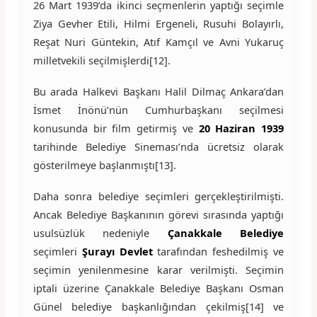
26 Mart 1939’da ikinci seçmenlerin yaptığı seçimle
Ziya Gevher Etili, Hilmi Ergeneli, Rusuhi Bolayırlı,
Reşat Nuri Güntekin, Atıf Kamçıl ve Avni Yukaruç
milletvekili seçilmişlerdi[12].
Bu arada Halkevi Başkanı Halil Dilmaç Ankara’dan
İsmet İnönü’nün Cumhurbaşkanı seçilmesi
konusunda bir film getirmiş ve
20 Haziran 1939
tarihinde Belediye Sineması’nda ücretsiz olarak
gösterilmeye başlanmıştı[13].
Daha sonra belediye seçimleri gerçekleştirilmişti.
Ancak Belediye Başkanının görevi sırasında yaptığı
usulsüzlük nedeniyle
Çanakkale Belediye
seçimleri
Şurayı Devlet
tarafından feshedilmiş ve
seçimin yenilenmesine karar verilmişti. Seçimin
iptali üzerine Çanakkale Belediye Başkanı Osman
Günel belediye başkanlığından çekilmiş[14] ve