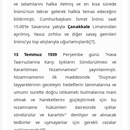
ve selamlarını halka iletmiş ve en kısa sürede
İnönü’nün tekrar gelerek halkla temas edeceğini
bildirmişti. Cumhurbaşkanı İsmet İnönü saat
15.00’te Savarona yatıyla
Çanakkale
Limanından
ayrılmış, Yavuz zırhlısı ve diğer savaş gemileri
İnönü’yü top atışlarıyla uğurlamışlardı[7].
13 Temmuz 1939
Perşembe günü “Hava
Taarruzlarına Karşı Işıkların Söndürülmesi ve
Karartılması Nizamnamesi” yayınlanmıştı.
Nizamnamenin ilk maddesinde “Düşman
tayyarelerinin geceleyin hedeflerin tanımalarına ve
umumi surette doğru istikameti bulmalarına mani
olmak ve hareketlerini güçleştirmek için bu
nizamname hükümleri dairesinde ışıklar
söndürülür ve karartılır” deniliyor ve alınacak
tedbirler ve uymayanlar için gerekli cezalar
açıklanıyordu[8].