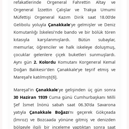
refakatlerinde Orgeneral Fahrettin Altay ve
Orgeneral İzzettin Çalışlar ve Trakya Umumi
Müfettişi Orgeneral Kazım Dirik saat 18.00’de
Gelibolu yoluyla
Çanakkale
’ye gelmişler ve Deniz
Komutanlığı İskelesi’nde bando ve bir bölük tören
kıtasıyla karşılanmışlardı. Bütün subaylar,
memurlar, öğrenciler ve halk iskeleye doluşmuş,
çocuklar gelenlere çiçek buketleri sunmuşlardı.
Aynı gün
2. Kolordu
Komutanı Korgeneral Kemal
Doğan Balıkesir’den Çanakkale’ye teşrif etmiş ve
Mareşal’e katılmıştı[6].
Mareşal’in
Çanakkale
’ye gelişinden üç gün sonra
30 Haziran 1939
Cuma günü Cumhurbaşkanı Milli
Şef İsmet İnönü sabah saat 06.30’da Savarona
yatıyla
Çanakkale Boğazı
’nı geçerek Gökçeada
(İmroz) ve Bozcaada yönüne gitmiş ve denizden
bölgeyle ilgili bir inceleme yaptıktan sonra saat