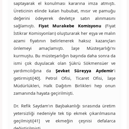
saptayarak el konulması kararına imza atmıştı.
Üreticinin elinde kalan hububat, mısır ve pamuğu
değerini ödeyerek devletçe satın alınmasını
sağlamıştı.
Fiyat Murakebe Komisyonu
(Fiyat
İstikrar Komisyonları) oluşturarak her eşya ve malın
azami fiyatının belirlenerek haksız kazançları
önlemeyi amaçlamıştı. İaşe Müsteşarlığı’nı
kurmuştu. Bu müsteşarlığın başında daha sonra da
ismi çok duyulacak olan Şükrü Sökmensüer ve
yardımcılığına da
Şevket Süreyya Aydemir
’i
getirmişti[40]. Petrol Ofisi, Ticaret Ofisi, İaşe
Müdürlükleri, Halk Dağıtım Birlikleri hep onun
zamanında hayata geçirilmişti.
Dr. Refik Saydam’ın Başbakanlığı sırasında üretim
yetersizliği nedeniyle tek tip ekmek çıkarılmasına
geçilmişti[41] ve ekmeğin çeşnisi defalarca
değiştirilmişti.