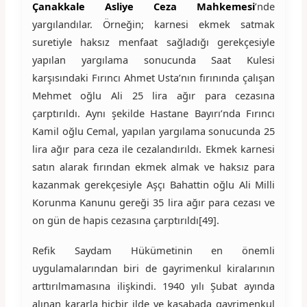
Çanakkale Asliye Ceza Mahkemesi
’nde
yargılandılar. Örneğin; karnesi ekmek satmak
suretiyle haksız menfaat sağladığı gerekçesiyle
yapılan yargılama sonucunda Saat Kulesi
karşısındaki Fırıncı Ahmet Usta’nın fırınında çalışan
Mehmet oğlu Ali 25 lira ağır para cezasına
çarptırıldı. Aynı şekilde Hastane Bayırı’nda Fırıncı
Kamil oğlu Cemal, yapılan yargılama sonucunda 25
lira ağır para ceza ile cezalandırıldı. Ekmek karnesi
satın alarak fırından ekmek almak ve haksız para
kazanmak gerekçesiyle Aşçı Bahattin oğlu Ali Milli
Korunma Kanunu gereği 35 lira ağır para cezası ve
on gün de hapis cezasına çarptırıldı[49].
Refik Saydam Hükümetinin en önemli
uygulamalarından biri de gayrimenkul kiralarının
arttırılmamasına ilişkindi. 1940 yılı Şubat ayında
alınan kararla hiçbir ilde ve kasabada gayrimenkul