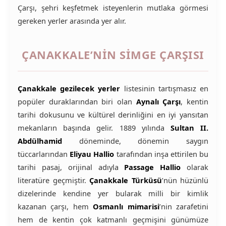
Çarşı, şehri keşfetmek isteyenlerin mutlaka görmesi
gereken yerler arasında yer alır.
ÇANAKKALE’NIN SIMGE ÇARŞISI
Çanakkale gezilecek yerler
listesinin tartışmasız en
popüler duraklarından biri olan
Aynalı Çarşı
, kentin
tarihi dokusunu ve kültürel derinliğini en iyi yansıtan
mekanların başında gelir. 1889 yılında
Sultan II.
Abdülhamid
döneminde, dönemin saygın
tüccarlarından
Eliyau Hallio
tarafından inşa ettirilen bu
tarihi pasaj, orijinal adıyla
Passage Hallio
olarak
literatüre geçmiştir.
Çanakkale Türküsü
’nün hüzünlü
dizelerinde kendine yer bularak milli bir kimlik
kazanan çarşı, hem
Osmanlı mimarisi
’nin zarafetini
hem de kentin çok katmanlı geçmişini günümüze