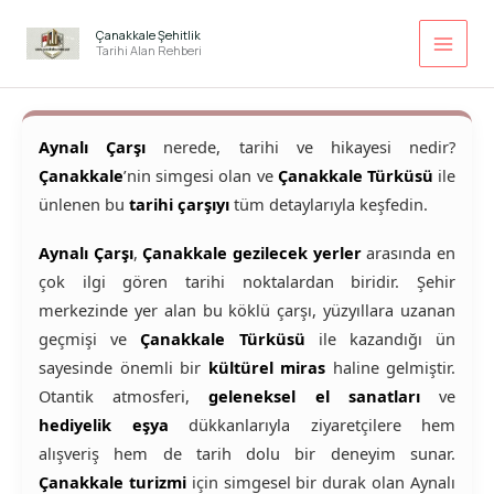
İçeriğe
atla
Çanakkale Şehitlik
Tarihi Alan Rehberi
Aynalı Çarşı
nerede, tarihi ve hikayesi nedir?
Çanakkale
’nin simgesi olan ve
Çanakkale Türküsü
ile
ünlenen bu
tarihi çarşıyı
tüm detaylarıyla keşfedin.
Aynalı Çarşı
,
Çanakkale gezilecek yerler
arasında en
çok ilgi gören tarihi noktalardan biridir. Şehir
merkezinde yer alan bu köklü çarşı, yüzyıllara uzanan
geçmişi ve
Çanakkale Türküsü
ile kazandığı ün
sayesinde önemli bir
kültürel miras
haline gelmiştir.
Otantik atmosferi,
geleneksel el sanatları
ve
hediyelik eşya
dükkanlarıyla ziyaretçilere hem
alışveriş hem de tarih dolu bir deneyim sunar.
Çanakkale turizmi
için simgesel bir durak olan Aynalı