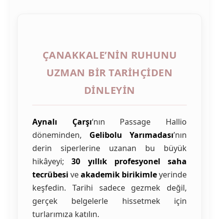
ÇANAKKALE’NIN RUHUNU
UZMAN BIR TARIHÇIDEN
DINLEYIN
Aynalı Çarşı
‘nın Passage Hallio
döneminden,
Gelibolu Yarımadası
’nın
derin siperlerine uzanan bu büyük
hikâyeyi;
30 yıllık profesyonel saha
tecrübesi
ve
akademik birikimle
yerinde
keşfedin. Tarihi sadece gezmek değil,
gerçek belgelerle hissetmek için
turlarımıza katılın.