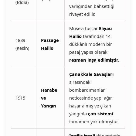
(İddia)
varlığından bahsettiği
rivayet edilir.
Musevi tüccar
Eliyau
Hallio
tarafından 14
1889
Passage
dükkânlı modern bir
(Kesin)
Hallio
pasaj yapısı olarak
resmen inşa edilmiştir.
Çanakkale Savaşları
sırasındaki
Harabe
bombardımanlar
1915
ve
neticesinde yapı ağır
Yangın
hasar almış ve çıkan
yangınla
çatı sistemi
tamamen yok olmuştur.
İngiliz işgali
döneminde