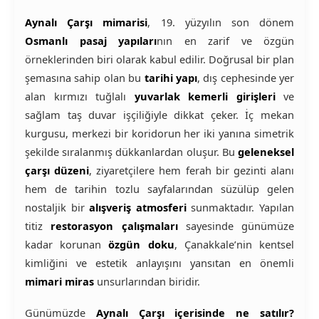
Aynalı Çarşı mimarisi
, 19. yüzyılın son dönem
Osmanlı pasaj yapıları
nın en zarif ve özgün
örneklerinden biri olarak kabul edilir. Doğrusal bir plan
şemasına sahip olan bu
tarihi yapı
, dış cephesinde yer
alan kırmızı tuğlalı
yuvarlak kemerli girişleri
ve
sağlam taş duvar işçiliğiyle dikkat çeker. İç mekan
kurgusu, merkezi bir koridorun her iki yanına simetrik
şekilde sıralanmış dükkanlardan oluşur. Bu
geleneksel
çarşı düzeni
, ziyaretçilere hem ferah bir gezinti alanı
hem de tarihin tozlu sayfalarından süzülüp gelen
nostaljik bir
alışveriş atmosferi
sunmaktadır. Yapılan
titiz
restorasyon çalışmaları
sayesinde günümüze
kadar korunan
özgün doku
, Çanakkale’nin kentsel
kimliğini ve estetik anlayışını yansıtan en önemli
mimari miras
unsurlarından biridir.
Günümüzde
Aynalı Çarşı içerisinde ne satılır?