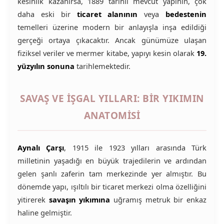
kesinlik kazanırsa, 1889 tarihli mevcut yapının, çok
daha eski bir
ticaret alanının
veya
bedestenin
temelleri üzerine modern bir anlayışla inşa edildiği
gerçeği ortaya çıkacaktır. Ancak günümüze ulaşan
fiziksel veriler ve mermer kitabe, yapıyı kesin olarak
19.
yüzyılın sonuna
tarihlemektedir.
SAVAŞ VE İŞGAL YILLARI: BIR YIKIMIN
ANATOMISI
Aynalı Çarşı
, 1915 ile 1923 yılları arasında Türk
milletinin yaşadığı en büyük trajedilerin ve ardından
gelen şanlı zaferin tam merkezinde yer almıştır. Bu
dönemde yapı, ışıltılı bir ticaret merkezi olma özelliğini
yitirerek
savaşın yıkımına
uğramış metruk bir enkaz
haline gelmiştir.