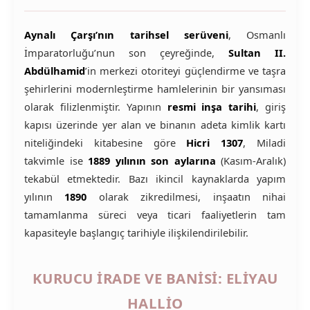
Aynalı Çarşı’nın tarihsel serüveni
, Osmanlı
İmparatorluğu’nun son çeyreğinde,
Sultan II.
Abdülhamid
’in merkezi otoriteyi güçlendirme ve taşra
şehirlerini modernleştirme hamlelerinin bir yansıması
olarak filizlenmiştir. Yapının
resmi inşa tarihi
, giriş
kapısı üzerinde yer alan ve binanın adeta kimlik kartı
niteliğindeki kitabesine göre
Hicri 1307
, Miladi
takvimle ise
1889 yılının son aylarına
(Kasım-Aralık)
tekabül etmektedir. Bazı ikincil kaynaklarda yapım
yılının
1890
olarak zikredilmesi, inşaatın nihai
tamamlanma süreci veya ticari faaliyetlerin tam
kapasiteyle başlangıç tarihiyle ilişkilendirilebilir.
KURUCU İRADE VE BANISI: ELIYAU
HALLIO