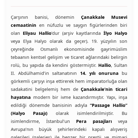
Çarşının banisi, dönemin
Çanakkale Musevi
cemaatinin
en nüfuzlu ve saygın figürlerinden biri
olan
Eliyau Hallio
’dur (arşiv kayıtlarında
İlyo Halyo
veya Elya Halyo olarak da geçer). 19. yüzyılın son
çeyreğinde Osmanlı ekonomisinde gayrimüslim
tebaanın kentsel gelişim ve ticaret ağlarındaki belirgin
rolü, bu yapıda da kendini göstermiştir.
Hallio
, Sultan
II. Abdülhamid’in saltanatının
14. yılı onuruna
bu
görkemli çarşıyı inşa ettirerek hem imparatorluğa olan
sadakatini belgelemiş hem de
Çanakkale’nin ticari
hayatına
modern bir ivme kazandırmıştır. Yapı, inşa
edildiği dönemde banisinin adıyla
“Passage Hallio”
(Halyo Pasajı)
olarak isimlendirilmiştir. Bu
isimlendirme, İstanbul’un
Pera pasajları
veya
Avrupa’nın büyük şehirlerindeki kapalı alışveriş
galerileri (galeries) ile benzer bir prestij ve mimari