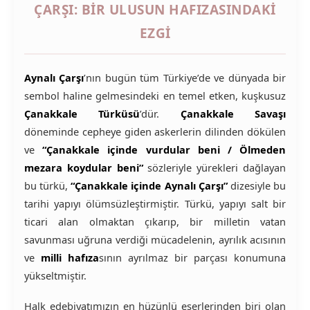
ÇARŞI: BIR ULUSUN HAFIZASINDAKI
EZGI
Aynalı Çarşı
’nın bugün tüm Türkiye’de ve dünyada bir
sembol haline gelmesindeki en temel etken, kuşkusuz
Çanakkale Türküsü
’dür.
Çanakkale Savaşı
döneminde cepheye giden askerlerin dilinden dökülen
ve
“Çanakkale içinde vurdular beni / Ölmeden
mezara koydular beni”
sözleriyle yürekleri dağlayan
bu türkü,
“Çanakkale içinde Aynalı Çarşı”
dizesiyle bu
tarihi yapıyı ölümsüzleştirmiştir. Türkü, yapıyı salt bir
ticari alan olmaktan çıkarıp, bir milletin vatan
savunması uğruna verdiği mücadelenin, ayrılık acısının
ve
milli hafıza
sının ayrılmaz bir parçası konumuna
yükseltmiştir.
Halk edebiyatımızın en hüzünlü eserlerinden biri olan