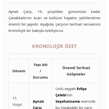
Aynalı Çarşı, 19. yüzyıldan günümüze kadar
Çanakkale’nin ticari ve kültürel hayatını şekillendiren
önemli bir yapıdır. Aşağıda, çarşının tarihsel serüvenini
kronolojik bir bakışla özetliyoruz.
KRONOLOJIK ÖZET
Yapı Adı
Önemli Tarihsel
Dönem
/
Gelişmeler
Durumu
Ünlü seyyah
Evliya
Çelebi
‘nin
17.
Aynalı
Seyahatname
eserinde
Yüzyıl
Çarşı
bu mevkideki bir çarşı