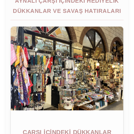
AYNALI ÇARŞI İÇİNDEKİ HEDİYELİK
DÜKKANLAR VE SAVAŞ HATIRALARI
ÇARŞI İÇINDEKI DÜKKANLAR