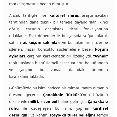
markalaşmasına neden olmuştur.
Ancak tarihçiler ve
kültürel miras
araştırmacıları
tarafından daha teknik bir temele dayandırılan ikinci
görüş, çarşının geçmişteki ticari fonksiyonuna
odaklanır. Eski dönemlerde bu çarşıda yoğun olarak
satılan
at koşum takımları
ve bu takımların üzerine
işlenen, nazar boncuklu süslemelerle bezeli
koşum
aynaları
, çarşının karakteristik bir özelliğiydi.
“Aynalı”
tabiri, aslında bu süslemeli aksesuarların bolluğundan
ve çarşının bu zanaat dalındaki ününden
kaynaklanmaktadır.
Günümüzde bu isim, sadece bir mimari tanım olmanın
ötesine geçerek
Çanakkale Türküsü
’nün hüzünlü
dizeleriyle
milli bir sembol
haline gelmiştir.
Çanakkale
ruhu
ile özdeşleşen bu isim, yapının
tarihsel
derinliğini
ve kentin
sosyo-kültürel belleğini
temsil