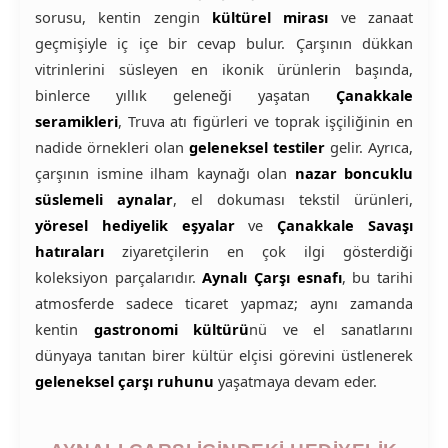
sorusu, kentin zengin
kültürel mirası
ve zanaat
geçmişiyle iç içe bir cevap bulur. Çarşının dükkan
vitrinlerini süsleyen en ikonik ürünlerin başında,
binlerce yıllık geleneği yaşatan
Çanakkale
seramikleri
, Truva atı figürleri ve toprak işçiliğinin en
nadide örnekleri olan
geleneksel testiler
gelir. Ayrıca,
çarşının ismine ilham kaynağı olan
nazar boncuklu
süslemeli aynalar
, el dokuması tekstil ürünleri,
yöresel hediyelik eşyalar
ve
Çanakkale Savaşı
hatıraları
ziyaretçilerin en çok ilgi gösterdiği
koleksiyon parçalarıdır.
Aynalı Çarşı esnafı
, bu tarihi
atmosferde sadece ticaret yapmaz; aynı zamanda
kentin
gastronomi kültürü
nü ve el sanatlarını
dünyaya tanıtan birer kültür elçisi görevini üstlenerek
geleneksel çarşı ruhunu
yaşatmaya devam eder.