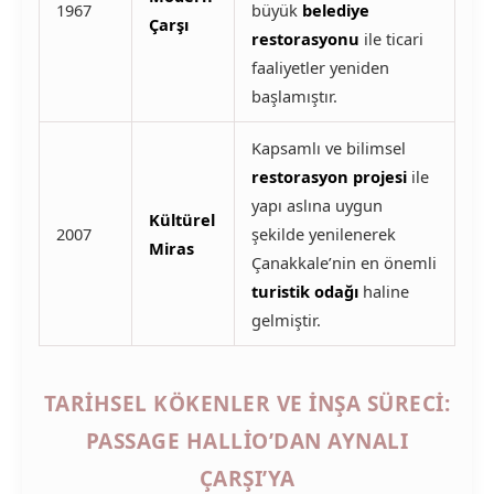
1967
büyük
belediye
Çarşı
restorasyonu
ile ticari
faaliyetler yeniden
başlamıştır.
Kapsamlı ve bilimsel
restorasyon projesi
ile
yapı aslına uygun
Kültürel
2007
şekilde yenilenerek
Miras
Çanakkale’nin en önemli
turistik odağı
haline
gelmiştir.
TARIHSEL KÖKENLER VE İNŞA SÜRECI:
PASSAGE HALLIO’DAN AYNALI
ÇARŞI’YA