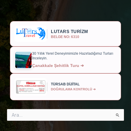
LUTARS TURİZM
BELGE NO: 6310
30 Yıllık Yerel Deneyimimizle Hazırladığımız Turları
İnceleyin.
Çanakkale Şehitlik Turu ➔
TÜRSAB DİJİTAL
DOĞRULAMA KONTROLÜ ➔
Search
for: