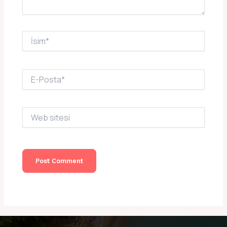
İsim*
E-
Posta*
Web
sitesi