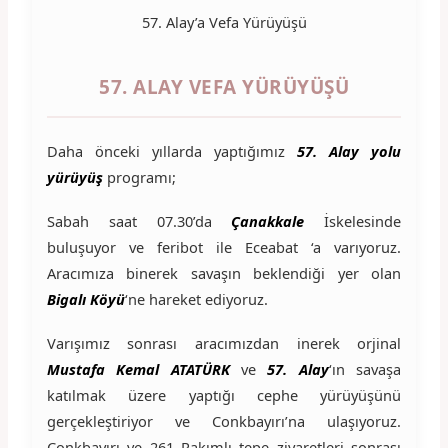
57. Alay’a Vefa Yürüyüşü
57. ALAY VEFA YÜRÜYÜŞÜ
Daha önceki yıllarda yaptığımız
57. Alay yolu
yürüyüş
programı;
Sabah saat 07.30’da
Çanakkale
İskelesinde
buluşuyor ve feribot ile Eceabat ‘a varıyoruz.
Aracımıza binerek savaşın beklendiği yer olan
Bigalı Köyü
‘ne hareket ediyoruz.
Varışımız sonrası aracımızdan inerek orjinal
Mustafa Kemal ATATÜRK
ve
57. Alay
‘ın savaşa
katılmak üzere yaptığı cephe yürüyüşünü
gerçekleştiriyor ve Conkbayırı’na ulaşıyoruz.
Conkbayırı ve 261 Rakımlı tepe ziyaretleri sonrası