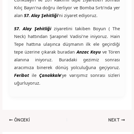
Kılıç Bayırı’na doğru ilerliyor ve Bomba Sırtı’nda yer
alan
57. Alay Şehitliği
‘ni ziyaret ediyoruz.
57. Alay Şehitliği
ziyaretini takiben Boyun ( The
Neck) hattından Şarapnel Vadisi’ne iniyoruz. Hain
Tepe hattına ulaşınca düşmanın ilk ele geçirdiği
tepe üzerine çıkarak buradan
Anzac Koyu
ve Tören
alanına iniyoruz. Buradaki gezimiz sonrası
aracımıza binerek dönüş yolculuğuna geçiyoruz.
Feribot
ile
Çanakkale
‘ye varışımız sonrası sizleri
uğurluyoruz.
ÖNCEKI
NEXT