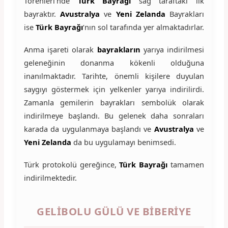
Törenleri’nde
Türk Bayrağı
sağ taraftaki ilk
bayraktır.
Avustralya
ve
Yeni Zelanda
Bayrakları
ise
Türk
Bayrağı
‘nın sol tarafında yer almaktadırlar.
Anma işareti olarak
bayrakların
yarıya indirilmesi
geleneğinin donanma kökenli olduğuna
inanılmaktadır. Tarihte, önemli kişilere duyulan
saygıyı göstermek için yelkenler yarıya indirilirdi.
Zamanla gemilerin bayrakları sembolük olarak
indirilmeye başlandı. Bu gelenek daha sonraları
karada da uygulanmaya başlandı ve
Avustralya
ve
Yeni Zelanda
da bu uygulamayı benimsedi.
Türk protokolü gereğince,
Türk Bayrağı
tamamen
indirilmektedir.
GELİBOLU GÜLÜ VE BİBERİYE