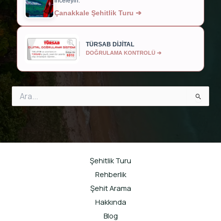
İnceleyin.
Çanakkale Şehitlik Turu ➔
TÜRSAB DİJİTAL
DOĞRULAMA KONTROLÜ ➔
Search
for:
Şehitlik Turu
Rehberlik
Şehit Arama
Hakkında
Blog