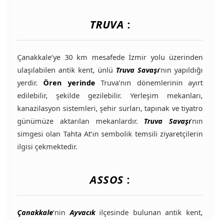
TRUVA
:
Çanakkale’ye 30 km mesafede İzmir yolu üzerinden
ulaşılabilen antik kent, ünlü
Truva Savaşı
‘nın yapıldığı
yerdir.
Ören yerinde
Truva’nın dönemlerinin ayırt
edilebilir, şekilde gezilebilir. Yerleşim mekanları,
kanazilasyon sistemleri, şehir surları, tapınak ve tiyatro
günümüze aktarılan mekanlardır.
Truva Savaşı
‘nın
simgesi olan Tahta At’ın sembolik temsili ziyaretçilerin
ilgisi çekmektedir.
ASSOS
:
Çanakkale
‘nin
Ayvacık
ilçesinde bulunan antik kent,