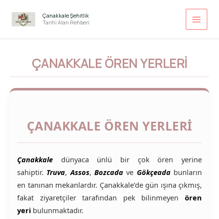
İçeriğe
atla
Çanakkale Şehitlik
Tarihi Alan Rehberi
ÇANAKKALE ÖREN YERLERI
ÇANAKKALE ÖREN YERLERI
Çanakkale
dünyaca ünlü bir çok ören yerine
sahiptir.
Truva
,
Assos
,
Bozcada
ve
Gökçeada
bunların
en tanınan mekanlardır. Çanakkale’de gün ışına çıkmış,
fakat ziyaretçiler tarafından pek bilinmeyen
ören
yeri
bulunmaktadır.