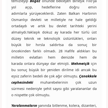
temizleyip
Boğaz
önünde bekleyen Birleşik Filo’ya
yol açıp, hedeflerine doğru emin
adımlarla yürüyeceklerdi. Zaten Balkan Harbinin
Osmanlıyı devleti ve milletiyle ne hale geldiği
ortadaydı ve artık bu devlet tarihteki yerini
almalıydı.Yaklaşık dokuz ay karada her türlü üst
düzey teknik ve teknolojik üstünlükleri, onları
büyük bir hırsla saldırtsa da sonuç bir
öncekinden farklı olmadı. 28 Hafife aldıkları bu
milletin evlatları hem denizde hem de
karada onlara dünyayı dar etmişti.
Mehmetçik
için
bu sonuç büyük bir yeniden dirilme idi ancak bu
eşsiz zaferin bedeli de çok ağır olmuştu.
Çanakkale
cephesindeki
muharebelerinin çok uzun
sürmesi nedeniyle şehit sayısı gibi yaralananlar da
o nispette çok olmuştu.
Yaralanmaların
yanında bitlenme, kolera, dizanteri,