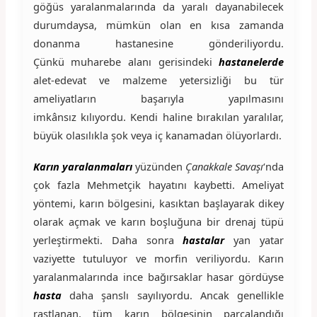
göğüs yaralanmalarında da yaralı dayanabilecek
durumdaysa, mümkün olan en kısa zamanda
donanma hastanesine gönderiliyordu.
Çünkü muharebe alanı gerisindeki
hastanelerde
alet-edevat ve malzeme yetersizliği bu tür
ameliyatların başarıyla yapılmasını
imkânsız kılıyordu. Kendi haline bırakılan yaralılar,
büyük olasılıkla şok veya iç kanamadan ölüyorlardı.
Karın yaralanmaları
yüzünden
Çanakkale Savaşı
‘nda
çok fazla Mehmetçik hayatını kaybetti. Ameliyat
yöntemi, karın bölgesini, kasıktan başlayarak dikey
olarak açmak ve karın boşluğuna bir drenaj tüpü
yerleştirmekti. Daha sonra
hastalar
yan yatar
vaziyette tutuluyor ve morfin veriliyordu. Karın
yaralanmalarında ince bağırsaklar hasar gördüyse
hasta
daha şanslı sayılıyordu. Ancak genellikle
rastlanan, tüm karın bölgesinin parçalandığı