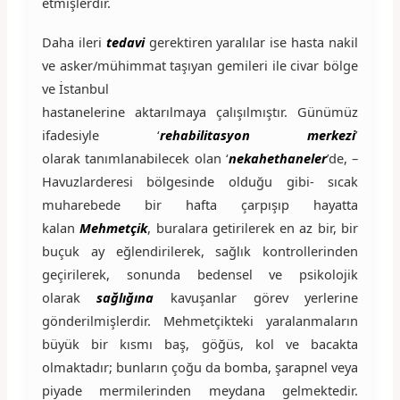
etmişlerdir.
Daha ileri
tedavi
gerektiren yaralılar ise hasta nakil
ve asker/mühimmat taşıyan gemileri ile civar bölge
ve İstanbul
hastanelerine aktarılmaya çalışılmıştır. Günümüz
ifadesiyle ‘
rehabilitasyon merkezi
’
olarak tanımlanabilecek olan ‘
nekahethaneler
’de, –
Havuzlarderesi bölgesinde olduğu gibi- sıcak
muharebede bir hafta çarpışıp hayatta
kalan
Mehmetçik
, buralara getirilerek en az bir, bir
buçuk ay eğlendirilerek, sağlık kontrollerinden
geçirilerek, sonunda bedensel ve psikolojik
olarak
sağlığına
kavuşanlar görev yerlerine
gönderilmişlerdir. Mehmetçikteki yaralanmaların
büyük bir kısmı baş, göğüs, kol ve bacakta
olmaktadır; bunların çoğu da bomba, şarapnel veya
piyade mermilerinden meydana gelmektedir.