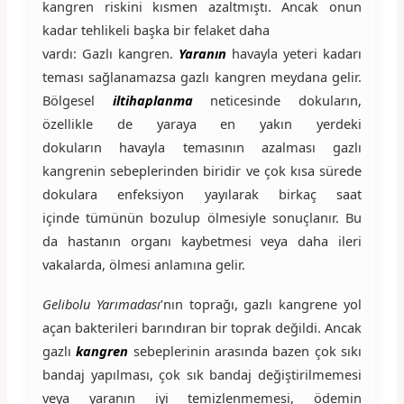
kangren riskini kısmen azaltmıştı. Ancak onun
kadar tehlikeli başka bir felaket daha
vardı: Gazlı kangren.
Yaranın
havayla yeteri kadarı
teması sağlanamazsa gazlı kangren meydana gelir.
Bölgesel
iltihaplanma
neticesinde dokuların,
özellikle de yaraya en yakın yerdeki
dokuların havayla temasının azalması gazlı
kangrenin sebeplerinden biridir ve çok kısa sürede
dokulara enfeksiyon yayılarak birkaç saat
içinde tümünün bozulup ölmesiyle sonuçlanır. Bu
da hastanın organı kaybetmesi veya daha ileri
vakalarda, ölmesi anlamına gelir.
Gelibolu Yarımadası
’nın toprağı, gazlı kangrene yol
açan bakterileri barındıran bir toprak değildi. Ancak
gazlı
kangren
sebeplerinin arasında bazen çok sıkı
bandaj yapılması, çok sık bandaj değiştirilmemesi
veya yaranın iyi temizlenmemesi, ödemin