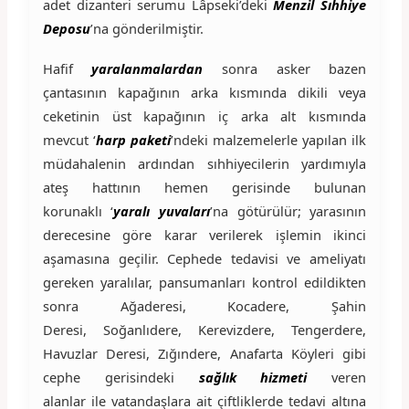
adet dizanteri serumu Lâpseki’deki
Menzil Sıhhiye
Deposu
’na gönderilmiştir.
Hafif
yaralanmalardan
sonra asker bazen
çantasının kapağının arka kısmında dikili veya
ceketinin üst kapağının iç arka alt kısmında
mevcut ‘
harp paketi
’ndeki malzemelerle yapılan ilk
müdahalenin ardından sıhhiyecilerin yardımıyla
ateş hattının hemen gerisinde bulunan
korunaklı ‘
yaralı yuvaları
’na götürülür; yarasının
derecesine göre karar verilerek işlemin ikinci
aşamasına geçilir. Cephede tedavisi ve ameliyatı
gereken yaralılar, pansumanları kontrol edildikten
sonra Ağaderesi, Kocadere, Şahin
Deresi, Soğanlıdere, Kerevizdere, Tengerdere,
Havuzlar Deresi, Zığındere, Anafarta Köyleri gibi
cephe gerisindeki
sağlık hizmeti
veren
alanlar ile vatandaşlara ait çiftliklerde tedavi altına