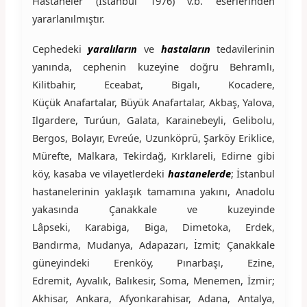
Hastaneler (İstanbul 1976) v.b. eserlerinden
yararlanılmıştır.
Cephedeki
yaralıların
ve
hastaların
tedavilerinin
yanında, cephenin kuzeyine doğru Behramlı,
Kilitbahir, Eceabat, Bigalı, Kocadere,
Küçük Anafartalar, Büyük Anafartalar, Akbaş, Yalova,
Ilgardere, Turúun, Galata, Karainebeyli, Gelibolu,
Bergos, Bolayır, Evreúe, Uzunköprü, Şarköy Eriklice,
Mürefte, Malkara, Tekirdağ, Kırklareli, Edirne gibi
köy, kasaba ve vilayetlerdeki
hastanelerde
; İstanbul
hastanelerinin yaklaşık tamamına yakını, Anadolu
yakasında Çanakkale ve kuzeyinde
Lâpseki, Karabiga, Biga, Dimetoka, Erdek,
Bandırma, Mudanya, Adapazarı, İzmit; Çanakkale
güneyindeki Erenköy, Pınarbaşı, Ezine,
Edremit, Ayvalık, Balıkesir, Soma, Menemen, İzmir;
Akhisar, Ankara, Afyonkarahisar, Adana, Antalya,