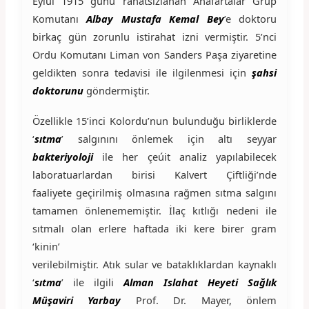
Eylül 1915 günü rahatsızlanan Anafartalar Grup
Komutanı
Albay Mustafa Kemal Bey
’e doktoru
birkaç gün zorunlu istirahat izni vermiştir. 5’nci
Ordu Komutanı Liman von Sanders Paşa ziyaretine
geldikten sonra tedavisi ile ilgilenmesi için
şahsi
doktorunu
göndermiştir.
Özellikle 15’inci Kolordu’nun bulunduğu birliklerde
‘
sıtma
’ salgınını önlemek için altı seyyar
bakteriyoloji
ile her çeúit analiz yapılabilecek
laboratuarlardan birisi Kalvert Çiftliği’nde
faaliyete geçirilmiş olmasına rağmen sıtma salgını
tamamen önlenememiştir. İlaç kıtlığı nedeni ile
sıtmalı olan erlere haftada iki kere birer gram
‘kinin’
verilebilmiştir. Atık sular ve bataklıklardan kaynaklı
‘
sıtma
’ ile ilgili
Alman Islahat Heyeti Sağlık
Müşaviri Yarbay
Prof. Dr. Mayer, önlem