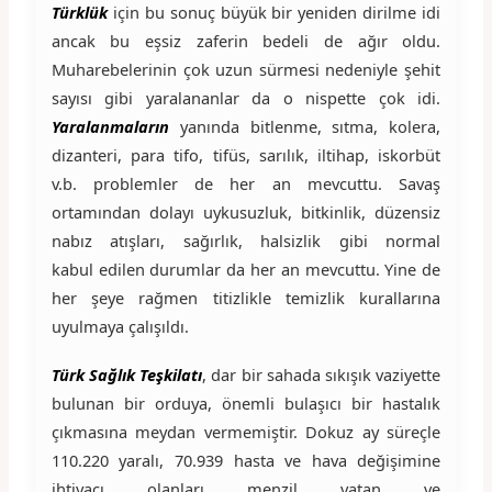
Türklük
için bu sonuç büyük bir yeniden dirilme idi
ancak bu eşsiz zaferin bedeli de ağır oldu.
Muharebelerinin çok uzun sürmesi nedeniyle şehit
sayısı gibi yaralananlar da o nispette çok idi.
Yaralanmaların
yanında bitlenme, sıtma, kolera,
dizanteri, para tifo, tifüs, sarılık, iltihap, iskorbüt
v.b. problemler de her an mevcuttu. Savaş
ortamından dolayı uykusuzluk, bitkinlik, düzensiz
nabız atışları, sağırlık, halsizlik gibi normal
kabul edilen durumlar da her an mevcuttu. Yine de
her şeye rağmen titizlikle temizlik kurallarına
uyulmaya çalışıldı.
Türk Sağlık Teşkilatı
, dar bir sahada sıkışık vaziyette
bulunan bir orduya, önemli bulaşıcı bir hastalık
çıkmasına meydan vermemiştir. Dokuz ay süreçle
110.220 yaralı, 70.939 hasta ve hava değişimine
ihtiyacı olanları menzil vatan ve