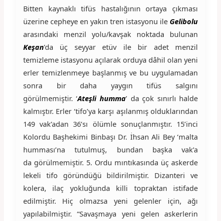
Bitten kaynaklı tifüs hastalığının ortaya çıkması
üzerine cepheye en yakın tren istasyonu ile
Gelibolu
arasındaki menzil yolu/kavşak noktada bulunan
Keşan
’da üç seyyar etüv ile bir adet menzil
temizleme istasyonu açılarak orduya dâhil olan yeni
erler temizlenmeye başlanmış ve bu uygulamadan
sonra bir daha yaygın tifüs salgını
görülmemiştir. ‘
Ateşli humma
’ da çok sınırlı halde
kalmıştır. Erler ‘tifo’ya karşı aşılanmış olduklarından
149 vak’adan 36’sı ölümle sonuçlanmıştır. 15’inci
Kolordu Başhekimi Binbaşı Dr. İhsan Ali Bey ‘malta
humması’na tutulmuş, bundan başka vak’a
da görülmemiştir. 5. Ordu mıntıkasında üç askerde
lekeli tifo göründüğü bildirilmiştir. Dizanteri ve
kolera, ilaç yokluğunda killi topraktan istifade
edilmiştir. Hiç olmazsa yeni gelenler için, ağı
yapılabilmiştir. “Savaşmaya yeni gelen askerlerin