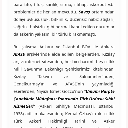
para tifo, tifüs, sarılık, sıtma, iltihap, iskorbüt v.b.
problemler de her an mevcuttu.
Savaş
ortamından
dolayı uykusuzluk, bitkinlik, düzensiz nabız atışları,
sağırlık, halsizlik gibi normal kabul edilen durumlar
da askerin yakasını bir türlü bırakmamıştı.
Bu çalışma Ankara ve İstanbul BOA ile Ankara
ATASE
arşivlerinde elde edilen belgelerden, Kızılay
arşivi internet sitesinden, her biri hacimli beş ciltlik
Milli Savunma Bakanlığı ‘Şehitlerimiz’ kitabından,
Kızılay ‘Takvim ve Salnameleri’nden,
Genelkurmay’ın ve ATASE’nin yayımladığı
eserlerden, Niyazi İsmet Gözcü’nün “
Umumi Harpte
Çanakkale Müdafaası Esnasında Türk Ordusu Sıhhi
Hizmetleri
” (Askeri Sıhhiye Mecmuası, İstanbul
1938) adlı makalesinden; Kemal Özbay’ın iki ciltlik
Türk Askeri Hekimliği Tarihi ve Asker