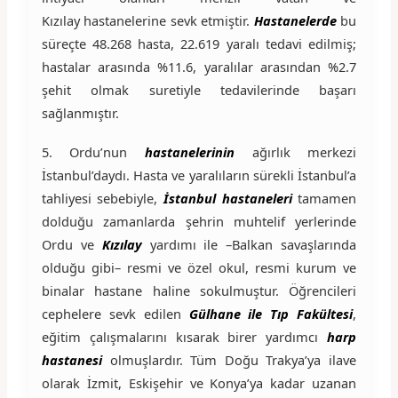
Kızılay hastanelerine sevk etmiştir.
Hastanelerde
bu
süreçte 48.268 hasta, 22.619 yaralı tedavi edilmiş;
hastalar arasında %11.6, yaralılar arasından %2.7
şehit olmak suretiyle tedavilerinde başarı
sağlanmıştır.
5. Ordu’nun
hastanelerinin
ağırlık merkezi
İstanbul’daydı. Hasta ve yaralıların sürekli İstanbul’a
tahliyesi sebebiyle,
İstanbul
hastaneleri
tamamen
dolduğu zamanlarda şehrin muhtelif yerlerinde
Ordu ve
Kızılay
yardımı ile –Balkan savaşlarında
olduğu gibi– resmi ve özel okul, resmi kurum ve
binalar hastane haline sokulmuştur. Öğrencileri
cephelere sevk edilen
Gülhane ile Tıp Fakültesi
,
eğitim çalışmalarını kısarak birer yardımcı
harp
hastanesi
olmuşlardır. Tüm Doğu Trakya’ya ilave
olarak İzmit, Eskişehir ve Konya’ya kadar uzanan