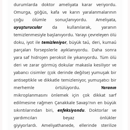
durumlarda doktor ameliyata karar veriyordu.
Omurga, göğüs, kafa ve karın yaralanmalarının
çoğu ölümle sonuçlanıyordu. Ameliyata,
uyuşturucular
da kullanılarak, yaranın
temizlenmesiyle başlanıyordu. Yarayı çevreleyen ölü
doku, iyot ile
temizleniyor
, büyük taú, deri, kumaú
parçaları forsepslerle ayıklanıyordu. Daha sonra
yara saf hidrojen peroksit ile yıkanıyordu. Tüm ölü
deri ve zarar görmüş dokular makasla kesiliyor ve
yabancı cisimler (çok derinde değilse) yumuşak bir
antiseptikle ve dikkatle temizleniyor, yumuşatıcı bir
merhemle örtülüyordu.
Yaranın
mikroplanmasını önlemek için çok dikkat sarf
edilmesine rağmen Çanakkale Savaşı’nın en büyük
sıkıntılarından biri,
enfeksiyondu
. Doktorlar ve
yardımcıları beyaz önlükler
giyiyorlardı. Ameliyathanede, ellerinde sterilize