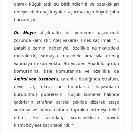
olarak küçük tatlı su birikintilerini ve bataklıkları
önleyecek drenaj kuyuları açtırmak için büyük çaba
harcamıştır.
Dr. Mayer
alışılmadık bir yönteme başvurmak
zorunda kalmıştır: Ateş yakarak sinek kaçırmak. “…
Bataklık zemin nedeniyle, özellikle Kumkale’deki
mevzilerde, sıtmayla mücadele amacıyla drenaj
yapmaya imkân yoktu. Bu yüzden Anadolu grubu
komutanına, kale komutanına ve özellikle de
Amiral von Usedom
‘a, karanlık bastığında etraftan,
deve, at, öküz, ne bulurlarsa, hayvanların
kurutulmuş gübrelerini, küçük kümeler halinde
çadırların etrafına paralel şekilde dizerek ateşe
vermeyi ve sonra üstünü toprakla örtmeyi teklif
ettim. En azından, sivrisineklerin büyük
kısmı böylece kaçırılabilirdi. ”