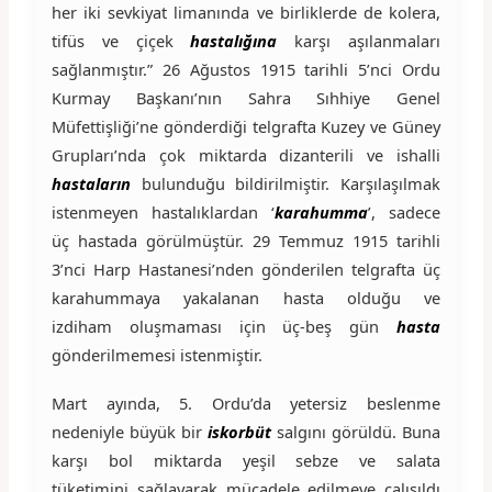
her iki sevkiyat limanında ve birliklerde de kolera,
tifüs ve çiçek
hastalığına
karşı aşılanmaları
sağlanmıştır.” 26 Ağustos 1915 tarihli 5’nci Ordu
Kurmay Başkanı’nın Sahra Sıhhiye Genel
Müfettişliği’ne gönderdiği telgrafta Kuzey ve Güney
Grupları’nda çok miktarda dizanterili ve ishalli
hastaların
bulunduğu bildirilmiştir. Karşılaşılmak
istenmeyen hastalıklardan ‘
karahumma
’, sadece
üç hastada görülmüştür. 29 Temmuz 1915 tarihli
3’nci Harp Hastanesi’nden gönderilen telgrafta üç
karahummaya yakalanan hasta olduğu ve
izdiham oluşmaması için üç-beş gün
hasta
gönderilmemesi istenmiştir.
Mart ayında, 5. Ordu’da yetersiz beslenme
nedeniyle büyük bir
iskorbüt
salgını görüldü. Buna
karşı bol miktarda yeşil sebze ve salata
tüketimini sağlayarak mücadele edilmeye çalışıldı