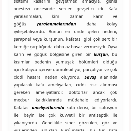
sistemi kaslarını gevşetmek amacıyla, genel
anestezi öncesinde verilen gevşetici idi. Kafa
yaralanmaları, kimi zaman karın ve
göğüs
yaralanmalarından
daha kolay
iyileşebiliyordu. Bunun en önde gelen nedeni,
şarapnel veya kurşunun, kafatası gibi çok sert bir
kemiğe çarptığında daha az hasar vermesiydi. Oysa
karın ve göğüs bölgesine giren bir
kurşun
, bu
kısımlar bedenin yumuşak bölümleri olduğu
için kolayca içeriye gömülebiliyor, parçalıyor ve çok
ciddi hasara neden oluyordu.
Savaş
alanında
yapılacak kafa ameliyatları, ciddi risk alınması
gereken ameliyatlardı; doktorlar ancak çok
mecbur kaldıklarında müdahale ediyorlardı.
Kafatası
ameliyatlarında
kafa derisi, bir solüsyon
ile, beyin ise çok kuvvetli bir antiseptik ile
yıkanıyordu. Genellikle siper gözcüleri, göz ve
yüzlerinden aldıkları kurúunlarla, bu tür kafa