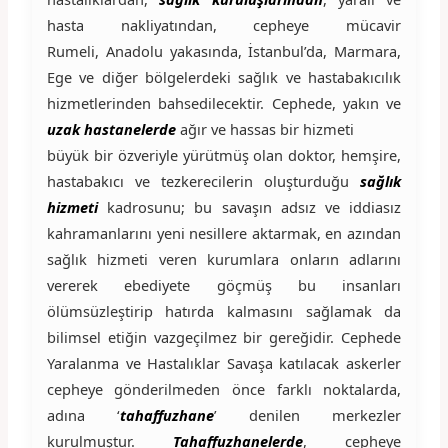
hasta nakliyatından, cepheye mücavir
Rumeli, Anadolu yakasında, İstanbul’da, Marmara,
Ege ve diğer bölgelerdeki sağlık ve hastabakıcılık
hizmetlerinden bahsedilecektir. Cephede, yakın ve
uzak hastanelerde
ağır ve hassas bir hizmeti
büyük bir özveriyle yürütmüş olan doktor, hemşire,
hastabakıcı ve tezkerecilerin oluşturduğu
sağlık
hizmeti
kadrosunu; bu savaşın adsız ve iddiasız
kahramanlarını yeni nesillere aktarmak, en azından
sağlık hizmeti veren kurumlara onların adlarını
vererek ebediyete göçmüş bu insanları
ölümsüzleştirip hatırda kalmasını sağlamak da
bilimsel etiğin vazgeçilmez bir gereğidir. Cephede
Yaralanma ve Hastalıklar Savaşa katılacak askerler
cepheye gönderilmeden önce farklı noktalarda,
adına ‘
tahaffuzhane
’ denilen merkezler
kurulmuştur.
Tahaffuzhanelerde
, cepheye