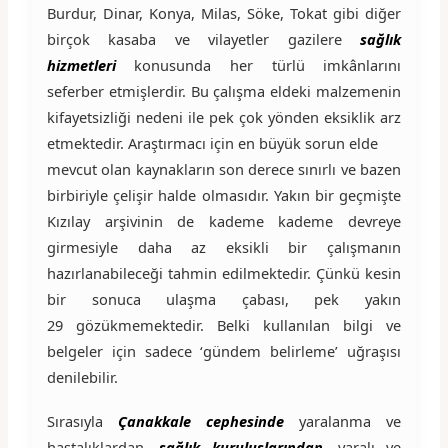
Burdur, Dinar, Konya, Milas, Söke, Tokat gibi diğer
birçok kasaba ve vilayetler gazilere
sağlık
hizmetleri
konusunda her türlü imkânlarını
seferber etmişlerdir. Bu çalışma eldeki malzemenin
kifayetsizliği nedeni ile pek çok yönden eksiklik arz
etmektedir. Araştırmacı için en büyük sorun elde
mevcut olan kaynakların son derece sınırlı ve bazen
birbiriyle çelişir halde olmasıdır. Yakın bir geçmişte
Kızılay arşivinin de kademe kademe devreye
girmesiyle daha az eksikli bir çalışmanın
hazırlanabileceği tahmin edilmektedir. Çünkü kesin
bir sonuca ulaşma çabası, pek yakın
29 gözükmemektedir. Belki kullanılan bilgi ve
belgeler için sadece ‘gündem belirleme’ uğraşısı
denilebilir.
Sırasıyla
Çanakkale
cephesinde
yaralanma ve
hastalıklardan,
sağlık kuruluşlarından
, yaralı ve