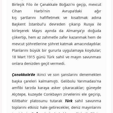
Birleşik Filo ile Çanakkale Boğazı’nı geçip, mevcut
Cihan Harbi’nin Avrupa’daki ağır
kış şartlarını hafifletmek ve kısaltmak adına
Başkent İstanbul’u devreden çıkarıp Rusya ile
birleşerek Mayıs ayında da Almanya’yı doğuda
çökertip, hem az zahmetle zafer kazanmak hem de
mevcut şöhretlerine şöhret katmak amacındaydılar.
Planlarını büyük bir gururla uygulamaya koydular;
18 Mart 1915 günü Türk sahil ve mayın savunması
onlara denizden geçit vermedi.
Çanakkale’de
ikinci ve son şanslarını denemekten
başka çareleri kalmamıştı. Gelibolu Yarımadası’na
amfibi tarzda karaya asker çıkaracaklar; güneyde
Alçıtepe, kuzeyde Conkbayırı zirvelerini ele geçirip,
Kilitbahir platosunu tutarak
Türk
sahil savunma
toplarını etkisiz hale getirecekler, deniz mayınlarını