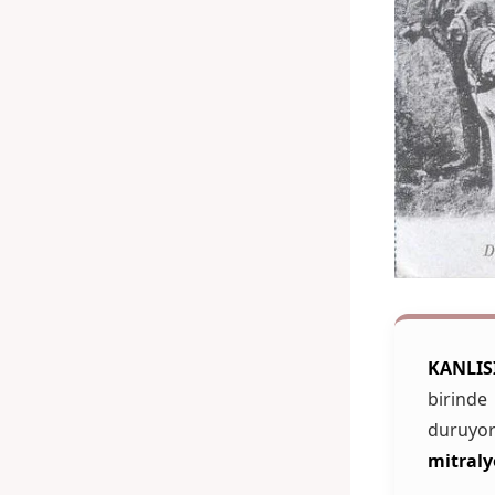
KANLIS
birinde
duruyo
mitral