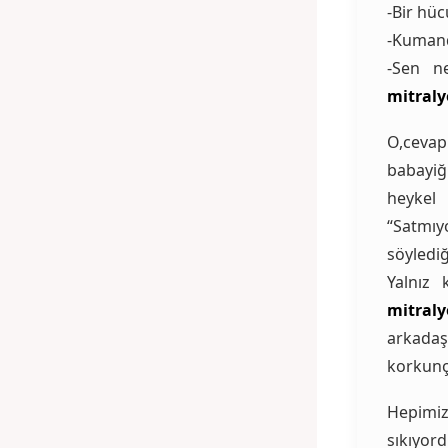
-Bir hü
-Kumand
-Sen n
mitraly
O,ceva
babayiğ
heykel
“Satmıy
söyledi
Yalnız
mitral
arkadaş
korkunç
Hepimiz
sıkıyo