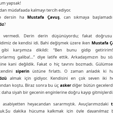
cum yapsak!
an müdafaada kalmayı tercih ediyor.
e dersin ha
Mustafa Çavuş
, can sıkmaya başlamad
öz
?
p vermedi. Derin derin düşünüyordu; fakat doğrus
idimiz de kendisi idi. Bahi değişmek üzere iken
Mustafa Ç
 gibi karşımıza dikildi: “Ben bunu gidip getiririm!
orlarmış galiba!…” diye latife ettik. Arkadaşımızın bu sö
ğine kani değildik. Fakat o hiç tavrını bozmadı. Gülümsed
 kendini
siperin
üstüne fırlattı. O zaman anladık ki ha
yözü
almak için gidiyor. Kendisini en çok seven iki h
ından koştu. Biraz sonra bu üç
asker
diğer bütün geceler
 daha siyah bir gecenin enginlerine doğru kayıp gitmişlerdi
 asabiyetten heyacandan sararmıştık. Avuçlarımızdaki
t
rduk.Şu dakika hücuma kalkmak için öyle dayanılmaz b