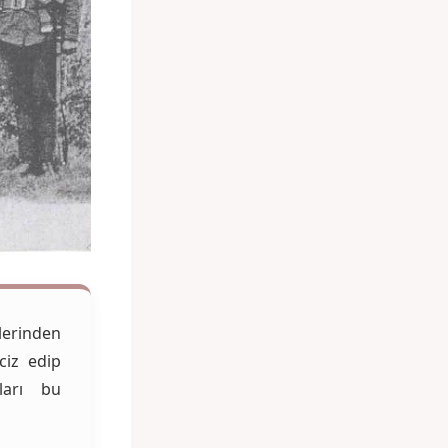
lerinden
ciz edip
ları bu