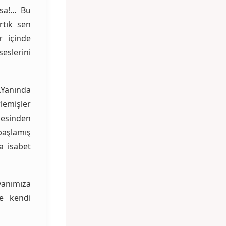
rsa!… Bu
tık sen
r içinde
rini
.Yanında
lemişler
besinden
başlamış
a isabet
 yanımıza
ve kendi