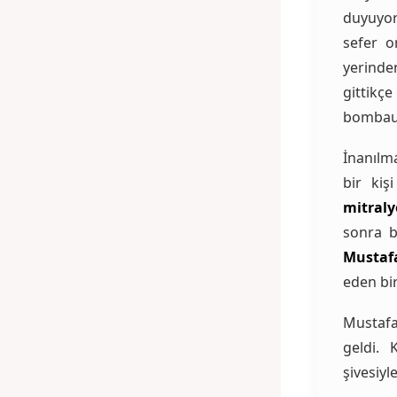
duyuyor
sefer o
yerinde
git
bombauğ
İnanılm
bir kiş
mitral
sonra b
Mustaf
eden bi
Mustafa
geldi. 
şivesiyle