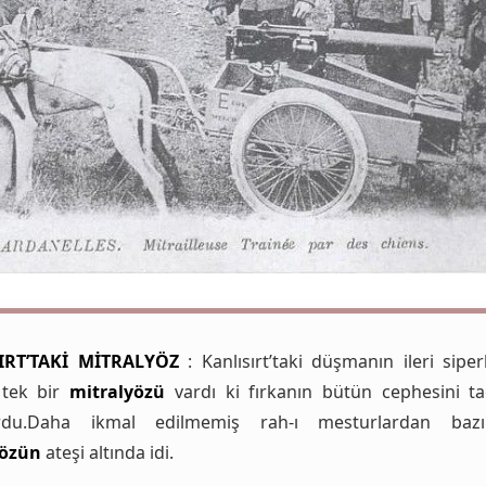
IRT’TAKİ MİTRALYÖZ
: Kanlısırt’taki düşmanın ileri siper
 tek bir
mitralyözü
vardı ki fırkanın bütün cephesini ta
rdu.Daha ikmal edilmemiş rah-ı mesturlardan bazı
yözün
ateşi altında idi.