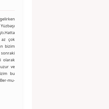
gelirken
üzbaşı
tı.Hatta
 az çok
ün bizim
sonraki
i olarak
huzur ve
bizim bu
 Ber-mu-