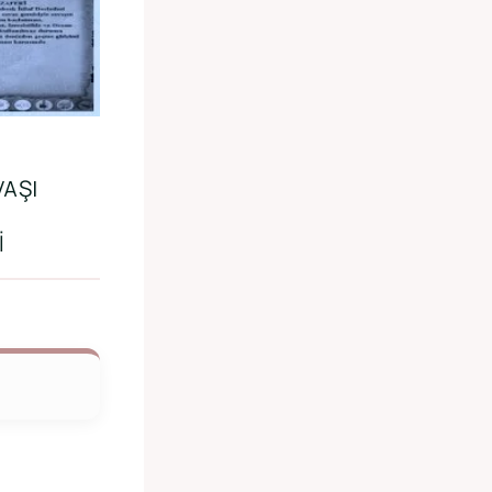
AŞI
I