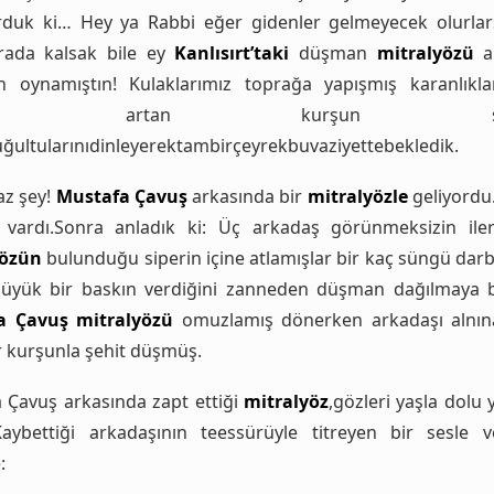
duk ki… Hey ya Rabbi eğer gidenler gelmeyecek olurla
rada kalsak bile ey
Kanlısırt’taki
düşman
mitralyözü
ar
n oynamıştın! Kulaklarımız toprağa yapışmış karanlıkla
tikçe artan kurşun sesle
ultularınıdinleyerektambirçeyrekbuvaziyettebekledik.
az şey!
Mustafa Çavuş
arkasında bir
mitralyözle
geliyordu
i vardı.Sonra anladık ki: Üç arkadaş görünmeksizin iler
yözün
bulunduğu siperin içine atlamışlar bir kaç süngü dar
üyük bir baskın verdiğini zanneden düşman dağılmaya 
a Çavuş
mitralyözü
omuzlamış dönerken arkadaşı alnın
r kurşunla şehit düşmüş.
 Çavuş arkasında zapt ettiği
mitralyöz
,gözleri yaşla dolu
Kaybettiği arkadaşının teessürüyle titreyen bir sesle 
: