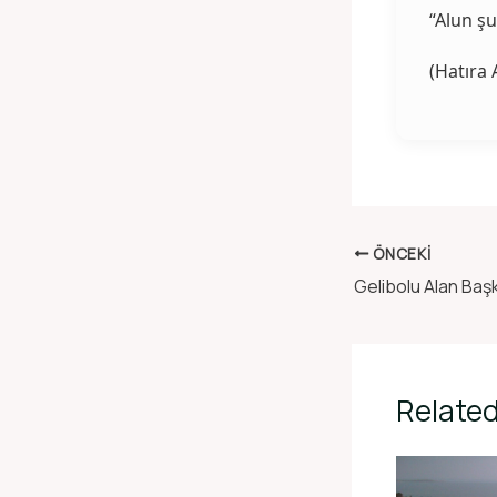
“Alun şu
(Hatıra
ÖNCEKI
Gelibolu Alan Başk
Related