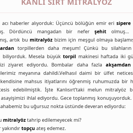
KANLI SIRT MITRALYÖZ
a acı haberler alıyorduk: Üçüncü bölüğün emir eri
sipere
muş. Dördüncü mangadan bir nefer
şehit
olmuş… Y
mış, artık bu
mitralyöz
bizim için meşgul olmaya başlamış
ardan
torpillerden daha meşum! Çünkü bu silahların
ı biliyorduk. Mesela büyük
torpil
makinesi haftada iki g
izi ziyaret ediyordu. Bombalar daha fazla
akşamdan
çilerimiz meyanına dahildi.Velhasıl daimi bir ülfet netices
kendisine mahsus itiyatlarını öğrenmiş ruhumuzda bir 
esis edebilmiştik. İşte Kanlısırt’taki melun mitralyöz 
i asayişimizi ihlal ediyordu. Gece toplanmış konuşuyorduk.
ahabemiz bu uğursuz nokta üstünde deveran ediyordu:
bu
mitralyöz
tahrip edilemeyecek mi?
r yakındır
topçu
ateş edemez.