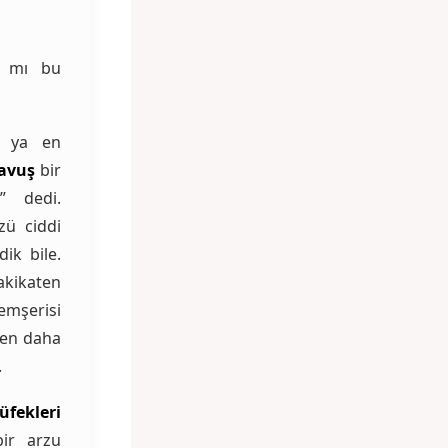
ı mı bu
u ya en
avuş
bir
” dedi.
zü ciddi
ik bile.
kikaten
emşerisi
den daha
.
üfekleri
ir arzu