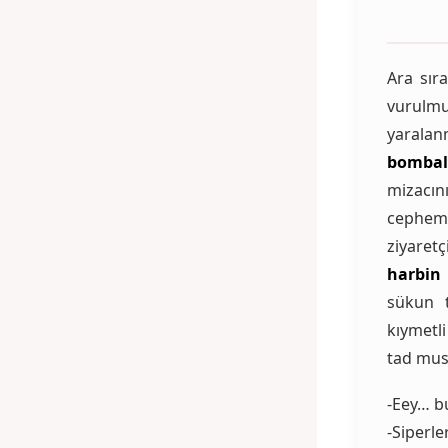
Ara sır
vurul
yaralan
bombal
mizacın
cephem
ziyaret
harbin
sükun t
kıymetl
tad mus
-Eey… 
-Siperle