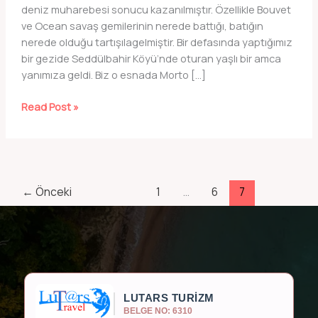
deniz muharebesi sonucu kazanılmıştır. Özellikle Bouvet
ve Ocean savaş gemilerinin nerede battığı, batığın
nerede olduğu tartışılagelmiştir. Bir defasında yaptığımız
bir gezide Seddülbahir Köyü’nde oturan yaşlı bir amca
yanımıza geldi. Biz o esnada Morto […]
Çanakkale
Read Post »
Savaş
Gemisi
Batığı
←
Önceki
1
…
6
7
LUTARS TURİZM
BELGE NO: 6310