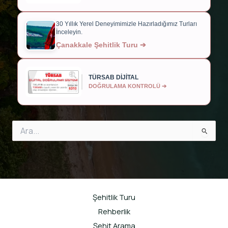
30 Yıllık Yerel Deneyimimizle Hazırladığımız Turları
İnceleyin.
Çanakkale Şehitlik Turu ➔
TÜRSAB DİJİTAL
DOĞRULAMA KONTROLÜ ➔
Search
for:
Şehitlik Turu
Rehberlik
Şehit Arama