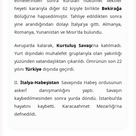
etmelerinden sonra kurulan hükûmet vekiller
heyeti kararıyla diğer 62 kişiyle birlikte
Bekirağa
Bölüğü’ne hapsedilmiştir. Tahliye edildikten sonra
yine arandığından dolayı İtalya’ya gitti. Almanya,
Romanya, Yunanistan ve Mısır’da bulundu.
Avrupa’da kalarak,
Kurtuluş Savaşı
‘na katılmadı.
Yurt dışındaki muhalefet gruplarıyla olan yakınlığı
yüzünden vatandaşlıktan çıkarıldı. Ömrünün son 22
yılını
Türkiye
dışında geçirdi.
II.
İtalya-Habeşistan
Savaşında Habeş ordusunun
askerî danışmanlığını yaptı. Savaşın
kaybedilmesinden sonra yurda döndü. İstanbul’da
hayatını kaybetti. Karacaahmet Mezarlığı’na
defnedildi.