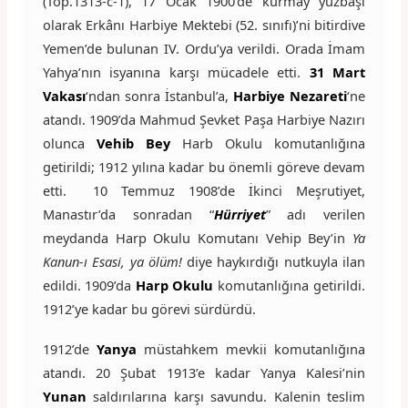
(Top.1313-c-1), 17 Ocak 1900’de kurmay yüzbaşı
olarak Erkânı Harbiye Mektebi (52. sınıfı)’ni bitirdive
Yemen’de bulunan IV. Ordu’ya verildi. Orada İmam
Yahya’nın isyanına karşı mücadele etti.
31 Mart
Vakası
‘ndan sonra İstanbul’a,
Harbiye Nezareti
‘ne
atandı. 1909’da Mahmud Şevket Paşa Harbiye Nazırı
olunca
Vehib Bey
Harb Okulu komutanlığına
getirildi; 1912 yılına kadar bu önemli göreve devam
etti.
10 Temmuz 1908’de İkinci Meşrutiyet,
Manastır’da sonradan “
Hürriyet
” adı verilen
meydanda Harp Okulu Komutanı Vehip Bey’in
Ya
Kanun-ı Esasi, ya ölüm!
diye haykırdığı nutkuyla ilan
edildi.
1909’da
Harp Okulu
komutanlığına getirildi.
1912’ye kadar bu görevi sürdürdü.
1912’de
Yanya
müstahkem mevkii komutanlığına
atandı. 20 Şubat 1913’e kadar Yanya Kalesi’nin
Yunan
saldırılarına karşı savundu. Kalenin teslim