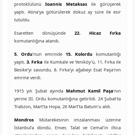
protoklülünü
Ioannis Metaksas
ile görüşerek
yaptı. Atina’ya götürülerek dokuz ay süre ile esir
tutuldu.
Esaretten dönüşünde
22. Hicaz Fırka
komutanlığına atandı.
5. Ordu
’nun emrinde
15. Kolordu
komutanlığı
yaptı.
3. Fırka
ile Kumkale ve Yeniköy’ü, 11. Fırka ile
Besike’yi savundu. 8. Fırka’yı ağabeyi Esat Paşa’nın
emrine verdi.
1915 yılı Şubat ayında
Mahmut Kamil Paşa
‘nın
yerine III. Ordu komutanlığına getirildi. 24 Şubat’ta
Trabzon, Mart’ta Hopa, 26 Mart’ta Batum’u aldı.
Mondros
Mütarekesinin imzalanması üzerine
İstanbul’a döndü. Enver, Talat ve Cemal’in iltica