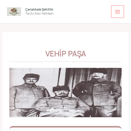
İçeriğe
atla
Çanakkale Şehitlik
Tarihi Alan Rehberi
VEHIP PAŞA