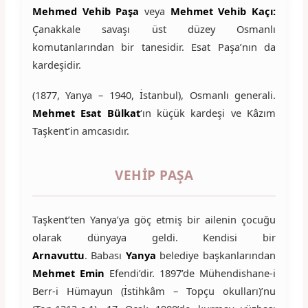
Mehmed Vehib Paşa
veya
Mehmet Vehib Kaçı:
Çanakkale savaşı üst düzey Osmanlı
komutanlarından bir tanesidir. Esat Paşa’nın da
kardeşidir.
(1877, Yanya – 1940, İstanbul), Osmanlı generali.
Mehmet Esat Bülkat
‘ın küçük kardeşi ve Kâzım
Taşkent’in amcasıdır.
VEHIP PAŞA
Taşkent’ten Yanya’ya göç etmiş bir ailenin çocuğu
olarak dünyaya geldi. Kendisi bir
Arnavuttu
.
Babası
Yanya
belediye başkanlarından
Mehmet Emin
Efendi’dir. 1897’de Mühendishane-i
Berr-i Hümayun (İstihkâm – Topçu okulları)’nu