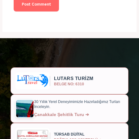
LUTARS TURİZM
BELGE NO: 6310
30 Yıllık Yerel Deneyimimizle Hazırladığımız Turları
İnceleyin.
Çanakkale Şehitlik Turu ➔
TÜRSAB DİJİTAL