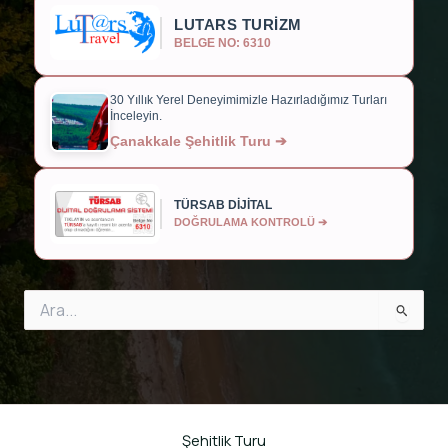
LUTARS TURİZM
BELGE NO: 6310
30 Yıllık Yerel Deneyimimizle Hazırladığımız Turları
İnceleyin.
Çanakkale Şehitlik Turu ➔
TÜRSAB DİJİTAL
DOĞRULAMA KONTROLÜ ➔
Search
for:
Şehitlik Turu