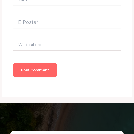
E-
Posta*
Web
sitesi