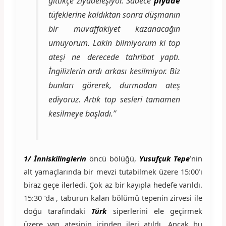
gittikçe ziyadeleşiyor. Sadece
piyade
tüfeklerine kaldıktan sonra düşmanın
bir muvaffakiyet kazanacağın
umuyorum. Lakin bilmiyorum ki top
ateşi ne derecede tahribat yaptı.
İngilizlerin ardı arkası kesilmiyor. Biz
bunları görerek, durmadan ateş
ediyoruz. Artık top sesleri tamamen
kesilmeye başladı.’’
1/ İnniskilinglerin
öncü bölüğü,
Yusufçuk Tepe
’nin
alt yamaçlarında bir mevzi tutabilmek üzere 15:00’ı
biraz geçe ilerledi. Çok az bir kayıpla hedefe varıldı.
15:30 ‘da , taburun kalan bölümü tepenin zirvesi ile
doğu tarafındaki
Türk
siperlerini ele geçirmek
üzere yan ateşinin içinden ileri atıldı. Ancak bu