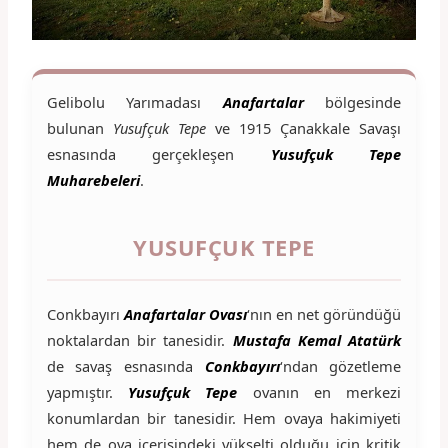
Gelibolu Yarımadası
Anafartalar
bölgesinde
bulunan
Yusufçuk Tepe
ve 1915 Çanakkale Savaşı
esnasında gerçekleşen
Yusufçuk Tepe
Muharebeleri
.
YUSUFÇUK TEPE
Conkbayırı
Anafartalar Ovası
‘nın en net göründüğü
noktalardan bir tanesidir.
Mustafa Kemal Atatürk
de savaş esnasında
Conkbayırı
‘ndan gözetleme
yapmıştır.
Yusufçuk Tepe
ovanın en merkezi
konumlardan bir tanesidir. Hem ovaya hakimiyeti
hem de ova içerisindeki yükselti olduğu için kritik