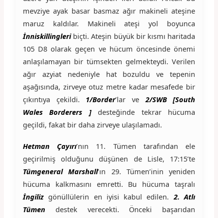
mevziye ayak basar basmaz ağır makineli ateşine
maruz kaldılar. Makineli ateşi yol boyunca
İnniskillingleri
biçti. Ateşin büyük bir kısmı haritada
105 D8 olarak geçen ve hücum öncesinde önemi
anlaşılamayan bir tümsekten gelmekteydi. Verilen
ağır azyiat nedeniyle hat bozuldu ve tepenin
aşağısında, zirveye otuz metre kadar mesafede bir
çıkıntıya çekildi.
1/Border
’lar ve
2/SWB [South
Wales Borderers ]
desteğinde tekrar hücuma
geçildi, fakat bir daha zirveye ulaşılamadı.
Hetman Çayırı
’nın 11. Tümen tarafından ele
geçirilmiş olduğunu düşünen de Lisle, 17:15’te
Tümgeneral Marshall
’ın 29. Tümen’inin yeniden
hücuma kalkmasını emretti. Bu hücuma taşralı
İngiliz
gönüllülerin en iyisi kabul edilen.
2. Atlı
Tümen
destek verecekti. Önceki başarıdan