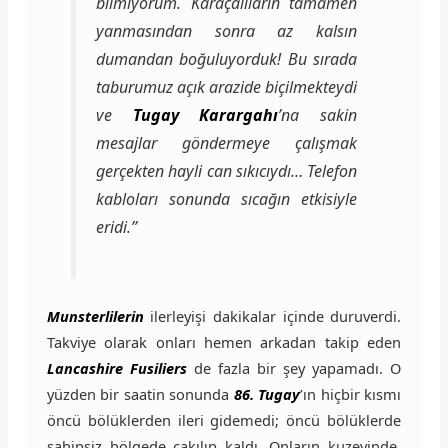
bilmiyorum. Karaçalıların tamamen
yanmasından sonra az kalsın
dumandan boğuluyorduk! Bu sırada
taburumuz açık arazide biçilmekteydi
ve
Tugay Karargahı
’na sakin
mesajlar göndermeye çalışmak
gerçekten hayli can sıkıcıydı… Telefon
kabloları sonunda sıcağın etkisiyle
eridi.’’
Munsterlilerin
ilerleyişi dakikalar içinde duruverdi.
Takviye olarak onları hemen arkadan takip eden
Lancashire Fusiliers
de fazla bir şey yapamadı. O
yüzden bir saatin sonunda
86. Tugay
’ın hiçbir kısmı
öncü bölüklerden ileri gidemedi; öncü bölüklerde
sahipsiz bölgede çakılıp kaldı. Onların kuzeyinde,