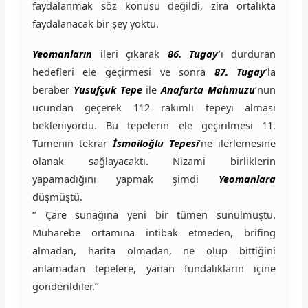
faydalanmak söz konusu değildi, zira ortalıkta
faydalanacak bir şey yoktu.
Yeomanların
ileri çıkarak
86. Tugay
’ı durduran
hedefleri ele geçirmesi ve sonra
87. Tugay
’la
beraber
Yusufçuk Tepe
ile
Anafarta Mahmuzu
’nun
ucundan geçerek 112 rakımlı tepeyi alması
bekleniyordu. Bu tepelerin ele geçirilmesi 11.
Tümenin tekrar
İsmailoğlu Tepesi
’ne ilerlemesine
olanak sağlayacaktı. Nizami birliklerin
yapamadığını yapmak şimdi
Yeomanlara
düşmüştü.
‘’ Çare sunağına yeni bir tümen sunulmuştu.
Muharebe ortamına intibak etmeden, brifing
almadan, harita olmadan, ne olup bittiğini
anlamadan tepelere, yanan fundalıkların içine
gönderildiler.’’