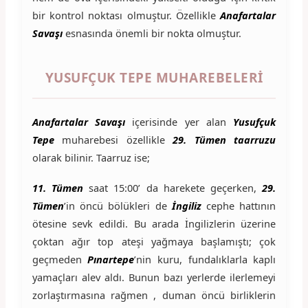
bir kontrol noktası olmuştur. Özellikle
Anafartalar
Savaşı
esnasında önemli bir nokta olmuştur.
YUSUFÇUK TEPE MUHAREBELERI
Anafartalar Savaşı
içerisinde yer alan
Yusufçuk
Tepe
muharebesi özellikle
29. Tümen taarruzu
olarak bilinir. Taarruz ise;
11. Tümen
saat 15:00’ da harekete geçerken,
29.
Tümen
’in öncü bölükleri de
İngiliz
cephe hattının
ötesine sevk edildi. Bu arada İngilizlerin üzerine
çoktan ağır top ateşi yağmaya başlamıştı; çok
geçmeden
Pınartepe
’nin kuru, fundalıklarla kaplı
yamaçları alev aldı. Bunun bazı yerlerde ilerlemeyi
zorlaştırmasına rağmen , duman öncü birliklerin