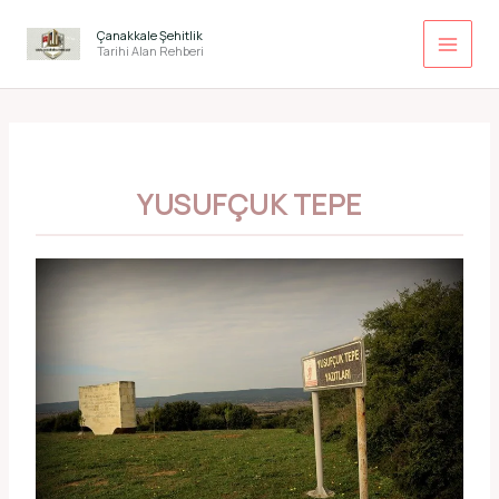
İçeriğe
atla
Çanakkale Şehitlik
Tarihi Alan Rehberi
YUSUFÇUK TEPE