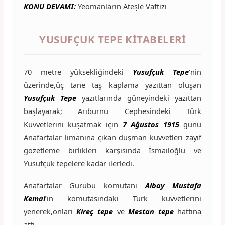
KONU DEVAMI:
Yeomanların Ateşle Vaftizi
YUSUFÇUK TEPE KITABELERI
70 metre yüksekliğindeki
Yusufçuk Tepe
‘nin
üzerinde,üç tane taş kaplama yazıttan oluşan
Yusufçuk Tepe
yazıtlarında güneyindeki yazıttan
başlayarak; Arıburnu Cephesindeki Türk
Kuvvetlerini kuşatmak için
7 Ağustos 1915
günü
Anafartalar limanına çıkan düşman kuvvetleri zayıf
gözetleme birlikleri karşısında İsmailoğlu ve
Yusufçuk tepelere kadar ilerledi.
Anafartalar Gurubu komutanı
Albay Mustafa
Kemal
’in komutasındaki Türk kuvvetlerini
yenerek,onları
Kireç tepe
ve
Mestan tepe
hattına
attı.