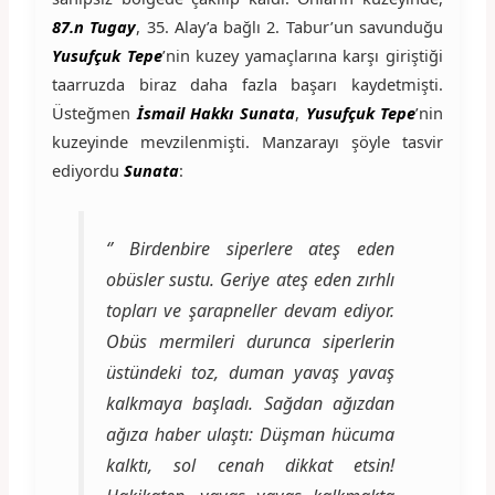
87.n Tugay
, 35. Alay’a bağlı 2. Tabur’un savunduğu
Yusufçuk Tepe
’nin kuzey yamaçlarına karşı giriştiği
taarruzda biraz daha fazla başarı kaydetmişti.
Üsteğmen
İsmail Hakkı Sunata
,
Yusufçuk Tepe
’nin
kuzeyinde mevzilenmişti. Manzarayı şöyle tasvir
ediyordu
Sunata
:
‘’ Birdenbire siperlere ateş eden
obüsler sustu. Geriye ateş eden zırhlı
topları ve şarapneller devam ediyor.
Obüs mermileri durunca siperlerin
üstündeki toz, duman yavaş yavaş
kalkmaya başladı. Sağdan ağızdan
ağıza haber ulaştı: Düşman hücuma
kalktı, sol cenah dikkat etsin!