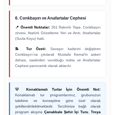
6. Conkbayırı ve Anafartalar Cephesi
📍 Önemli Noktalar:
261 Rakımlı Tepe, Conkbayırı
zirvesi, Atatürk Gözetleme Yeri ve Anıtı, Anafartalar
(Suvla Koyu) hattı.
📝 Tur Özeti:
Savaşın kaderini değiştiren
Conkbayırı’na çıkılarak Mustafa Kemal’in askeri
dehası, saatinden vurulduğu nokta ve Anafartalar
Cephesi panoramik olarak aktarılır.
💡 Konaklamalı Turlar İçin Önemli Not:
Konaklamalı tur programlarımız, grubunuzun
talebine ve konseptine göre özel olarak
şekillendirilebilmektedir. Tercihinize bağlı olarak
program akışına
Çanakkale Şehir İçi Turu
,
Troya