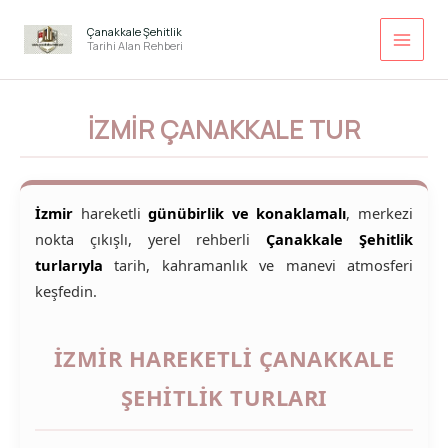
İçeriğe
atla
Çanakkale Şehitlik
Tarihi Alan Rehberi
İZMIR ÇANAKKALE TUR
İzmir
hareketli
günübirlik ve konaklamalı
, merkezi
nokta çıkışlı, yerel rehberli
Çanakkale Şehitlik
turlarıyla
tarih, kahramanlık ve manevi atmosferi
keşfedin.
İZMIR HAREKETLI ÇANAKKALE
ŞEHITLIK TURLARI