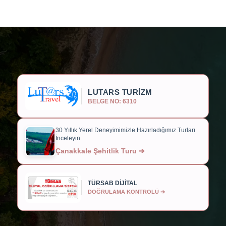
LUTARS TURİZM
BELGE NO: 6310
30 Yıllık Yerel Deneyimimizle Hazırladığımız Turları
İnceleyin.
Çanakkale Şehitlik Turu ➔
TÜRSAB DİJİTAL
DOĞRULAMA KONTROLÜ ➔