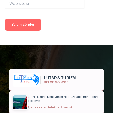
Web
sitesi
LUTARS TURİZM
BELGE NO: 6310
30 Yıllık Yerel Deneyimimizle Hazırladığımız Turları
İnceleyin.
Çanakkale Şehitlik Turu ➔