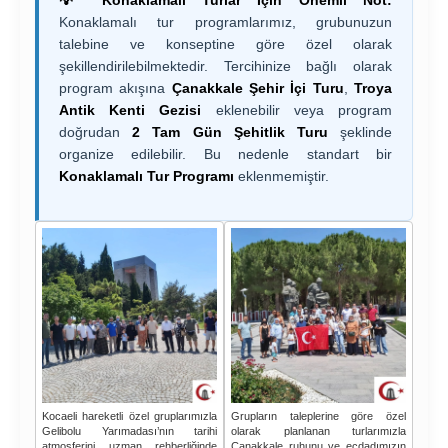
Konaklamalı tur programlarımız, grubunuzun
talebine ve konseptine göre özel olarak
şekillendirilebilmektedir. Tercihinize bağlı olarak
program akışına
Çanakkale Şehir İçi Turu
,
Troya
Antik Kenti Gezisi
eklenebilir veya program
doğrudan
2 Tam Gün Şehitlik Turu
şeklinde
organize edilebilir. Bu nedenle standart bir
Konaklamalı Tur Programı
eklenmemiştir.
Kocaeli hareketli özel gruplarımızla
Grupların taleplerine göre özel
Gelibolu Yarımadası’nın tarihi
olarak planlanan turlarımızla
atmosferini uzman rehberliğinde
Çanakkale ruhunu ve ecdadımızın