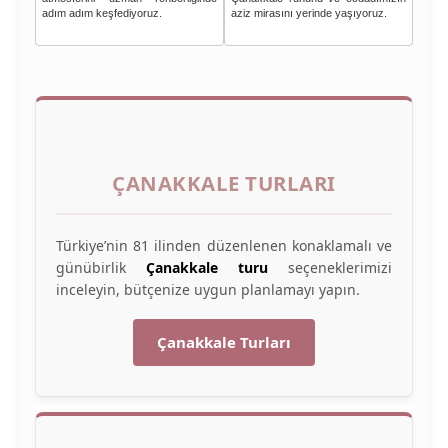
adım adım keşfediyoruz.
aziz mirasını yerinde yaşıyoruz.
ÇANAKKALE TURLARI
Türkiye’nin 81 ilinden düzenlenen konaklamalı ve
günübirlik
Çanakkale turu
seçeneklerimizi
inceleyin, bütçenize uygun planlamayı yapın.
Çanakkale Turları