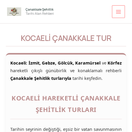
İçeriğe
atla
Çanakkale Şehitlik
Tarihi Alan Rehberi
KOCAELI ÇANAKKALE TUR
Kocaeli: İzmit, Gebze, Gölcük, Karamürsel
ve
Körfez
hareketli çıkışlı günübirlik ve konaklamalı rehberli
Çanakkale Şehitlik turlarıyla
tarihi keşfedin.
KOCAELI HAREKETLI ÇANAKKALE
ŞEHITLIK TURLARI
Tarihin seyrinin değiştiği, eşsiz bir vatan savunmasının