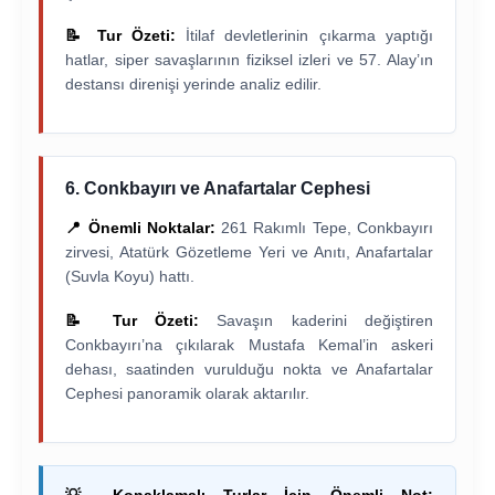
📝 Tur Özeti:
İtilaf devletlerinin çıkarma yaptığı
hatlar, siper savaşlarının fiziksel izleri ve 57. Alay’ın
destansı direnişi yerinde analiz edilir.
6. Conkbayırı ve Anafartalar Cephesi
📍 Önemli Noktalar:
261 Rakımlı Tepe, Conkbayırı
zirvesi, Atatürk Gözetleme Yeri ve Anıtı, Anafartalar
(Suvla Koyu) hattı.
📝 Tur Özeti:
Savaşın kaderini değiştiren
Conkbayırı’na çıkılarak Mustafa Kemal’in askeri
dehası, saatinden vurulduğu nokta ve Anafartalar
Cephesi panoramik olarak aktarılır.
💡 Konaklamalı Turlar İçin Önemli Not: