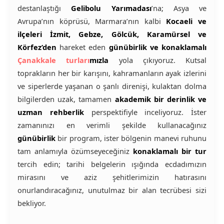
destanlaştığı
Gelibolu Yarımadası
’na; Asya ve
Avrupa’nın köprüsü, Marmara’nın kalbi
Kocaeli ve
ilçeleri İzmit, Gebze, Gölcük, Karamürsel ve
Körfez’den
hareket eden
günübirlik ve konaklamalı
Çanakkale turları
mızla
yola çıkıyoruz. Kutsal
toprakların her bir karışını, kahramanların ayak izlerini
ve siperlerde yaşanan o şanlı direnişi, kulaktan dolma
bilgilerden uzak, tamamen
akademik bir derinlik ve
uzman rehberlik
perspektifiyle inceliyoruz. İster
zamanınızı en verimli şekilde kullanacağınız
günübirlik
bir program, ister bölgenin manevi ruhunu
tam anlamıyla özümseyeceğiniz
konaklamalı bir tur
tercih edin; tarihi belgelerin ışığında ecdadımızın
mirasını ve aziz şehitlerimizin hatırasını
onurlandıracağınız, unutulmaz bir alan tecrübesi sizi
bekliyor.