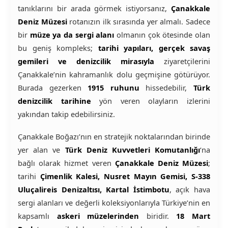
tanıklarını bir arada görmek istiyorsanız,
Çanakkale
Deniz Müzesi
rotanızın ilk sırasında yer almalı. Sadece
bir
müze ya da sergi alanı
olmanın çok ötesinde olan
bu geniş kompleks;
tarihi yapıları, gerçek savaş
gemileri ve denizcilik mirasıyla
ziyaretçilerini
Çanakkale’nin kahramanlık dolu geçmişine götürüyor.
Burada gezerken
1915 ruhunu
hissedebilir,
Türk
denizcilik tarihine
yön veren olayların izlerini
yakından takip edebilirsiniz.
Çanakkale Boğazı’nın en stratejik noktalarından birinde
yer alan ve
Türk Deniz Kuvvetleri Komutanlığı
‘na
bağlı olarak hizmet veren
Çanakkale Deniz Müzesi
;
tarihi
Çimenlik Kalesi, Nusret Mayın Gemisi, S-338
Uluçalireis Denizaltısı, Kartal İstimbotu
, açık hava
sergi alanları ve değerli koleksiyonlarıyla Türkiye’nin en
kapsamlı
askeri müzelerinden
biridir.
18 Mart