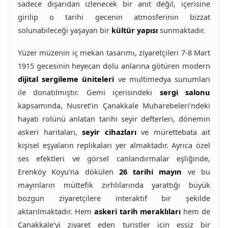
sadece dışarıdan izlenecek bir anıt değil, içerisine
girilip o tarihi gecenin atmosferinin bizzat
solunabileceği yaşayan bir
kültür yapısı
sunmaktadır.
Yüzer müzenin iç mekan tasarımı, ziyaretçileri 7-8 Mart
1915 gecesinin heyecan dolu anlarına götüren modern
dijital sergileme üniteleri
ve multimedya sunumları
ile donatılmıştır. Gemi içerisindeki
sergi salonu
kapsamında, Nusret’in Çanakkale Muharebeleri’ndeki
hayati rolünü anlatan tarihi seyir defterleri, dönemin
askeri haritaları,
seyir cihazları
ve mürettebata ait
kişisel eşyaların replikaları yer almaktadır. Ayrıca özel
ses efektleri ve görsel canlandırmalar eşliğinde,
Erenköy Koyu’na dökülen
26 tarihi mayın
ve bu
mayınların müttefik zırhlılarında yarattığı büyük
bozgun ziyaretçilere interaktif bir şekilde
aktarılmaktadır. Hem
askeri tarih meraklıları
hem de
Çanakkale’yi ziyaret eden turistler için eşsiz bir