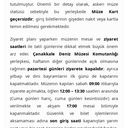
tutulmuştur. Önemli bir detay olarak, askeri müze
statüsü sebebiyle bu yerleşkede
Müze Kart
geçersizdir
; giriş biletlerinin gişeden nakit veya kartla
temin edilmesi gerekmektedir.
Ziyaret planı yaparken müzenin mesai ve
ziyaret
saatleri
ile tatil günlerine dikkat etmek büyük önem
arz eder.
Çanakkale Deniz Müzesi Komutanlığı
yerleşkesi, haftanın diğer günlerinde açık olmasına
rağmen
pazartesi günleri ziyarete kapalıdır
; ayrıca
yılbaşı ve dini bayramların ilk günü de kapılarını
kapatmaktadır. Müzenin kapıları sabah
09:00
itibarıyla
ziyarete açılmakta, öğlen
12:00 – 13:30
saatleri arasında
(Cuma günleri hariç, cuma günleri kesintisizdir) ara
verilmekte ve akşam
17:00
mesai bitimiyle
kapanmaktadır. Güvenlik ve bilet işlemlerinin
aksamaması adına
son giriş saati
kapanıştan yarım
saat veya bir saat öncesine kadar sınırlandırıldığından,