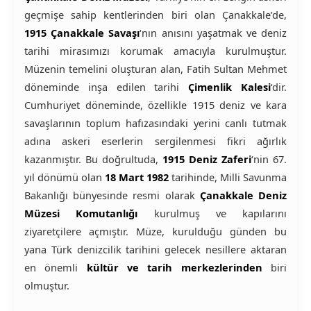
geçmişe sahip kentlerinden biri olan Çanakkale’de,
1915 Çanakkale Savaşı
‘nın anısını yaşatmak ve deniz
tarihi mirasımızı korumak amacıyla kurulmuştur.
Müzenin temelini oluşturan alan, Fatih Sultan Mehmet
döneminde inşa edilen tarihi
Çimenlik Kalesi
‘dir.
Cumhuriyet döneminde, özellikle 1915 deniz ve kara
savaşlarının toplum hafızasındaki yerini canlı tutmak
adına askeri eserlerin sergilenmesi fikri ağırlık
kazanmıştır. Bu doğrultuda,
1915 Deniz Zaferi
‘nin 67.
yıl dönümü olan
18 Mart 1982
tarihinde, Milli Savunma
Bakanlığı bünyesinde resmi olarak
Çanakkale Deniz
Müzesi Komutanlığı
kurulmuş ve kapılarını
ziyaretçilere açmıştır. Müze, kurulduğu günden bu
yana Türk denizcilik tarihini gelecek nesillere aktaran
en önemli
kültür ve tarih merkezlerinden
biri
olmuştur.