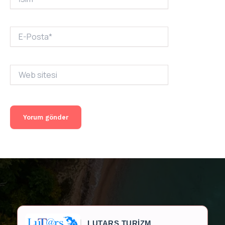
E-
Posta*
Web
sitesi
LUTARS TURİZM