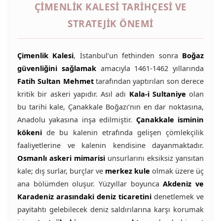
ÇIMENLIK KALESI TARIHÇESI VE
STRATEJIK ÖNEMI
Çimenlik Kalesi
, İstanbul’un fethinden sonra
Boğaz
güvenliğini sağlamak
amacıyla 1461-1462 yıllarında
Fatih Sultan Mehmet
tarafından yaptırılan son derece
kritik bir askeri yapıdır. Asıl adı
Kala-i Sultaniye
olan
bu tarihi kale, Çanakkale Boğazı’nın en dar noktasına,
Anadolu yakasına inşa edilmiştir.
Çanakkale isminin
kökeni
de bu kalenin etrafında gelişen çömlekçilik
faaliyetlerine ve kalenin kendisine dayanmaktadır.
Osmanlı askeri mimarisi
unsurlarını eksiksiz yansıtan
kale; dış surlar, burçlar ve
merkez kule
olmak üzere üç
ana bölümden oluşur. Yüzyıllar boyunca
Akdeniz ve
Karadeniz arasındaki deniz ticaretini
denetlemek ve
payitahtı gelebilecek deniz saldırılarına karşı korumak