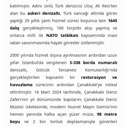
katılmıştır. Adını ünlü Türk denizcisi Uluç Ali Reis’ten
alan bu
askeri denizaltı
, Türk sancağı altında görev
yaptığı 29 yıllık şanlı hizmet süresi boyunca tam
1645
dalış
gerçekleştirmiş, 160 torpido atışı yapmış ve
onlarca milli ile
NATO tatbikatı
kapsamında mavi
vatan savunmasında hayati görevler üstlenmiştir.
2000 yılında hizmet dışına ayrılmasının ardından uzun
yıllar İstanbul’da sergilenen
S-338 borda numaralı
denizaltı, Gölcük Tersanesi Komutanlığı’nda
gerçekleştirilen kapsamlı bir
restorasyon ve
havuzlama
sürecinin ardından Çanakkale’ye intikal
ettirilmiştir. 18 Mart 2024 tarihinde, Çanakkale Deniz
Zaferi’nin yıl dönümünde kapılarını Çanakkale Deniz
Müzesi iskelesinde, modern Nusret Mayın Gemisi’nin
hemen yanında halka açan yüzer müze,
98 metre
boyu
ve 2 bin tonluk deplasmanıyla görenleri