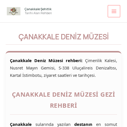
İçeriğe
atla
Çanakkale Şehitlik
Tarihi Alan Rehberi
ÇANAKKALE DENIZ MÜZESI
Çanakkale Deniz Müzesi rehberi:
Çimenlik Kalesi,
Nusret Mayın Gemisi, S-338 Uluçalireis Denizaltısı,
Kartal İstimbotu, ziyaret saatleri ve tarihçesi.
ÇANAKKALE DENIZ MÜZESI GEZI
REHBERI
Çanakkale
sularında yazılan
destanın
en somut