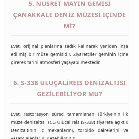
5. NUSRET MAYIN GEMISI
ÇANAKKALE DENIZ MÜZESI IÇINDE
MI?
Evet, orijinal planlarına sadık kalınarak yeniden inşa
edilmiş bir müze gemisidir. Ziyaretçiler geminin içine
girerek tarihi atmosferi yaşayabilmektedir.
6. S-338 ULUÇALIREIS DENIZALTISI
GEZILEBILIYOR MU?
Evet, restorasyon süreci tamamlanan Türkiye’nin ilk
müze denizaltısı TCG Uluçalireis (S-338) ziyarete açıktır.
Denizaltının iç mekanlarını, torpido dairelerini ve
yaşam alanlarını gezebilirsiniz.