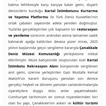
batma tehlikesiyle karşı karşıya kalan gemi, duyarlı
denizcilerin kurduğu
Kartal İstimbotunu Kurtarma
ve Yaşatma Platformu
ile Türk Deniz Kuvvetleri’nin
ortak çabaları sayesinde adeta yeniden doğmuştur.
Tuzla’da gerçekleştirilen çok kapsamlı bir
restorasyon
ve yenileme
sürecinin ardından aslına tamamen sadık
kalınarak ayağa kaldırılan devasa yüzer miras, 2025
yılının başlarında geçici sergileme kararıyla
Çanakkale
Deniz Müzesi Komutanlığı
yerleşkesine intikal
ettirilmiştir. Müze bahçesinde oluşturulan özel
Kartal
İstimbotu Rekreasyon Alanı
bünyesinde sergilenen
anıt gemi, üzerine yerleştirilen Gazi Mustafa Kemal
Atatürk’ün kararlı duruşunu yansıtan son derece
gerçekçi heykeli ve dönemi yansıtan canlandırmalarıyla
ziyaretçilere duygu dolu anlar yaşatmaktadır.
Cumhuriyet tarihimizin en somut nişanelerinden biri
olan bu yapı, Çanakkale’nin askeri ve
kültür turizmi