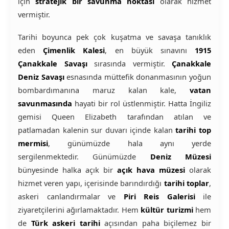
için
stratejik bir savunma noktası
olarak hizmet
vermiştir.
Tarihi boyunca pek çok kuşatma ve savaşa tanıklık
eden
Çimenlik Kalesi
, en büyük sınavını
1915
Çanakkale Savaşı
sırasında vermiştir.
Çanakkale
Deniz Savaşı
esnasında müttefik donanmasının yoğun
bombardımanına maruz kalan kale,
vatan
savunmasında
hayati bir rol üstlenmiştir. Hatta İngiliz
gemisi Queen Elizabeth tarafından atılan ve
patlamadan kalenin sur duvarı içinde kalan
tarihi top
mermisi
, günümüzde hala aynı yerde
sergilenmektedir. Günümüzde
Deniz Müzesi
bünyesinde halka açık bir
açık hava müzesi
olarak
hizmet veren yapı, içerisinde barındırdığı
tarihi toplar
,
askeri canlandırmalar ve
Piri Reis Galerisi
ile
ziyaretçilerini ağırlamaktadır. Hem
kültür turizmi
hem
de
Türk askeri tarihi
açısından paha biçilemez bir