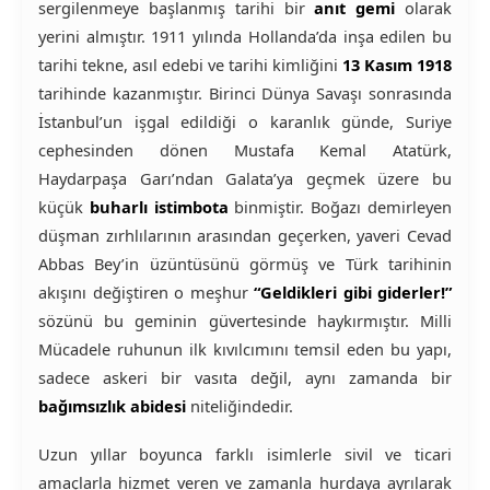
sergilenmeye başlanmış tarihi bir
anıt gemi
olarak
yerini almıştır. 1911 yılında Hollanda’da inşa edilen bu
tarihi tekne, asıl edebi ve tarihi kimliğini
13 Kasım 1918
tarihinde kazanmıştır. Birinci Dünya Savaşı sonrasında
İstanbul’un işgal edildiği o karanlık günde, Suriye
cephesinden dönen Mustafa Kemal Atatürk,
Haydarpaşa Garı’ndan Galata’ya geçmek üzere bu
küçük
buharlı istimbota
binmiştir. Boğazı demirleyen
düşman zırhlılarının arasından geçerken, yaveri Cevad
Abbas Bey’in üzüntüsünü görmüş ve Türk tarihinin
akışını değiştiren o meşhur
“Geldikleri gibi giderler!”
sözünü bu geminin güvertesinde haykırmıştır. Milli
Mücadele ruhunun ilk kıvılcımını temsil eden bu yapı,
sadece askeri bir vasıta değil, aynı zamanda bir
bağımsızlık abidesi
niteliğindedir.
Uzun yıllar boyunca farklı isimlerle sivil ve ticari
amaçlarla hizmet veren ve zamanla hurdaya ayrılarak