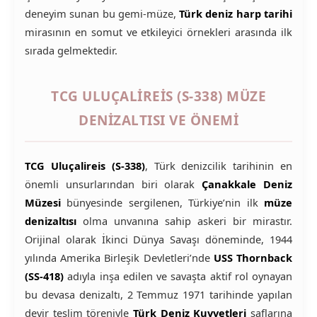
deneyim sunan bu gemi-müze,
Türk deniz harp tarihi
mirasının en somut ve etkileyici örnekleri arasında ilk
sırada gelmektedir.
TCG ULUÇALIREIS (S-338) MÜZE
DENIZALTISI VE ÖNEMI
TCG Uluçalireis (S-338)
, Türk denizcilik tarihinin en
önemli unsurlarından biri olarak
Çanakkale Deniz
Müzesi
bünyesinde sergilenen, Türkiye’nin ilk
müze
denizaltısı
olma unvanına sahip askeri bir mirastır.
Orijinal olarak İkinci Dünya Savaşı döneminde, 1944
yılında Amerika Birleşik Devletleri’nde
USS Thornback
(SS-418)
adıyla inşa edilen ve savaşta aktif rol oynayan
bu devasa denizaltı, 2 Temmuz 1971 tarihinde yapılan
devir teslim töreniyle
Türk Deniz Kuvvetleri
saflarına