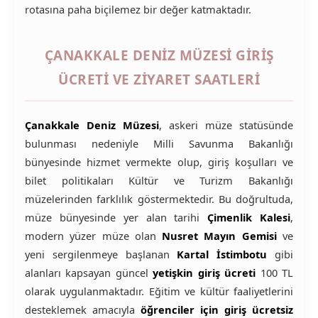
rotasına paha biçilemez bir değer katmaktadır.
ÇANAKKALE DENIZ MÜZESI GIRIŞ
ÜCRETI VE ZIYARET SAATLERI
Çanakkale Deniz Müzesi
, askeri müze statüsünde
bulunması nedeniyle Milli Savunma Bakanlığı
bünyesinde hizmet vermekte olup, giriş koşulları ve
bilet politikaları Kültür ve Turizm Bakanlığı
müzelerinden farklılık göstermektedir. Bu doğrultuda,
müze bünyesinde yer alan tarihi
Çimenlik Kalesi
,
modern yüzer müze olan
Nusret Mayın Gemisi
ve
yeni sergilenmeye başlanan
Kartal İstimbotu
gibi
alanları kapsayan güncel
yetişkin giriş ücreti
100 TL
olarak uygulanmaktadır. Eğitim ve kültür faaliyetlerini
desteklemek amacıyla
öğrenciler için giriş ücretsiz