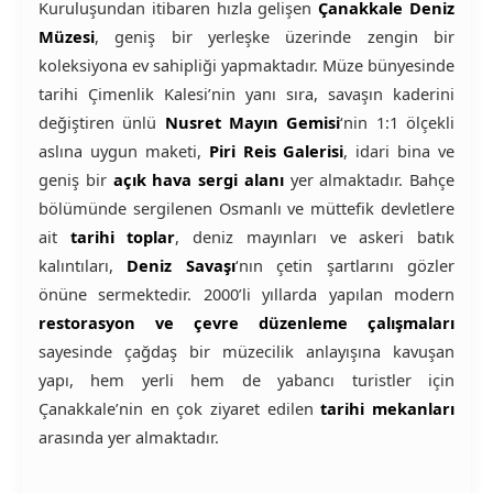
Kuruluşundan itibaren hızla gelişen
Çanakkale Deniz
Müzesi
, geniş bir yerleşke üzerinde zengin bir
koleksiyona ev sahipliği yapmaktadır. Müze bünyesinde
tarihi Çimenlik Kalesi’nin yanı sıra, savaşın kaderini
değiştiren ünlü
Nusret Mayın Gemisi
‘nin 1:1 ölçekli
aslına uygun maketi,
Piri Reis Galerisi
, idari bina ve
geniş bir
açık hava sergi alanı
yer almaktadır. Bahçe
bölümünde sergilenen Osmanlı ve müttefik devletlere
ait
tarihi toplar
, deniz mayınları ve askeri batık
kalıntıları,
Deniz Savaşı
‘nın çetin şartlarını gözler
önüne sermektedir. 2000’li yıllarda yapılan modern
restorasyon ve çevre düzenleme çalışmaları
sayesinde çağdaş bir müzecilik anlayışına kavuşan
yapı, hem yerli hem de yabancı turistler için
Çanakkale’nin en çok ziyaret edilen
tarihi mekanları
arasında yer almaktadır.