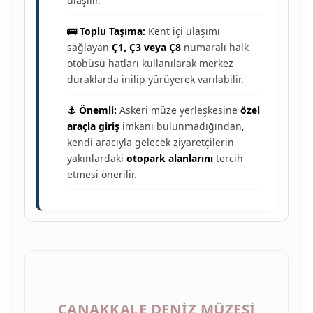
ulaşılır.
🚌 Toplu Taşıma:
Kent içi ulaşımı
sağlayan
Ç1, Ç3 veya Ç8
numaralı halk
otobüsü hatları kullanılarak merkez
duraklarda inilip yürüyerek varılabilir.
⚓ Önemli:
Askeri müze yerleşkesine
özel
araçla giriş
imkanı bulunmadığından,
kendi aracıyla gelecek ziyaretçilerin
yakınlardaki
otopark alanlarını
tercih
etmesi önerilir.
ÇANAKKALE DENIZ MÜZESI