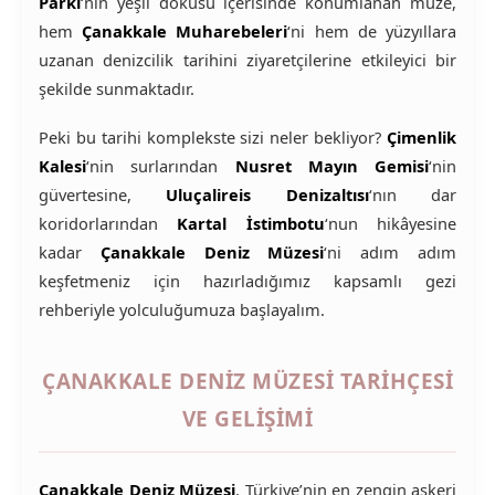
Parkı
‘nın yeşil dokusu içerisinde konumlanan müze,
hem
Çanakkale Muharebeleri
‘ni hem de yüzyıllara
uzanan denizcilik tarihini ziyaretçilerine etkileyici bir
şekilde sunmaktadır.
Peki bu tarihi komplekste sizi neler bekliyor?
Çimenlik
Kalesi
‘nin surlarından
Nusret Mayın Gemisi
‘nin
güvertesine,
Uluçalireis Denizaltısı
‘nın dar
koridorlarından
Kartal İstimbotu
‘nun hikâyesine
kadar
Çanakkale Deniz Müzesi
‘ni adım adım
keşfetmeniz için hazırladığımız kapsamlı gezi
rehberiyle yolculuğumuza başlayalım.
ÇANAKKALE DENIZ MÜZESI TARIHÇESI
VE GELIŞIMI
Çanakkale Deniz Müzesi
, Türkiye’nin en zengin askeri