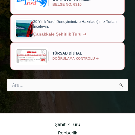
BELGE NO: 6310
30 Yıllık Yerel Deneyimimizle Hazırladığımız Turları
İnceleyin.
Çanakkale Şehitlik Turu ➔
TÜRSAB DİJİTAL
DOĞRULAMA KONTROLÜ ➔
Search
for:
Şehitlik Turu
Rehberlik