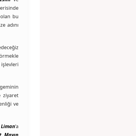
çerisinde
 olan bu
ze adını
edeceğiz
görmekle
şlevleri
 geminin
 ziyaret
nliği ve
 Liman
‘a
t Mayın