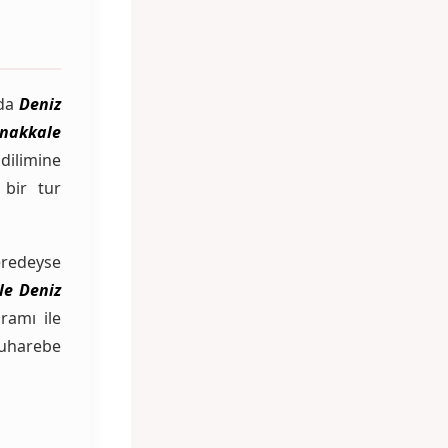
da
Deniz
nakkale
dilimine
 bir tur
eredeyse
le Deniz
ramı ile
uharebe