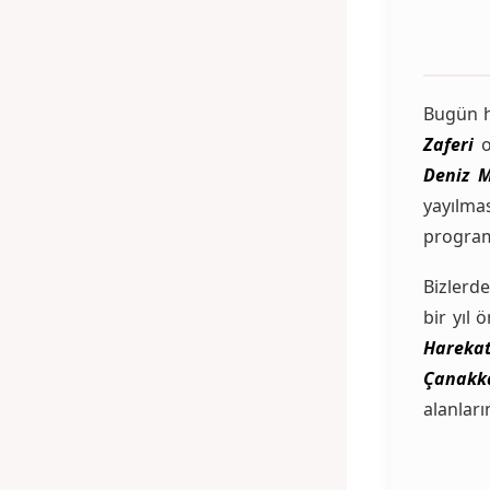
Bugün h
Zaferi
o
Deniz M
yayılma
program
Bizlerd
bir yıl
Hareka
Çanakk
alanları