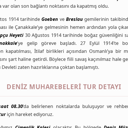
 var olan son bağlantı noktasını da kapatmış oldu.
tos 1914 tarihinde
Goeben
ve
Breslau
gemilerinin takibinde
sı ile Çanakkale’ye gelmesinin hemen ardından yola çık
opçu Heyeti
30 Ağustos 1914 tarihinde boğaz güvenliğini 
nakkale
‘ye gelip göreve başladı. 27 Eylül 1914’te bo
 kapatılması, İtilaf birlikleri açısından Osmanlı’ya bir 
ını şart haline getirdi. Böylece fiili savaş kaçınılmaz hale g
Devleti zaten hazırlıklarına çoktan başlamıştı.
DENIZ MUHAREBELERI TUR DETAYI
saat 08.30
‘da belirlenen noktalarda buluşuyor ve rehber
tur
için hareket ediyoruz.
rağımız
Çimenlik Kalesi
olacaktır. Bu bölgede
Deniz Müz