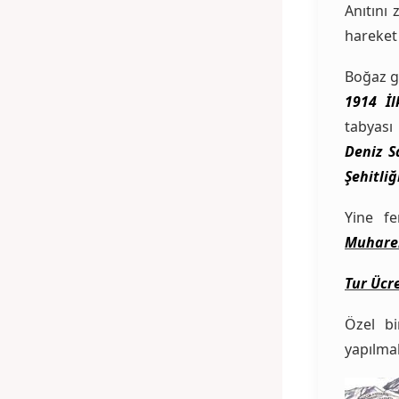
Anıtını 
hareket
Boğaz g
1914 İl
tabyası
Deniz S
Şehitliğ
Yine fe
Muhareb
Tur Ücre
Özel bi
yapılmak