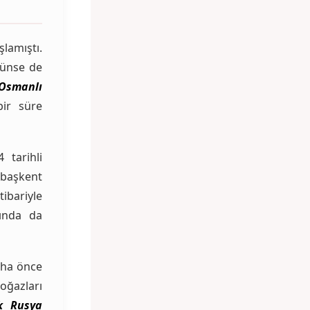
şlamıştı.
rünse de
Osmanlı
bir süre
tarihli
e başkent
tibariyle
ında da
aha önce
oğazları
ık Rusya