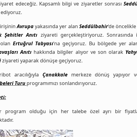
ziyaret edeceğiz. Kapsamlı bilgi ve ziyaretler sonrası
Seddü
 ediyoruz.
irişinin
Avrupa
yakasında yer alan
Seddülbahir
‘de öncelikl
k Şehitler Anıtı
ziyareti gerçekleştiriyoruz. Sonrasında i
 olan
Ertuğrul Tabyası
‘na geçiyoruz. Bu bölgede yer al
avaşları Anıtı
hakkında bilgiler alıyor ve son olarak
Yahy
i
ziyareti yaparak dönüşe geçiyoruz.
ribot aracılığıyla
Çanakkale
merkeze dönüş yapıyor 
eleri Turu
programımızı sonlandırıyoruz.
ti:
r program olduğu için her talebe özel ayrı bir fiyat
tadır.