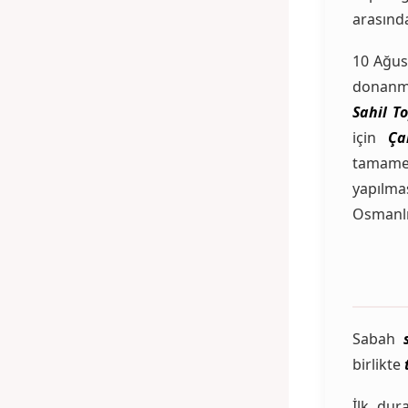
arasında
10 Ağus
donanma
Sahil T
için
Ça
tamamen
yapılmas
Osmanlı 
Sabah
birlikte
İlk du