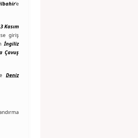
lbahir
‘e
e
3 Kasım
se giriş
an
İngiliz
a Çavuş
ve
Deniz
landırma