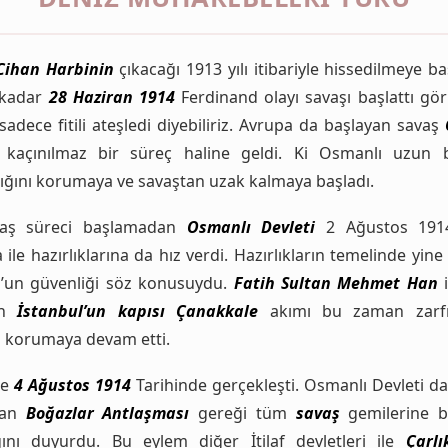
 Cihan Harbinin
çıkacağı 1913 yılı itibariyle hissedilmeye ba
 kadar
28 Haziran 1914
Ferdinand olayı savaşı başlattı gö
sadece fitili ateşledi diyebiliriz. Avrupa da başlayan savaş
 kaçınılmaz bir süreç haline geldi. Ki Osmanlı uzun 
zlığını korumaya ve savaştan uzak kalmaya başladı.
avaş süreci başlamadan
Osmanlı Devleti
2 Ağustos 1914 
ile hazırlıklarına da hız verdi. Hazırlıkların temelinde yin
l’un güvenliği söz konusuydu.
Fatih Sultan Mehmet Han
i
an
İstanbul’un kapısı Çanakkale
akımı bu zaman zarf
 korumaya devam etti.
le
4 Ağustos 1914
Tarihinde gerçekleşti. Osmanlı Devleti d
nan
Boğazlar Antlaşması
gereği tüm
savaş
gemilerine b
ğını duyurdu. Bu eylem diğer İtilaf devletleri ile
Çarl