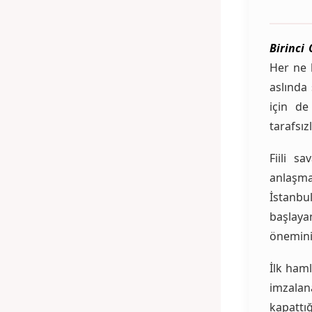
Birinci
Her ne
aslında 
için de
tarafsı
Fiili s
anlaşma 
İstanbu
başlay
önemini
İlk ham
imzala
kapattı