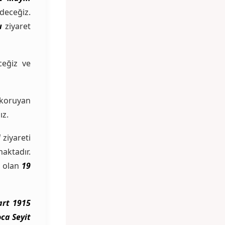
deceğiz.
ı
ziyaret
eğiz ve
 koruyan
ız.
i
ziyareti
ktadır.
z olan
19
art 1915
ca Seyit