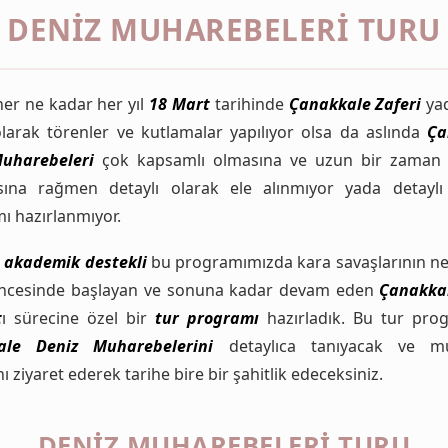
DENIZ MUHAREBELERI TURU
er ne kadar her yıl
18 Mart
tarihinde
Çanakkale Zaferi
ya
larak törenler ve kutlamalar yapılıyor olsa da aslında
Ça
uharebeleri
çok kapsamlı olmasına ve uzun bir zaman 
sına rağmen detaylı olarak ele alınmıyor yada detaylı
ı hazırlanmıyor.
e
akademik
destekli
bu programımızda kara savaşlarının n
 öncesinde başlayan ve sonuna kadar devam eden
Çanakka
t
ı sürecine özel bir
tur programı
hazırladık. Bu tur prog
ale Deniz Muharebelerini
detaylıca tanıyacak ve m
nı ziyaret ederek tarihe bire bir şahitlik edeceksiniz.
DENIZ MUHAREBELERI TURU