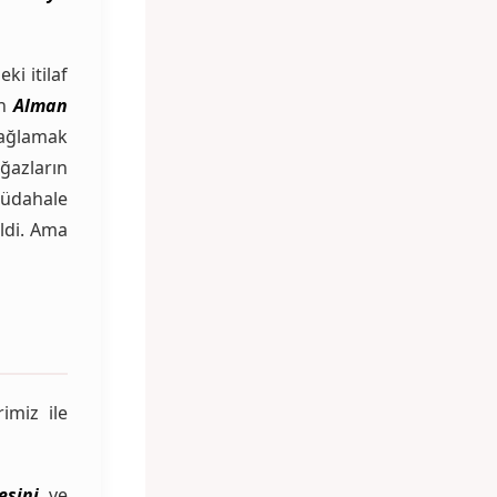
ki itilaf
an
Alman
sağlamak
ğazların
müdahale
eldi. Ama
imiz ile
esini
ve