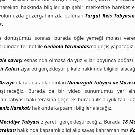
harekatı hakkında bilgiler alıp şehir merkezine hareket e
yolumuzda güzergahımızda bulunan
Turgut Reis Tabyasın
z.
e dönüşümüz sonrası burada öğle yemeği molası verec
rdından feribot ile
Gelibolu Yarımadası
na geçiş yapacağız.
le savaşı
esnasında olmasa da yüz yıllar boyunca boğazı
ir Kalesi
ziyareti gerçekleştirip kale hakkında bilgiler alacağ
Aziziye
olarak da adlandırılan
Namazgah Tabyası ve Müzes
leştireceğiz. Burada da bir video sunumumuz yer alma
h Tabyası bakı terasına geçerek burada ilk büyük taarru
eniz Harekatı
hakkında kapsamlı bilgiler alacağız.
Mecidiye Tabyası
ziyareti gerçekleştireceğiz. Burada
18 M
arekatı
hakkında kapsamlı bilgi alıp savaş kahramanımız
Ko