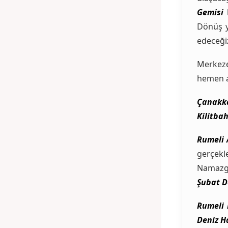
Gemisi
Dönüş 
edeceği
Merkez
hemen a
Çanakka
Kilitbah
Rumeli 
gerçek
Namazga
Şubat D
Rumeli 
Deniz H