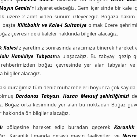
Mayın Gemisi
‘ni ziyaret edeceğiz. Gemi içerisinde bir kale i
ak üzere 2 adet video sunum izleyeceğiz. Boğaza hakim
a başta
Kilitbahir ve Kale-i Sultaniye
olmak üzere şehrimi
ğaz çevresindeki kaleler hakkında bilgiler alacağız.
k Kalesi
ziyaretimiz sonrasında aracımıza binerek hareket 
olu Hamidiye Tabyası
na ulaşacağız. Bu tabyayı gezip 
e rehberimizden boğaz çevresinde yer alan tabyalar ve i
 bilgiler alacağız.
raki durağımız tüm deniz muharebeleri boyunca çok sayıda
 olmuş
Dardanos Tabyası
.
Hasan Mevsuf şehitliğimizi
de
z. Boğaz orta kesiminde yer alan bu noktadan Boğaz güve
 hakkında ön bilgiler alacağız.
lı
bölgesine hareket edip buradan geçerek
Karanlık
ğız. Karanlık limanda detaylı mayın faaliyetleri ve
Nusre