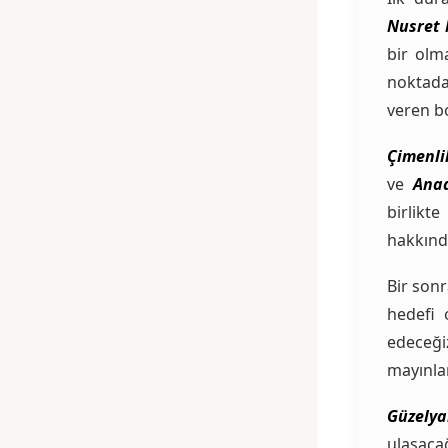
Nusret 
bir olm
noktad
veren bo
Çimenli
ve
Anad
birlikt
hakkında
Bir son
hedefi
edeceği
mayınlar
Güzelya
ulaşaca