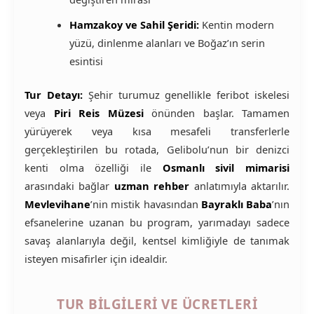
Hamzakoy ve Sahil Şeridi:
Kentin modern
yüzü, dinlenme alanları ve Boğaz’ın serin
esintisi
Tur Detayı:
Şehir turumuz genellikle feribot iskelesi
veya
Piri Reis Müzesi
önünden başlar. Tamamen
yürüyerek veya kısa mesafeli transferlerle
gerçekleştirilen bu rotada, Gelibolu’nun bir denizci
kenti olma özelliği ile
Osmanlı sivil mimarisi
arasındaki bağlar
uzman rehber
anlatımıyla aktarılır.
Mevlevihane
’nin mistik havasından
Bayraklı Baba
’nın
efsanelerine uzanan bu program, yarımadayı sadece
savaş alanlarıyla değil, kentsel kimliğiyle de tanımak
isteyen misafirler için idealdir.
TUR BILGILERI VE ÜCRETLERI