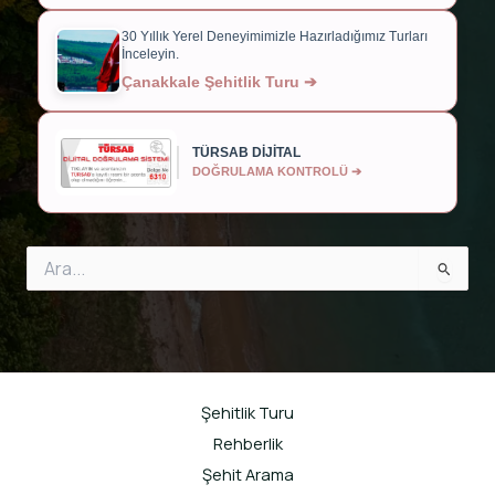
30 Yıllık Yerel Deneyimimizle Hazırladığımız Turları
İnceleyin.
Çanakkale Şehitlik Turu ➔
TÜRSAB DİJİTAL
DOĞRULAMA KONTROLÜ ➔
Search
for:
Şehitlik Turu
Rehberlik
Şehit Arama