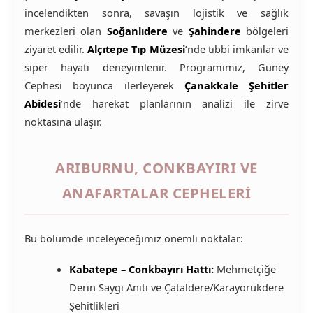
incelendikten sonra, savaşın lojistik ve sağlık
merkezleri olan
Soğanlıdere
ve
Şahindere
bölgeleri
ziyaret edilir.
Alçıtepe Tıp Müzesi
’nde tıbbi imkanlar ve
siper hayatı deneyimlenir. Programımız, Güney
Cephesi boyunca ilerleyerek
Çanakkale Şehitler
Abidesi
’nde harekat planlarının analizi ile zirve
noktasına ulaşır.
ARIBURNU, CONKBAYIRI VE
ANAFARTALAR CEPHELERI
Bu bölümde inceleyeceğimiz önemli noktalar:
Kabatepe – Conkbayırı Hattı:
Mehmetçiğe
Derin Saygı Anıtı ve Çataldere/Karayörükdere
Şehitlikleri