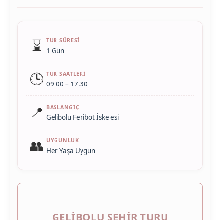
⌛
TUR SÜRESI
1 Gün
🕒
TUR SAATLERI
09:00 – 17:30
📍
BAŞLANGIÇ
Gelibolu Feribot İskelesi
👥
UYGUNLUK
Her Yaşa Uygun
GELIBOLU ŞEHIR TURU