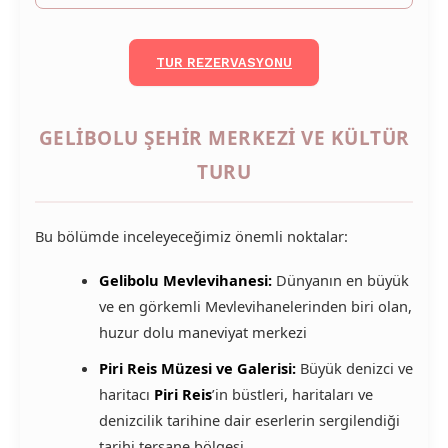
TUR REZERVASYONU
GELIBOLU ŞEHIR MERKEZI VE KÜLTÜR
TURU
Bu bölümde inceleyeceğimiz önemli noktalar:
Gelibolu Mevlevihanesi:
Dünyanın en büyük
ve en görkemli Mevlevihanelerinden biri olan,
huzur dolu maneviyat merkezi
Piri Reis Müzesi ve Galerisi:
Büyük denizci ve
haritacı
Piri Reis
’in büstleri, haritaları ve
denizcilik tarihine dair eserlerin sergilendiği
tarihi tersane bölgesi