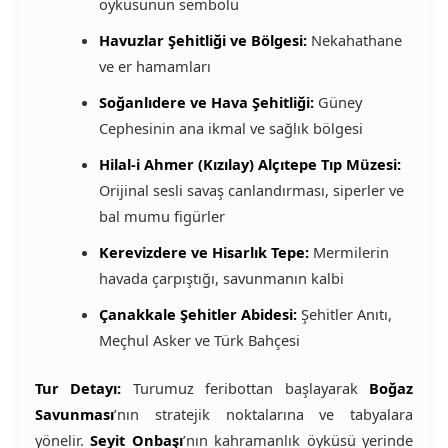
öyküsünün sembolü
Havuzlar Şehitliği ve Bölgesi:
Nekahathane
ve er hamamları
Soğanlıdere ve Hava Şehitliği:
Güney
Cephesinin ana ikmal ve sağlık bölgesi
Hilal-i Ahmer (Kızılay) Alçıtepe Tıp Müzesi:
Orijinal sesli savaş canlandırması, siperler ve
bal mumu figürler
Kerevizdere ve Hisarlık Tepe:
Mermilerin
havada çarpıştığı, savunmanın kalbi
Çanakkale Şehitler Abidesi:
Şehitler Anıtı,
Meçhul Asker ve Türk Bahçesi
Tur Detayı:
Turumuz feribottan başlayarak
Boğaz
Savunması
’nın stratejik noktalarına ve tabyalara
yönelir.
Seyit Onbaşı
’nın kahramanlık öyküsü yerinde