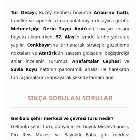
Tur Detayı:
Kuzey Cephesi boyunca
Arıburnu hattı
,
tüneller ve siperler uzman anlatımıyla detaylıca gezilir.
Mehmetçiğe Derin Saygı Anıtı
’nda savaşın insani
boyutu aktarılırken,
57. Alay
’ın izinde tarihe yolculuk
yapılır.
Conkbayırı
’na tırmanarak stratejik gözetleme
noktaları ve
Atatürk
’ün savaşın gidişatını değiştirdiği
anlar incelenir. Turumuz,
Anafartalar Cephesi
ve
Suvla Koyu
hattının panoramik analizi ile harekatın
tüm aşamalarını kapsayacak şekilde tamamlanır.
SIKÇA SORULAN SORULAR
Gelibolu şehir merkezi ve çevresi turu nedir?
Gelibolu şehir turu; dünyanın en büyük Mevlevihanesi,
Piri Reis Müzesi ve Bayraklı Baba gibi merkez