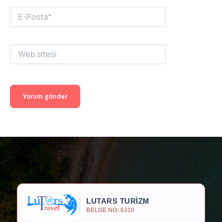
E-
Posta*
Web
sitesi
LUTARS TURİZM
BELGE NO: 6310