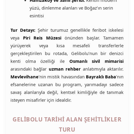
yüzü, dinlenme alanları ve Boğaz’ın serin
esintisi
Tur Detayı:
Şehir turumuz genellikle feribot iskelesi
veya
Piri Reis Müzesi
önünden başlar. Tamamen
yürüyerek veya kısa mesafeli transferlerle
gerçekleştirilen bu rotada, Gelibolu’nun bir denizci
kenti olma özelliği ile
Osmanlı sivil mimarisi
arasındaki bağlar
uzman rehber
anlatımıyla aktarılır.
Mevlevihane
’nin mistik havasından
Bayraklı Baba
’nın
efsanelerine uzanan bu program, yarımadayı sadece
savaş alanlarıyla değil, kentsel kimliğiyle de tanımak
isteyen misafirler için idealdir.
GELIBOLU TARIHI ALAN ŞEHITLIKLER
TURU