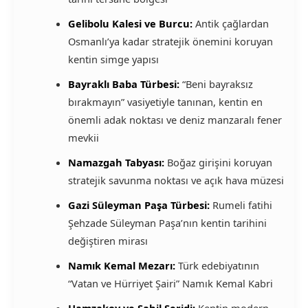
Gelibolu Kalesi ve Burcu:
Antik çağlardan
Osmanlı’ya kadar stratejik önemini koruyan
kentin simge yapısı
Bayraklı Baba Türbesi:
“Beni bayraksız
bırakmayın” vasiyetiyle tanınan, kentin en
önemli adak noktası ve deniz manzaralı fener
mevkii
Namazgah Tabyası:
Boğaz girişini koruyan
stratejik savunma noktası ve açık hava müzesi
Gazi Süleyman Paşa Türbesi:
Rumeli fatihi
Şehzade Süleyman Paşa’nın kentin tarihini
değiştiren mirası
Namık Kemal Mezarı:
Türk edebiyatının
“Vatan ve Hürriyet Şairi” Namık Kemal Kabri
Hamzakoy ve Sahil Şeridi:
Kentin modern