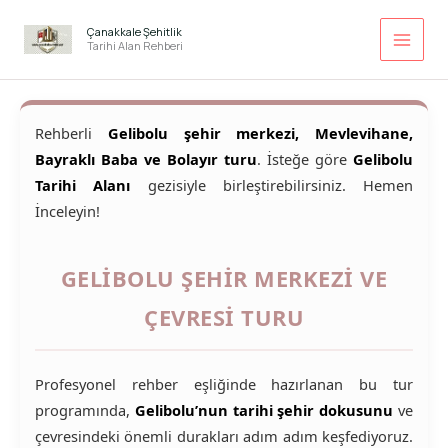
İçeriğe
atla
Çanakkale Şehitlik
Tarihi Alan Rehberi
Rehberli
Gelibolu şehir merkezi, Mevlevihane,
Bayraklı Baba ve Bolayır turu
. İsteğe göre
Gelibolu
Tarihi Alanı
gezisiyle birleştirebilirsiniz. Hemen
İnceleyin!
GELIBOLU ŞEHIR MERKEZI VE
ÇEVRESI TURU
Profesyonel rehber eşliğinde hazırlanan bu tur
programında,
Gelibolu’nun tarihi şehir dokusunu
ve
çevresindeki önemli durakları adım adım keşfediyoruz.