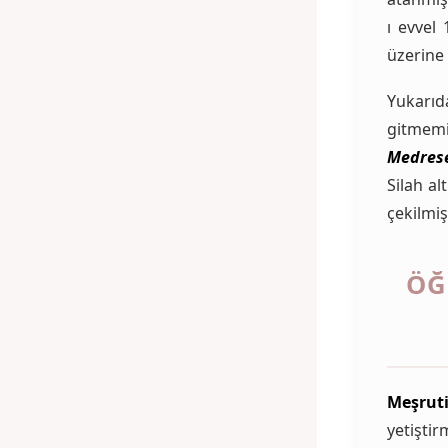
ı evvel
üzerine 
Yukarıd
gitmemi
Medres
Silah al
çekilmişt
ÖĞ
Meşruti
yetişti