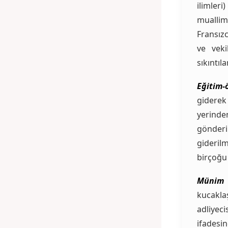
ilimler
muallim
Fransızc
ve veki
sıkıntıl
Eğitim-
giderek 
yerind
gönderi
giderilm
birçoğ
Münim 
kucakl
adliyeci
ifades