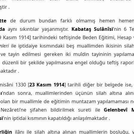
tir .
tte
de durum bundan farklı olmamış hemen hemen
da
aynı sıkıntılar yaşanmıştır.
Kabataş Sulânîsi
’nin 6 Te
9 Kasım 1914] tarihindeki teftişinde Beden Eğitimi, Hesap 
leri
ile iptidaiye kısmındaki beş muallimden ikisinin silah
ve tayin edilmesi gereken iki muîdin tayininin yapılam
n düzenli bir şekilde yapılmasına engel olduğu teftiş rapor
aktadır .
nisâni 1330 [
23 Kasım 1914
] tarihli diğer bir belgede ise
ı
’ndan sonra, muallimlerinden üçünün silah altına alı
olan bir muallimle de eğitimin muntazam yapılamaması n
Nezâreti’ne şifahen bildirilmek sureti ile
Gelenbevî M
si
’nin iptidai kısmının kapatıldığı anlaşılmaktadır .
rliğin
ilânı ile silah altına alınan muallimlerin boşluğu, v