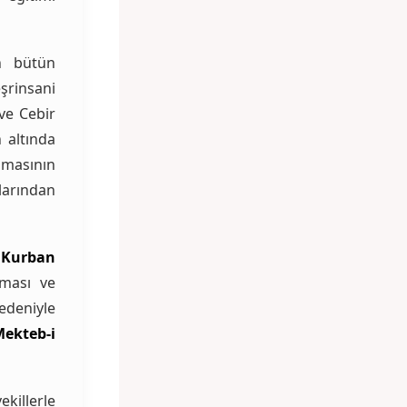
 bütün
şrinsani
ve Cebir
 altında
amasının
larından
,
Kurban
nması ve
edeniyle
ekteb-i
ekillerle