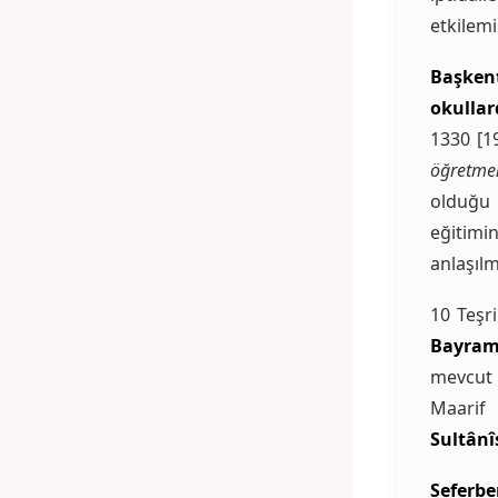
etkilemiş
Başken
okullar
1330 [1
öğretmen
olduğu 
eğitimi
anlaşılm
10 Teşri
Bayram
mevcut 
Maarif 
Sultânî
Seferbe