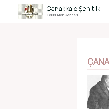
İçeriğe
Çanakkale Şehitlik
atla
Tarihi Alan Rehberi
ÇANA