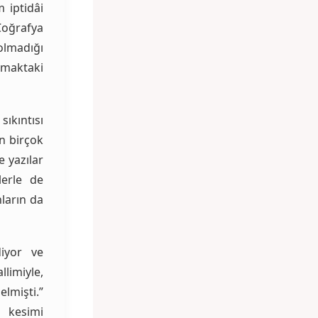
m iptidâi
oğrafya
 olmadığı
lmaktaki
ıkıntısı
n birçok
e yazılar
lerle de
nların da
diyor ve
imiyle,
elmişti.”
 kesimi