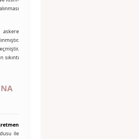
alınması
askere
nmıştır.
eçmiştir.
n sıkıntı
INA
ğretmen
dusu ile