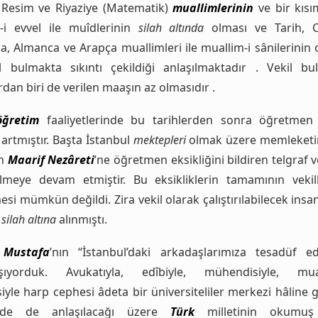
i) Resim ve Riyaziye (Matematik)
muallimlerinin
ve bir kısı
-i evvel ile muîdlerinin
silah altında
olması ve Tarih, C
a, Almanca ve Arapça muallimleri ile muallim-i sânilerinin
l bulmakta sıkıntı çekildiği anlaşılmaktadır . Vekil bu
ardan biri de verilen maaşın az olmasıdır .
öğretim
faaliyetlerinde bu tarihlerden sonra öğretmen s
artmıştır. Başta İstanbul
mektepleri
olmak üzere memleketi
en
Maarif Nezâreti
’ne öğretmen eksikliğini bildiren telgraf v
lmeye devam etmiştir. Bu eksikliklerin tamamının vekil
esi mümkün değildi. Zira vekil olarak çalıştırılabilecek insa
u
silah altına
alınmıştı.
Mustafa
’nın “İstanbul’daki arkadaşlarımıza tesadüf e
aşıyorduk. Avukatıyla, edîbiyle, mühendisiyle, muall
siyle harp cephesi âdeta bir üniversiteliler merkezi hâline g
inde de anlaşılacağı üzere
Türk
milletinin okumuş