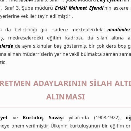
 1. Sınıf 3. Şube müdürü
Erikli Mehmet Efendi
’nin askere 
yerlerine vekiller tayin edilmiştir .
a da belirtildiği gibi sadece mekteplerdeki
mualimler
ş, medreselerdeki eğitim kadrosu da silah altına alı
elerde
de aynı sıkıntılar baş göstermiş, bir çok ders boş g
tına alınan müderrislerin yerine vekil bulmakta zaman zama
ir.
RETMEN ADAYLARININ SILAH ALT
ALINMASI
yet
ve
Kurtuluş Savaşı
yıllarında (1908-1922),
ö
rmeye önem verilmiştir. Ülkenin kurtuluşunun bir eğitim or