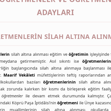
ADAYLARI
ETMENLERIN SILAH ALTINA ALIN
lerin
silah altına alınması eğitim ve
öğretimin
işleyişinde 
 meydana getirmemiştir. Asıl sıkıntı ise
öğretmenleri
rliğin başlangıcında silah altına alınmaya başlanması il
r.
Maarif Vekâleti
müfettişlerinin teftiş raporlarından anl
ilkokullardan bazıları
öğretmenlerinin
silah altına alın
k zorunda kalırken bir kısmı da birleşerek eğitim faaliy
t
öğretmenler
ile devam etmek durumunda kalmıştır. Ç
’ndaki Köprü Paşa İptidâisi’nin
öğretmeni
ile Ünye kazasınd
lerin muallimlerinin silah altına alınması, okullarda