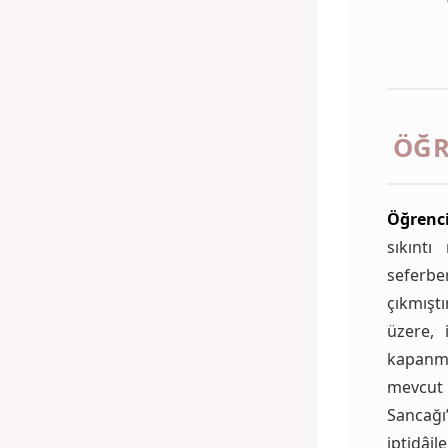
ÖĞR
Öğrenci
sıkıntı
seferbe
çıkmıştı
üzere, 
kapanma
mevcu
Sancağı
iptidâi