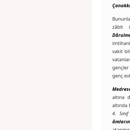
Çanakk
Bununl
zâbit 
Dârulmu
imtihan
vakit b
vatanla
gençle
genç evl
Medrese
altına 
altında 
4. Sını
âmları
atanmışt