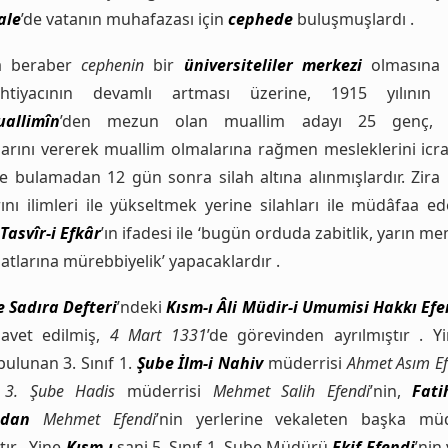
ale
’de vatanın muhafazası için
cephede
buluşmuşlardı .
a beraber
cephenin
bir
üniversiteliler merkezi
olmasına
ihtiyacının devamlı artması üzerine, 1915 yılının 
allimîn
’den mezun olan muallim adayı 25 genç
larını vererek muallim olmalarına rağmen mesleklerini icr
ile bulamadan 12 gün sonra silah altına alınmışlardır. Zira
rını ilimleri ile yükseltmek yerine silahları ile müdâfaa e
r
Tasvîr-i Efkâr
’ın ifadesi ile ‘bugün orduda zabitlik, yarın m
atlarına mürebbiyelik’ yapacaklardır .
 Sadıra Defteri
’ndeki
Kısm-ı Âli Müdir-i Umumisi Hakkı Efe
davet edilmiş,
4 Mart 1331
’de görevinden ayrılmıştır . Yi
bulunan 3. Sınıf 1.
Şube İlm-i Nahiv
müderrisi
Ahmet Asım Ef
f 3. Şube Hadis
müderrisi
Mehmet Salih Efendi
’nin,
Fati
ndan
Mehmet Efendi
’nin yerlerine vekaleten başka müd
ır . Yine
Kısm-ı
sani 5. Sınıf 1. Şube Müdürü
Ekif Efendi
’nin