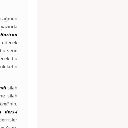
 rağmen
yazında
,
Haziran
a edecek
 bu sene
decek bu
emleketin
ndi
silah
ne silah
endi
’nin,
h ders-i
errisler
 ve Kısm-