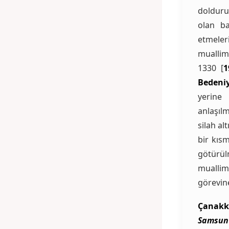
dolduru
olan ba
etmeler
muallim
1330 [
1
Bedeni
yerine
anlaşıl
silah al
bir kıs
götürü
muallimi
görevin
Çanakk
Samsun 