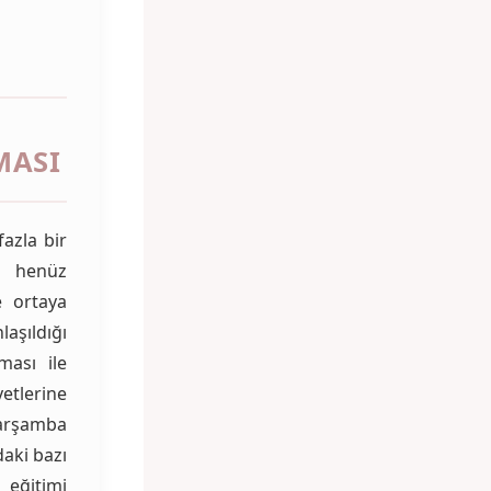
MASI
fazla bir
n
henüz
e ortaya
aşıldığı
ması ile
etlerine
arşamba
aki bazı
 eğitimi