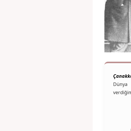
Çanakka
Dünya 
verdiği