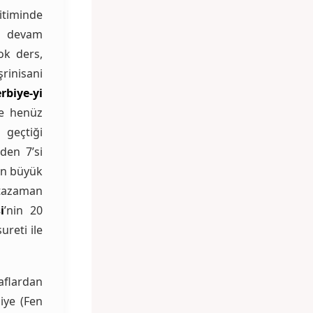
ğitiminde
ne devam
ok ders,
rinisani
erbiye-yi
ve henüz
geçtiği
den 7’si
in büyük
ntazaman
i
’nin 20
ureti ile
aflardan
iiye (Fen