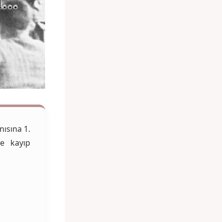
ısına 1.
e kayıp
N