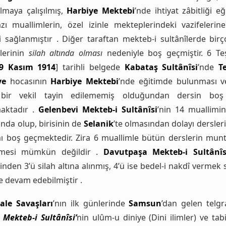
lmaya çalışılmış,
Harbiye Mektebi
’nde ihtiyat zâbitliği e
zı muallimlerin, özel izinle mekteplerindeki vazifeleri
i sağlanmıştır . Diğer taraftan mekteb-i sultânîlerde birç
lerinin
silah altında olması
nedeniyle boş geçmiştir. 6 Teş
9 Kasım 1914
] tarihli belgede
Kabataş Sultânîsi
’nde
T
ye
hocasının
Harbiye Mektebi
’nde eğitimde bulunması 
 bir vekil tayin edilememiş olduğundan dersin boş 
maktadır .
Gelenbevi Mekteb-i Sultânîsi
’nin 14 muallimin
tında olup, birisinin de
Selanik
’te olmasından dolayı dersler
mı boş geçmektedir. Zira 6 muallimle bütün derslerin mu
lmesi mümkün değildir .
Davutpaşa Mekteb-i Sultânîs
nden 3’ü silah altına alınmış, 4’ü ise bedel-i nakdî vermek s
e devam edebilmiştir .
ale Savaşları
’nın ilk günlerinde
Samsun
’dan gelen telgr
Mekteb-i Sultânîsi’
nin ulûm-u diniye (Dini ilimler) ve tab