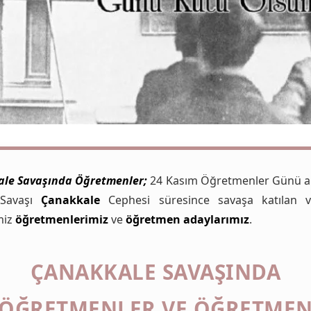
le Savaşında Öğretmenler;
24 Kasım Öğretmenler Günü an
Savaşı
Çanakkale
Cephesi süresince savaşa katılan v
miz
öğretmenlerimiz
ve
öğretmen
adaylarımız
.
ÇANAKKALE SAVAŞINDA
ÖĞRETMENLER VE ÖĞRETME