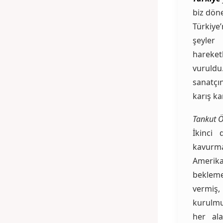
biz döne
Türkiye’
şeyler
hareke
vuruldu
sanatçı
karış k
Tankut Ö
İkinci 
kavurma
Amerika
bekleme
vermiş
kurulmu
her al