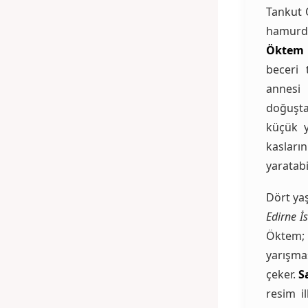
Tankut 
hamurda
Öktem
beceri 
annesi 
doğuşta
küçük y
kaslar
yaratabi
Dört ya
Edirne İs
Öktem; 
yarışmas
çeker.
S
resim i