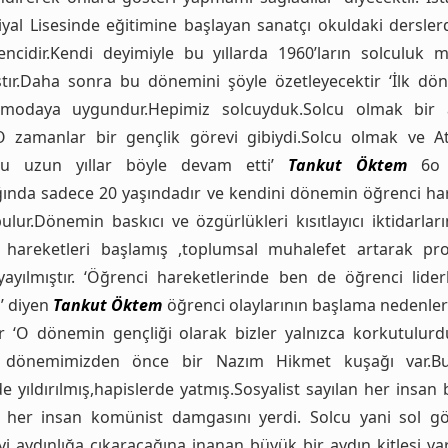
iyal Lisesinde eğitimine başlayan sanatçı okuldaki dersler
encidir.Kendi deyimiyle bu yıllarda 1960’ların solculuk 
ştır.Daha sonra bu dönemini şöyle özetleyecektir ‘İlk d
modaya uygundur.Hepimiz solcuyduk.Solcu olmak bir ay
.O zamanlar bir gençlik görevi gibiydi.Solcu olmak ve A
Bu uzun yıllar böyle devam etti’
Tankut Öktem
6o o
ğında sadece 20 yaşındadır ve kendini dönemin öğrenci har
ulur.Dönemin baskıcı ve özgürlükleri kısıtlayıcı iktidarlar
 hareketleri başlamış ,toplumsal muhalefet artarak pro
yayılmıştır. ‘Öğrenci hareketlerinde ben de öğrenci lider
’ diyen
Tankut Öktem
öğrenci olaylarının başlama nedenleri
or ‘O dönemin gençliği olarak bizler yalnızca korkutulurd
k dönemimizden önce bir Nazım Hikmet kuşağı var.B
e yıldırılmış,hapislerde yatmış.Sosyalist sayılan her insan 
 her insan komünist damgasını yerdi. Solcu yani sol gö
’yi aydınlığa çıkaracağına inanan büyük bir aydın kitlesi var