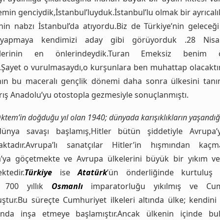
min genciydik,İstanbul’luyduk.İstanbul’lu olmak bir ayrıcalı
nin nabzı İstanbul’da atıyordu.Biz de Türkiye’nin geleceği
 yapmaya kendimizi aday gibi görüyorduk .28 Nis
tlerinin en önlerindeydik.Turan Emeksiz benim
.Şayet o vurulmasaydı,o kurşunlara ben muhattap olacaktı
nın bu maceralı gençlik dönemi daha sonra ülkesini tanı
arış Anadolu’yu otostopla gezmesiyle sonuçlanmıştı.
ktem’in doğduğu yıl olan 1940; dünyada karışıklıkların yaşandığı 
dünya savaşı başlamış,Hitler bütün şiddetiyle Avrupa’
ktadır.Avrupa’lı sanatçılar Hitler’in hışmından kaç
’ya göçetmekte ve Avrupa ülkelerini büyük bir yıkım ve
ktedir.
Türkiye
ise
Atatürk
’ün önderliğinde kurtuluş 
, 700 yıllık
Osmanlı
imparatorluğu yıkılmış ve Cum
ştur.Bu süreçte Cumhuriyet ilkeleri altında ülke; kendini
anda inşa etmeye başlamıştır.Ancak ülkenin içinde bu