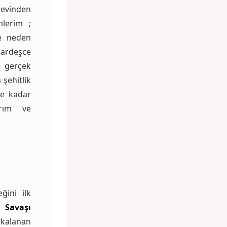
revinden
mlerim ;
e neden
kardeşce
e gerçek
şehitlik
e kadar
arım ve
eğini ilk
 Savaşı
akalanan