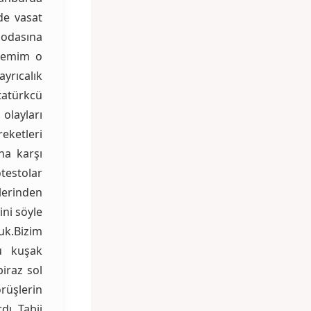
de vasat
modasına
önemim o
rıcalık
tatürkcü
layları
eketleri
ına karşı
testolar
lerinden
ni söyle
uk.Bizim
u kuşak
biraz sol
rüşlerin
dı .Tabii