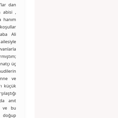
’lar dan
n abisi ,
ha hanım
koşullar
aba Ali
ilesiyle
vanlarla
rmıştım;
natçı üç
udilerin
Anne ve
rı küçük
ılaştığı
nda anıt
ak ve bu
n doğup