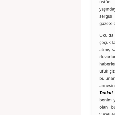
üstün 
yaşında
sergisi
gazetele
Okulda 
çoçuk la
atmış sa
duvarla
haberle
ufuk çiz
buluna
annesin
Tankut
benim y
olan b
yürekle