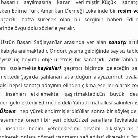
başarılı sayılmasına karar verilmiştir’.Küçük sanat
yken Edirne Türk Amerikan Derneği Lokalinde bir
resim v
 açar.Bir hafta sürecek olan bu serginin haberi Edir
rinde övgü dolu sözlerle yer alır.
Üstün Başarı Sağlayan’lar arasında yer alan
sanatçı
art
kabıyla anılmaktadır. Ondört yaşına geldiğinde sayısız tab
yısız üç boyutlu obje üretmiş bir sanatçıdır artık.Tablola
rını süslemekte,
heykelleri
şaşırtıcı biçimde geleceğin san
mektedir.Çayırda şahlanan atlar,düğün alayı,zümrüt ovalar
gisi hepsi sanatçı adayının elinden çıkma eserler olarak ç
n insanları etkilemekte ,şaşırtmaktadır.En büyük des
den gelmektedir.Edirne’ne deki Yahudi mahallesi sakinleri i
 Öktem
’i hep yüreklendirmişlerdir.Yıllar sonra bir söyleşide
aşamında önemli bir yeri oldu.Güzel sanatlara fevkalad
u insanlar benim yeteneklerimi devamlı alkışlayarak 
ndirerek onlara gösteri yapmamı sağladılar’ diyecektir. İst