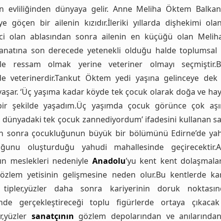
n evliliğinden dünyaya gelir. Anne Meliha Öktem Balkan
ye göçen bir ailenin kızıdır.İleriki yıllarda dişhekimi ola
nici olan ablasından sonra ailenin en küçüğü olan Meli
anatına son derecede yetenekli olduğu halde toplumsal 
yle ressam olmak yerine veteriner olmayı seçmiştir.B
e veterinerdir.Tankut Öktem yedi yaşına gelinceye dek a
aşar. ‘Üç yaşıma kadar köyde tek çocuk olarak doğa ve hay
ir şekilde yaşadım.Üç yaşımda çocuk görünce çok aşı
 dünyadaki tek çocuk zannediyordum’ ifadesini kullanan sa
n sonra çocukluğunun büyük bir bölümünü Edirne’de yah
uğunu oluşturduğu yahudi mahallesinde geçirecektir.
ın meslekleri nedeniyle
Anadolu
’yu kent kent dolaşmala
özlem yetisinin gelişmesine neden olur.Bu kentlerde karş
 tipler,yüzler daha sonra kariyerinin doruk noktası
inde gerçekleştireceği toplu figürlerde ortaya çıkac
r,yüzler
sanatçının
gözlem depolarından ve anılarında