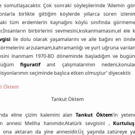
de somutlaşacaktır. Çok sonraki söyleşilerinde ‘Ailemin gö
onlarla birlikte gittiğim köylerde yıllarca süren izleni
daki tüm erdemlerin kaynağını köylü sınıfında görmem
r.İnsanların birbirlerini sevmesini,kıskanmamasını,el ele 
vgisi
ile dolu olarak yaşamalarını ve aile bağını en önd
görmelerini arzulamam,kahramanlığı ve yurt uğruna varılan 
esini inanmam 1970-8O döneminde başladığım ve bugün
rdüğüm
figuratif
anıt çalışmalarımın nedeni,konul
syonlarımın seçiminde başlıca etken olmuştur’ diyecektir.
Tankut Öktem
ında eline çizim kalemini alan
Tankut Öktem
’in yeten
n annesi Meliha hanımdır.Atatürk sevgisini ,
Kurtuluş
nı ona aktaran da yine annesidir.Üç yaşında zatüreye y