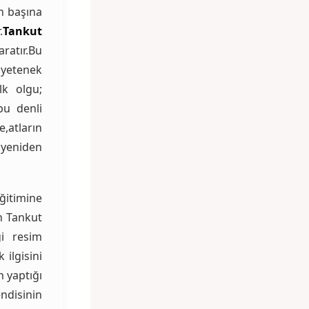
n başına
.
Tankut
ratır.Bu
 yetenek
lk olgu;
bu denli
,atların
yeniden
ğitimine
an Tankut
ği resim
 ilgisini
in yaptığı
ndisinin