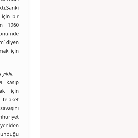
ktı.Sanki
 için bir
an 1960
 önümde
m’ diyen
mak için
yıldır.
yı kasıp
mak için
 felaket
savaşını
huriyet
 yeniden
lunduğu