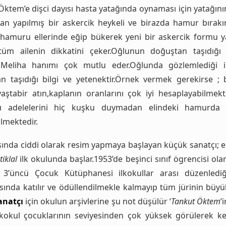
Öktem’e dişci dayısı hasta yatağında oynaması için yatağını
n yapılmış bir askercik heykeli ve birazda hamur bırakır
hamuru ellerinde eğip bükerek yeni bir askercik formu ya
tüm ailenin dikkatini çeker.Oğlunun doğuştan taşıdığı
Meliha hanımı çok mutlu eder.Oğlunda gözlemlediği i
n taşıdığı bilgi ve yetenektir.Örnek vermek gerekirse ; 
aştabir atın,kaplanın oranlarını çok iyi hesaplayabilmekte
ını adelelerini hiç kuşku duymadan elindeki hamurda 
lmektedir.
şında ciddi olarak resim yapmaya başlayan küçük sanatçı; e
tiklal
ilk okulunda başlar.1953’de beşinci sınıf ögrencisi ol
3’üncü Çocuk Kütüphanesi ilkokullar arası düzenledi
ında katılır ve ödüllendilmekle kalmayıp tüm jürinin büyük
anatçı
için okulun arşivlerine şu not düşülür ‘
Tankut Öktem
’
lkokul çocuklarının seviyesinden çok yüksek görülerek ke