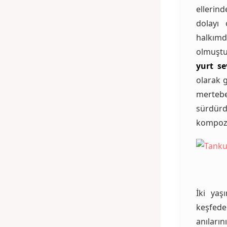
ellerin
dolayı 
halkım
olmuştu
yurt se
olarak 
merteb
sürdü
kompozi
İki yaş
keşfede
anıları