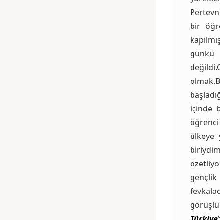
Pertevn
bir öğr
kapılmı
günkü 
değildi
olmak.
başladı
içinde b
öğrenci
ülkeye 
biriydim
özetliy
gençli
fevkalad
görüşlü
Türkiye