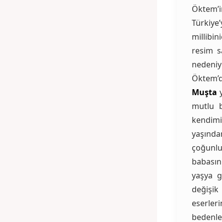
Öktem’i
Türkiye’
millibi
resim s
nedeni
Öktem’d
Muşta
y
mutlu b
kendimi
yaşında
çoğunl
babasın
yaşya g
değişik
eserler
bedenle