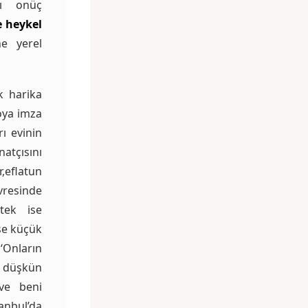
çı onüç
e heykel
ne yerel
ık harika
loya imza
rı evinin
atçısını
,eflatun
evresinde
tek ise
se küçük
 ‘Onların
e düşkün
ve beni
anbul’da