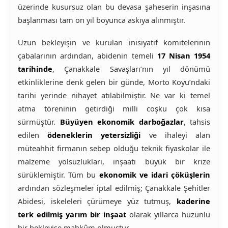
üzerinde kusursuz olan bu devasa şaheserin inşasına
başlanması tam on yıl boyunca askıya alınmıştır.
Uzun bekleyişin ve kurulan inisiyatif komitelerinin
çabalarının ardından, abidenin temeli
17 Nisan 1954
tarihinde
, Çanakkale Savaşları’nın yıl dönümü
etkinliklerine denk gelen bir günde, Morto Koyu’ndaki
tarihi yerinde nihayet atılabilmiştir. Ne var ki temel
atma töreninin getirdiği milli coşku çok kısa
sürmüştür.
Büyüyen ekonomik darboğazlar
, tahsis
edilen
ödeneklerin yetersizliği
ve ihaleyi alan
müteahhit firmanın sebep olduğu teknik fiyaskolar ile
malzeme yolsuzlukları, inşaatı büyük bir krize
sürüklemiştir. Tüm bu
ekonomik ve idari çöküşlerin
ardından sözleşmeler iptal edilmiş; Çanakkale Şehitler
Abidesi, iskeleleri çürümeye yüz tutmuş,
kaderine
terk edilmiş yarım bir inşaat
olarak yıllarca hüzünlü
bir bekleyişe mahkûm olmuştur.