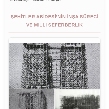
ŞEHITLER ABIDESI’NIN İNŞA SÜRECI
VE MILLI SEFERBERLIK