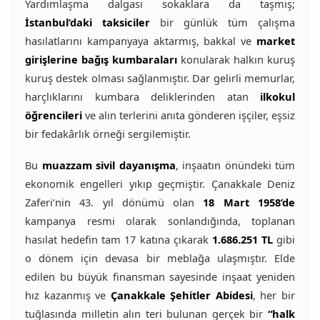
Yardımlaşma dalgası sokaklara da taşmış;
İstanbul’daki taksiciler
bir günlük tüm çalışma
hasılatlarını kampanyaya aktarmış, bakkal ve
market
girişlerine bağış kumbaraları
konularak halkın kuruş
kuruş destek olması sağlanmıştır. Dar gelirli memurlar,
harçlıklarını kumbara deliklerinden atan
ilkokul
öğrencileri
ve alın terlerini anıta gönderen işçiler, eşsiz
bir fedakârlık örneği sergilemiştir.
Bu
muazzam sivil dayanışma
, inşaatın önündeki tüm
ekonomik engelleri yıkıp geçmiştir. Çanakkale Deniz
Zaferi’nin 43. yıl dönümü olan
18 Mart 1958’de
kampanya resmi olarak sonlandığında, toplanan
hasılat hedefin tam 17 katına çıkarak
1.686.251 TL
gibi
o dönem için devasa bir meblağa ulaşmıştır. Elde
edilen bu büyük finansman sayesinde inşaat yeniden
hız kazanmış ve
Çanakkale Şehitler Abidesi
, her bir
tuğlasında milletin alın teri bulunan gerçek bir
“halk