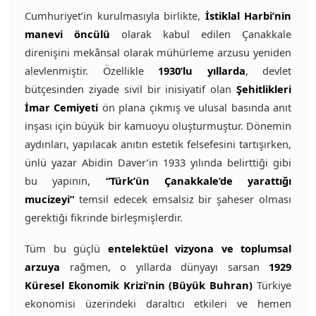
Cumhuriyet’in kurulmasıyla birlikte,
İstiklal Harbi’nin
manevi öncülü
olarak kabul edilen Çanakkale
direnişini mekânsal olarak mühürleme arzusu yeniden
alevlenmiştir. Özellikle
1930’lu yıllarda
, devlet
bütçesinden ziyade sivil bir inisiyatif olan
Şehitlikleri
İmar Cemiyeti
ön plana çıkmış ve ulusal basında anıt
inşası için büyük bir kamuoyu oluşturmuştur. Dönemin
aydınları, yapılacak anıtın estetik felsefesini tartışırken,
ünlü yazar Abidin Daver’in 1933 yılında belirttiği gibi
bu yapının,
“Türk’ün Çanakkale’de yarattığı
mucizeyi”
temsil edecek emsalsiz bir şaheser olması
gerektiği fikrinde birleşmişlerdir.
Tüm bu güçlü
entelektüel vizyona ve toplumsal
arzuya
rağmen, o yıllarda dünyayı sarsan
1929
Küresel Ekonomik Krizi’nin (Büyük Buhran)
Türkiye
ekonomisi üzerindeki daraltıcı etkileri ve hemen