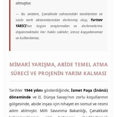
olmuştur.
— Bu anlatım, Çanakkale sahasındaki tanıklardan ve
sözlü tarih aktarımlarından derlenmiş olup,
Yurtsev
YARICI
’nın özgün araştırmaları ve derlemelerine
dayanmaktadır. Her hakkı saklıdır; izinsiz kopyalanamaz
ve kullanılamaz.
MIMARI YARIŞMA, ABIDE TEMEL ATMA
SÜRECI VE PROJENIN YARIM KALMASI
Tarihler
1944 yılını
gösterdiğinde,
İsmet Paşa (İnönü)
döneminde
ve II. Dünya Savaşı’nın zorlu koşullarının
gölgesinde, abide inşası için nihayet en somut ve resmi
adım atılmıştır. Milli Savunma Bakanlığı, Çanakkale