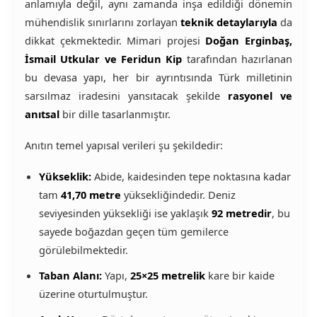
anlamıyla değil, aynı zamanda inşa edildiği dönemin
mühendislik sınırlarını zorlayan
teknik detaylarıyla
da
dikkat çekmektedir. Mimari projesi
Doğan Erginbaş,
İsmail Utkular ve Feridun Kip
tarafından hazırlanan
bu devasa yapı, her bir ayrıntısında Türk milletinin
sarsılmaz iradesini yansıtacak şekilde
rasyonel ve
anıtsal
bir dille tasarlanmıştır.
Anıtın temel yapısal verileri şu şekildedir:
Yükseklik:
Abide, kaidesinden tepe noktasına kadar
tam
41,70 metre
yüksekliğindedir. Deniz
seviyesinden yüksekliği ise yaklaşık
92 metredir
, bu
sayede boğazdan geçen tüm gemilerce
görülebilmektedir.
Taban Alanı:
Yapı,
25×25 metrelik
kare bir kaide
üzerine oturtulmuştur.