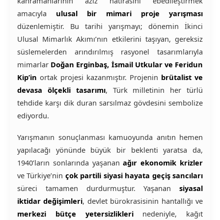
kahramanlarının aziz hatırasını ebedileştirmek
amacıyla
ulusal bir mimari proje yarışması
düzenlemiştir. Bu tarihi yarışmayı; dönemin İkinci
Ulusal Mimarlık Akımı’nın etkilerini taşıyan, gereksiz
süslemelerden arındırılmış rasyonel tasarımlarıyla
mimarlar
Doğan Erginbaş, İsmail Utkular ve Feridun
Kip’in
ortak projesi kazanmıştır. Projenin
brütalist ve
devasa ölçekli tasarımı
, Türk milletinin her türlü
tehdide karşı dik duran sarsılmaz gövdesini sembolize
ediyordu.
Yarışmanın sonuçlanması kamuoyunda anıtın hemen
yapılacağı yönünde büyük bir beklenti yaratsa da,
1940’ların sonlarında yaşanan
ağır ekonomik krizler
ve Türkiye’nin
çok partili siyasi hayata geçiş sancıları
süreci tamamen durdurmuştur. Yaşanan
siyasal
iktidar değişimleri
, devlet bürokrasisinin hantallığı ve
merkezi bütçe yetersizlikleri
nedeniyle, kağıt