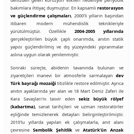
denizden gelen korozyon etkileri nedeniyle periyodik
bakımlara ihtiyaç duymuştur. En kapsamlı
restorasyon
ve güçlendirme çalışmaları
, 2000’li yılların başından
itibaren modern mühendislik teknikleriyle
yürütülmüştür. Özellikle
2004-2005 yıllarında
gerçekleştirilen büyük çaplı onarımda, anıtın statik
yapısı güçlendirilmiş ve dış yüzeyindeki yıpranmalar
aslına uygun olarak yenilenmiştir.
Sonraki süreçte, abidenin tavanında bulunan ve
ziyaretçileri manevi bir atmosferle sarmalayan
dev
Türk bayrağı mozaiği
titizlikle restore edilmiştir. Ayrıca
anıtın ayaklarında yer alan ve 18 Mart Deniz Zaferi ile
Kara Savaşları’nı tasvir eden
sekiz büyük rölyef
(kabartma)
, sanat tarihçileri ve uzman restoratörler
eşliğinde temizlenerek detayları belirginleştirilmiştir.
2010’lu yıllarda yapılan ek çalışmalarla, anıt alanı
çevresine
Sembolik Şehitlik
ve
Atatürk’ün Anzak