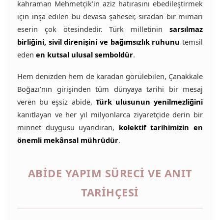
kahraman Mehmetçik’in aziz hatırasını ebedileştirmek
için inşa edilen bu devasa şaheser, sıradan bir mimari
eserin çok ötesindedir. Türk milletinin
sarsılmaz
birliğini, sivil direnişini ve bağımsızlık ruhunu
temsil
eden
en kutsal ulusal semboldür
.
Hem denizden hem de karadan görülebilen, Çanakkale
Boğazı’nın girişinden tüm dünyaya tarihi bir mesaj
veren bu eşsiz abide,
Türk ulusunun yenilmezliğini
kanıtlayan ve her yıl milyonlarca ziyaretçide derin bir
minnet duygusu uyandıran,
kolektif tarihimizin en
önemli mekânsal mührüdür
.
ABIDE YAPIM SÜRECI VE ANIT
TARIHÇESI