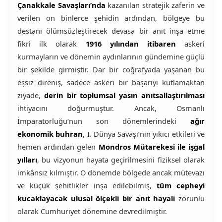
Çanakkale Savaşları’nda
kazanılan stratejik zaferin ve
verilen on binlerce şehidin ardından, bölgeye bu
destanı ölümsüzleştirecek devasa bir anıt inşa etme
fikri ilk olarak
1916 yılından itibaren
askeri
kurmayların ve dönemin aydınlarının gündemine güçlü
bir şekilde girmiştir. Dar bir coğrafyada yaşanan bu
eşsiz direniş, sadece askeri bir başarıyı kutlamaktan
ziyade,
derin bir toplumsal yasın anıtsallaştırılması
ihtiyacını doğurmuştur. Ancak, Osmanlı
İmparatorluğu’nun son dönemlerindeki
ağır
ekonomik buhran
, I. Dünya Savaşı’nın yıkıcı etkileri ve
hemen ardından gelen
Mondros Mütarekesi ile işgal
yılları
, bu vizyonun hayata geçirilmesini fiziksel olarak
imkânsız kılmıştır. O dönemde bölgede ancak mütevazı
ve küçük şehitlikler inşa edilebilmiş,
tüm cepheyi
kucaklayacak ulusal ölçekli bir anıt hayali
zorunlu
olarak Cumhuriyet dönemine devredilmiştir.