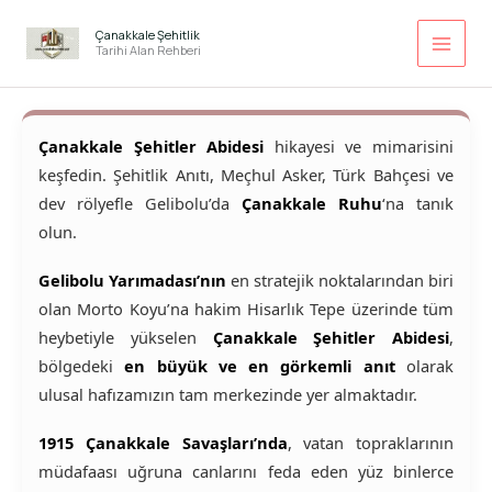
İçeriğe
atla
Çanakkale Şehitlik
Tarihi Alan Rehberi
Çanakkale Şehitler Abidesi
hikayesi ve mimarisini
keşfedin. Şehitlik Anıtı, Meçhul Asker, Türk Bahçesi ve
dev rölyefle Gelibolu’da
Çanakkale Ruhu
‘na tanık
olun.
Gelibolu Yarımadası’nın
en stratejik noktalarından biri
olan Morto Koyu’na hakim Hisarlık Tepe üzerinde tüm
heybetiyle yükselen
Çanakkale Şehitler Abidesi
,
bölgedeki
en büyük ve en görkemli anıt
olarak
ulusal hafızamızın tam merkezinde yer almaktadır.
1915 Çanakkale Savaşları’nda
, vatan topraklarının
müdafaası uğruna canlarını feda eden yüz binlerce