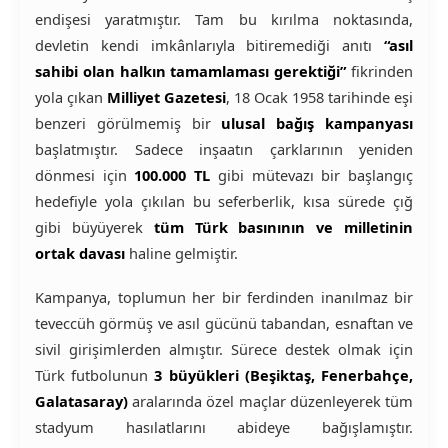
endişesi yaratmıştır. Tam bu kırılma noktasında,
devletin kendi imkânlarıyla bitiremediği anıtı
“asıl
sahibi olan halkın tamamlaması gerektiği”
fikrinden
yola çıkan
Milliyet Gazetesi
, 18 Ocak 1958 tarihinde eşi
benzeri görülmemiş bir
ulusal bağış kampanyası
başlatmıştır. Sadece inşaatın çarklarının yeniden
dönmesi için
100.000 TL
gibi mütevazı bir başlangıç
hedefiyle yola çıkılan bu seferberlik, kısa sürede çığ
gibi büyüyerek
tüm Türk basınının ve milletinin
ortak davası
haline gelmiştir.
Kampanya, toplumun her bir ferdinden inanılmaz bir
teveccüh görmüş ve asıl gücünü tabandan, esnaftan ve
sivil girişimlerden almıştır. Sürece destek olmak için
Türk futbolunun
3 büyükleri (Beşiktaş, Fenerbahçe,
Galatasaray)
aralarında özel maçlar düzenleyerek tüm
stadyum hasılatlarını abideye bağışlamıştır.