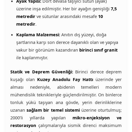
Ayak Yapısı:
Dört devasa taşıyıcı sütun (ayak)
üzerine inşa edilmiştir. Her bir ayağın genişliği
7,5
metredir
ve sütunlar arasındaki mesafe
10
metredir
.
Kaplama Malzemesi:
Anıtın dış yüzeyi, doğa
şartlarına karşı son derece dayanıklı olan ve yapıya
vakur bir görünüm kazandıran
birinci sınıf granit
ile kaplanmıştır.
Statik ve Deprem Güvenliği:
Birinci derece deprem
kuşağı olan
Kuzey Anadolu Fay Hattı
üzerinde yer
alması nedeniyle, abidenin temelleri modern
mühendislik teknikleriyle güçlendirilmiştir. On binlerce
tonluk yükü taşıyan ana gövde, yerin derinliklerine
uzanan
sağlam bir temel sistemi
üzerine oturtulmuş;
2000’li yıllarda yapılan
mikro-enjeksiyon ve
restorasyon
çalışmalarıyla sismik direnci maksimum