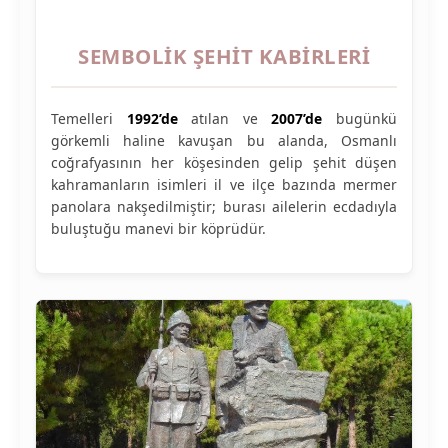
SEMBOLIK ŞEHIT KABIRLERI
Temelleri
1992’de
atılan ve
2007’de
bugünkü
görkemli haline kavuşan bu alanda, Osmanlı
coğrafyasının her köşesinden gelip şehit düşen
kahramanların isimleri il ve ilçe bazında mermer
panolara nakşedilmiştir; burası ailelerin ecdadıyla
buluştuğu manevi bir köprüdür.