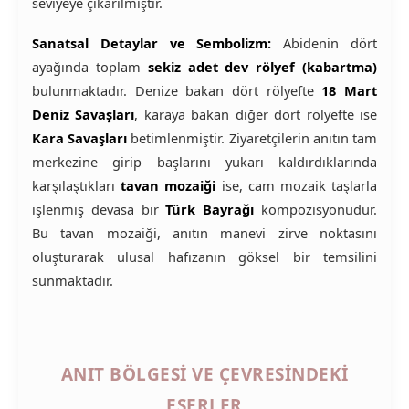
seviyeye çıkarılmıştır.
Sanatsal Detaylar ve Sembolizm:
Abidenin dört
ayağında toplam
sekiz adet dev rölyef (kabartma)
bulunmaktadır. Denize bakan dört rölyefte
18 Mart
Deniz Savaşları
, karaya bakan diğer dört rölyefte ise
Kara Savaşları
betimlenmiştir. Ziyaretçilerin anıtın tam
merkezine girip başlarını yukarı kaldırdıklarında
karşılaştıkları
tavan mozaiği
ise, cam mozaik taşlarla
işlenmiş devasa bir
Türk Bayrağı
kompozisyonudur.
Bu tavan mozaiği, anıtın manevi zirve noktasını
oluşturarak ulusal hafızanın göksel bir temsilini
sunmaktadır.
ANIT BÖLGESI VE ÇEVRESINDEKI
ESERLER