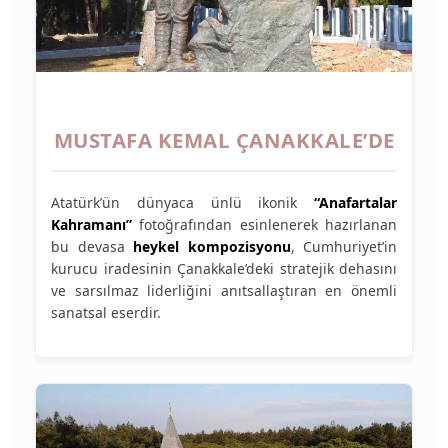
MUSTAFA KEMAL ÇANAKKALE’DE
Atatürk’ün dünyaca ünlü ikonik
“Anafartalar
Kahramanı”
fotoğrafından esinlenerek hazırlanan
bu devasa
heykel kompozisyonu
, Cumhuriyet’in
kurucu iradesinin Çanakkale’deki stratejik dehasını
ve sarsılmaz liderliğini anıtsallaştıran en önemli
sanatsal eserdir.