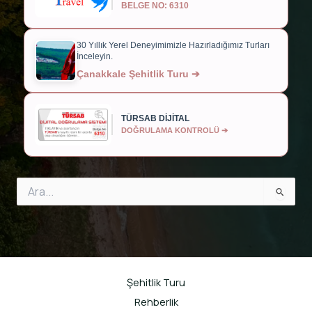
BELGE NO: 6310
30 Yıllık Yerel Deneyimimizle Hazırladığımız Turları
İnceleyin.
Çanakkale Şehitlik Turu ➔
TÜRSAB DİJİTAL
DOĞRULAMA KONTROLÜ ➔
Search
for:
Şehitlik Turu
Rehberlik