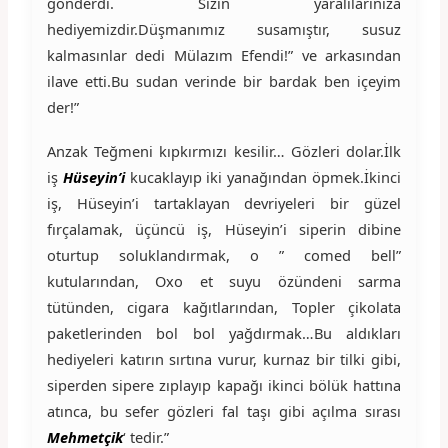
gönderdi. Sizin yaralılarınıza
hediyemizdir.Düşmanımız susamıştır, susuz
kalmasınlar dedi Mülazım Efendi!” ve arkasından
ilave etti.Bu sudan verinde bir bardak ben içeyim
der!”
Anzak Teğmeni kıpkırmızı kesilir… Gözleri dolar.İlk
iş
Hüseyin’i
kucaklayıp iki yanağından öpmek.İkinci
iş, Hüseyin’i tartaklayan devriyeleri bir güzel
fırçalamak, üçüncü iş, Hüseyin’i siperin dibine
oturtup soluklandırmak, o ” comed bell”
kutularından, Oxo et suyu özündeni sarma
tütünden, cigara kağıtlarından, Topler çikolata
paketlerinden bol bol yağdırmak…Bu aldıkları
hediyeleri katırın sırtına vurur, kurnaz bir tilki gibi,
siperden sipere zıplayıp kapağı ikinci bölük hattına
atınca, bu sefer gözleri fal taşı gibi açılma sırası
Mehmetçik
‘ tedir.”