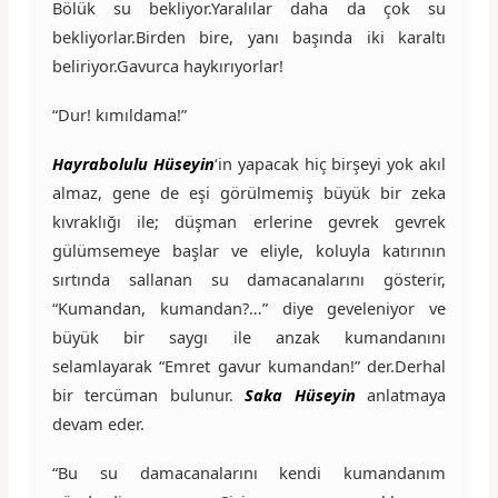
Bölük su bekliyor.Yaralılar daha da çok su
bekliyorlar.Birden bire, yanı başında iki karaltı
beliriyor.Gavurca haykırıyorlar!
“Dur! kımıldama!”
Hayrabolulu Hüseyin
‘in yapacak hiç birşeyi yok akıl
almaz, gene de eşi görülmemiş büyük bir zeka
kıvraklığı ile; düşman erlerine gevrek gevrek
gülümsemeye başlar ve eliyle, koluyla katırının
sırtında sallanan su damacanalarını gösterir,
“Kumandan, kumandan?…” diye geveleniyor ve
büyük bir saygı ile anzak kumandanını
selamlayarak “Emret gavur kumandan!” der.Derhal
bir tercüman bulunur.
Saka Hüseyin
anlatmaya
devam eder.
“Bu su damacanalarını kendi kumandanım