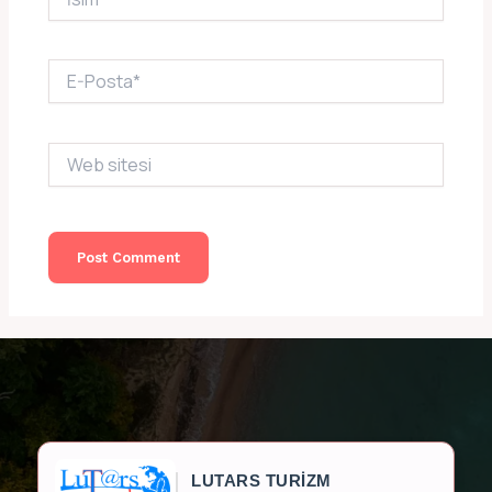
E-
Posta*
Web
sitesi
LUTARS TURİZM