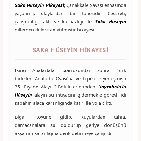
Saka Hüseyin Hikayesi
; Çanakkale Savaşı esnasında
yaşanmış olaylardan bir tanesidir. Cesareti,
çalışkanlığı, aklı ve kurnazlığı ile
Saka Hüseyin
dillerden dillere anlatılmıştır hikayesi.
SAKA HÜSEYIN HIKAYESI
İkinci Anafartalar taarruzundan sonra, Türk
birlikleri Anafarta Ovası’na ve tepelere yerleşmişti
35. Piyade Alayı 2.Bölük erlerinden
Hayrabolu’lu
Hüseyin
alayın su ihtiyacını gidermekle görevli idi
sabahın alaca karanlığında katırı ile yola çıktı.
Bigalı Köyüne gidip, kuyulardan tahta,
damacanalara su doldurup geriye dönüşünü
akşamın karanlığına denk getirmeye çalışırdı.