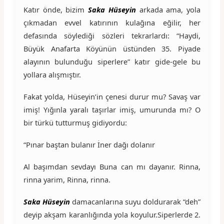
Katır önde, bizim
Saka Hüseyin
arkada ama, yola
çıkmadan evvel katırının kulağına eğilir, her
defasında söylediği sözleri tekrarlardı: “Haydi,
Büyük Anafarta Köyünün üstünden 35. Piyade
alayının bulunduğu siperlere” katır gide-gele bu
yollara alışmıştır.
Fakat yolda, Hüseyin’in çenesi durur mu? Savaş var
imiş! Yığınla yaralı taşırlar imiş, umurunda mı? O
bir türkü tutturmuş gidiyordu:
“Pınar baştan bulanır İner dağı dolanır
Al başımdan sevdayı Buna can mı dayanır. Rinna,
rinna yarim, Rinna, rinna.
Saka Hüseyin
damacanlarına suyu doldurarak “deh”
deyip akşam karanlığında yola koyulur.Siperlerde 2.