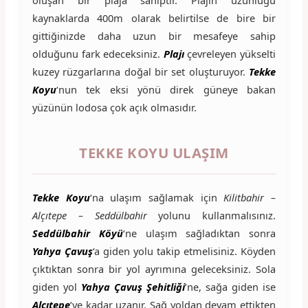
kaynaklarda 400m olarak belirtilse de bire bir
gittiğinizde daha uzun bir mesafeye sahip
olduğunu fark edeceksiniz.
Plajı
çevreleyen yükselti
kuzey rüzgarlarına doğal bir set oluşturuyor.
Tekke
Koyu
‘nun tek eksi yönü direk güneye bakan
yüzünün lodosa çok açık olmasıdır.
TEKKE KOYU ULAŞIM
Tekke Koyu
‘na ulaşım sağlamak için
Kilitbahir –
Alçıtepe – Seddülbahir
yolunu kullanmalısınız.
Seddülbahir Köyü
‘ne ulaşım sağladıktan sonra
Yahya Çavuş
‘a giden yolu takip etmelisiniz. Köyden
çıktıktan sonra bir yol ayrımına geleceksiniz. Sola
giden yol
Yahya Çavuş Şehitliği
‘ne, sağa giden ise
Alçıtepe
‘ye kadar uzanır. Sağ yoldan devam ettikten