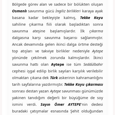
Bölgede görev alan ve sadece bir bölükten oluşan
Osmanlı
savunma gücü
İngiliz birlikleri
karaya ayak
basana kadar bekleyişte kalmış,
Tekke Koyu
sahiline çıkarma fiili olarak başladıktan sonra
savunma ateşine başlamışlardır. İlk
çıkarma
dalgasına karşı savunma başarısı sağlanmıştır.
Ancak devamında gelen ikinci dalga örtme desteği
top atışları ve takviye birlikler nedeniyle
Aytepe
yönünde çekilmek zorunda kalmışlardır. İkinci
savunma hattı olan
Aytepe
ise tüm
Seddülbahir
cephesi işgal edilip birlik sayıları karşılık verilebilir
olmaktan çıkana dek
Türk
askerinin kahramanlığını
tarih sayfalarına yazdırmıştır.
Tekke Koyu çıkarması
sonrası destan yazan
Aytepe
savunması günümüzde
yakinen tanıdığım değerli bir büyüğüme de soy
ismini verdi.
Sayın Ömer AYTEPE
‘nin dedesi
buradaki çatışmalar esnasında Şehit olduğundan