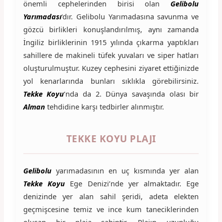
önemli cephelerinden birisi olan
Gelibolu
Yarımadası
‘dır. Gelibolu Yarımadasına savunma ve
gözcü birlikleri konuşlandırılmış, aynı zamanda
İngiliz birliklerinin 1915 yılında çıkarma yaptıkları
sahillere de makineli tüfek yuvaları ve siper hatları
oluşturulmuştur. Kuzey cephesini ziyaret ettiğinizde
yol kenarlarında bunları sıklıkla görebilirsiniz.
Tekke Koyu
‘nda da 2. Dünya savaşında olası bir
Alman
tehdidine karşı tedbirler alınmıştır.
TEKKE KOYU PLAJI
Gelibolu
yarımadasının en uç kısmında yer alan
Tekke Koyu
Ege Denizi’nde yer almaktadır. Ege
denizinde yer alan sahil şeridi, adeta elekten
geçmişcesine temiz ve ince kum taneciklerinden
oluşan bir plaja sahiptir. Plajın uzunluğu