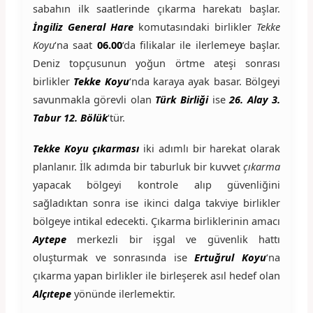
sabahın ilk saatlerinde çıkarma harekatı başlar.
İngiliz General Hare
komutasındaki birlikler
Tekke
Koyu
‘na saat
06.00
‘da filikalar ile ilerlemeye başlar.
Deniz topçusunun yoğun örtme ateşi sonrası
birlikler
Tekke Koyu
‘nda karaya ayak basar. Bölgeyi
savunmakla görevli olan
Türk Birliği
ise
26. Alay 3.
Tabur 12. Bölük
‘tür.
Tekke Koyu çıkarması
iki adımlı bir harekat olarak
planlanır. İlk adımda bir taburluk bir kuvvet
çıkarma
yapacak bölgeyi kontrole alıp güvenliğini
sağladıktan sonra ise ikinci dalga takviye birlikler
bölgeye intikal edecekti. Çıkarma birliklerinin amacı
Aytepe
merkezli bir işgal ve güvenlik hattı
oluşturmak ve sonrasında ise
Ertuğrul Koyu
‘na
çıkarma yapan birlikler ile birleşerek asıl hedef olan
Alçıtepe
yönünde ilerlemektir.