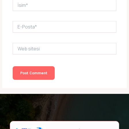
İsim*
E-
Posta*
Web
sitesi