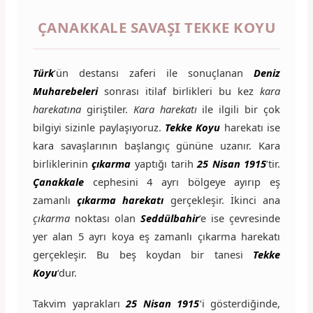
ÇANAKKALE SAVAŞI TEKKE KOYU
Türk
‘ün destansı zaferi ile sonuçlanan
Deniz
Muharebeleri
sonrası itilaf birlikleri bu kez
kara
harekatına
giriştiler.
Kara harekatı
ile ilgili bir çok
bilgiyi sizinle paylaşıyoruz.
Tekke Koyu
harekatı ise
kara savaşlarının başlangıç gününe uzanır. Kara
birliklerinin
çıkarma
yaptığı tarih
25 Nisan 1915
‘tir.
Çanakkale
cephesini 4 ayrı bölgeye ayırıp eş
zamanlı
çıkarma harekatı
gerçekleşir. İkinci ana
çıkarma
noktası olan
Seddülbahir
‘e ise çevresinde
yer alan 5 ayrı koya eş zamanlı çıkarma harekatı
gerçekleşir. Bu beş koydan bir tanesi
Tekke
Koyu
‘dur.
Takvim yaprakları
25 Nisan 1915
‘i gösterdiğinde,