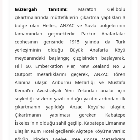
Güzergah Tanıtımı:
Maraton Gelibolu
çıkartmalarında müttefiklerin çıkartma yaptıkları 3
bölge olan Helles, ANZAC ve Suvla bölgelerinin
tamamından geçmektedir. Parkur Anafartalar
cephesinin gerisinde 1915 yılında da Türk
yerleşiminin olduğu Büyük Anafarta Köyü
meydanındaki başlangıç çizgisinden başlayarak,
Hill 60, Emberkation Pier, New Zealand No 2
Outpost mezarlıklarını geçerek, ANZAC Tören
Alanına ulaşır. Arıburnu Mezarlığı ve Mustafa
Kemal’in Avustralyalı Yeni Zelandalı analar için
söylediği sözlerin yazılı olduğu yazıtın ardından ilk
çıkartmanın yapıldığı Anzac Koyu’na ulaşılır.
Çıkartmanın yapılması gereken Kabatepe
İskelesi’nin olduğu sahil geçilip, Kabatepe Limanına
ulaşılır. Kum Hotel geçilerek Alçıtepe Köyü’ne varılır.
Köyün içinden Twelve Tree Copse Mezarlığını