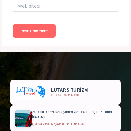
Web
sitesi
LUTARS TURİZM
BELGE NO: 6310
30 Yıllık Yerel Deneyimimizle Hazırladığımız Turları
İnceleyin.
Çanakkale Şehitlik Turu ➔