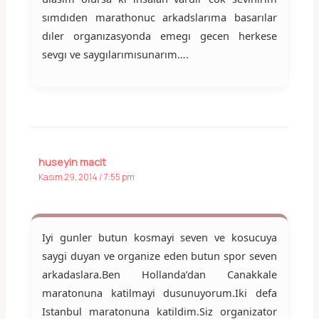
sımdıden marathonuc arkadslarıma basarılar
dıler organızasyonda emegı gecen herkese
sevgı ve saygılarımısunarım….
huseyin macit
Kasım 29, 2014 / 7:55 pm
Iyi gunler butun kosmayi seven ve kosucuya
saygi duyan ve organize eden butun spor seven
arkadaslara.Ben Hollanda’dan Canakkale
maratonuna katilmayi dusunuyorum.Iki defa
Istanbul maratonuna katildim.Siz organizator