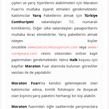
çipleri ve yarış tişörtlerini alabilmeleri için Maraton
Fuarı’nı mutlaka ziyaret etmeleri gerekmektedir.
Katılımcılar
Yarış
Paketlerini almak için
Türkiye
Cumhuriyeti
vatandaşları T.C. numaralı
kimliklerini, Diğer ülke vatandaşları pasaportlarını
mutlaka ibraz etmelidirler. Yarış paketlerini almak
isteyen kişiler
öncelikle
www.barisicinkosuyorum.com
veya
www.i
run4peace.com
resmi sitesinden online kayıt
yaptırmaları gerekmektedir. Yalnız
Halk
koşusu için
kayıtlar
Maraton
Fuar alanında bulunan görevliler
vasıtası ile de yapılabilir.
Maraton Fuarı
‘na kendisi gelemeyecek olan
katılımcılar adına, kimlik fotokopisi ile (koşacak
olan kişinin) yarış paketini herhangi bir kişi alabilir.
Maraton
fuarından öğle saatlerinde yarışmacılara