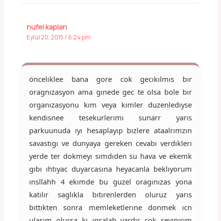
nufel kaplan
Eylül 20, 2015 / 6:24 pm
öncelıklee bana gore cok gecıkılmıs bır
oragnızasyon ama gınede gec te olsa bole bır
organızasyonu kım veya kımler duzenledıyse
kendısnee tesekurlerımı sunarr yarıs
parkuunuda ıyı hesaplayıp bızlere ataalrımzın
savastıgı ve dunyaya gereken cevabı verdıklerı
yerde ter dokmeyı sımdıden su hava ve ekemk
gıbı ıhtıyac duyarcasına heyacanla beklıyorum
ınsllahh 4 ekımde bu guzel oragınızas yona
katılır saglıkla bıtırenlerden oluruz yarıs
bıttıkten sonra memleketlerıne donmek ıcn
ulasım olursa kı ınsalah vardır cok sevınırım