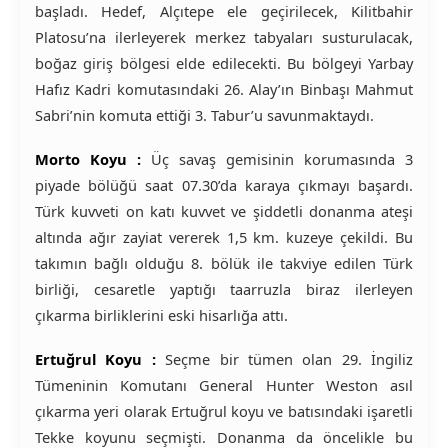
başladı. Hedef, Alçıtepe ele geçirilecek, Kilitbahir
Platosu’na ilerleyerek merkez tabyaları susturulacak,
boğaz giriş bölgesi elde edilecekti. Bu bölgeyi Yarbay
Hafız Kadri komutasındaki 26. Alay’ın Binbaşı Mahmut
Sabri’nin komuta ettiği 3. Tabur’u savunmaktaydı.
Morto Koyu :
Üç savaş gemisinin korumasında 3
piyade bölüğü saat 07.30’da karaya çıkmayı başardı.
Türk kuvveti on katı kuvvet ve şiddetli donanma ateşi
altında ağır zayiat vererek 1,5 km. kuzeye çekildi. Bu
takımın bağlı olduğu 8. bölük ile takviye edilen Türk
birliği, cesaretle yaptığı taarruzla biraz ilerleyen
çıkarma birliklerini eski hisarlığa attı.
Ertuğrul Koyu :
Seçme bir tümen olan 29. İngiliz
Tümeninin Komutanı General Hunter Weston asıl
çıkarma yeri olarak Ertuğrul koyu ve batısındaki işaretli
Tekke koyunu seçmişti. Donanma da öncelikle bu