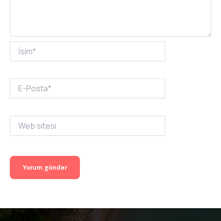
İsim*
E-
Posta*
Web
sitesi