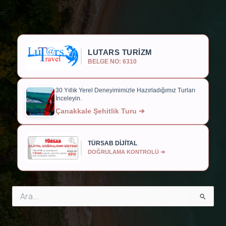
LUTARS TURİZM
BELGE NO: 6310
30 Yıllık Yerel Deneyimimizle Hazırladığımız Turları
İnceleyin.
Çanakkale Şehitlik Turu ➔
TÜRSAB DİJİTAL
DOĞRULAMA KONTROLÜ ➔
Search
for: