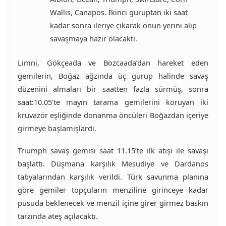
Wallis, Canapos. İkinci guruptan iki saat
kadar sonra ileriye çıkarak onun yerini alıp
savaşmaya hazır olacaktı.
Limni, Gökçeada ve Bozcaada’dan hareket eden
gemilerin, Boğaz ağzında üç gurup halinde savaş
düzenini almaları bir saatten fazla sürmüş, sonra
saat:10.05’te mayın tarama gemilerini koruyan iki
kruvazör eşliğinde donanma öncüleri Boğazdan içeriye
girmeye başlamışlardı.
Triumph savaş gemisi saat 11.15’te ilk atışı ile savaşı
başlattı. Düşmana karşılık Mesudiye ve Dardanos
tabyalarından karşılık verildi. Türk savunma planına
göre gemiler topçuların menziline girinceye kadar
pusuda beklenecek ve menzil içine girer girmez baskın
tarzında ateş açılacaktı.