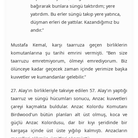
bağırarak bunlara süngü taktırdım; yere
yatırdım. Bu erler süngü takıp yere yatınca,
düşman erleri de yattılar. Kazandığımız bu
andır.”
Mustafa Kemal, karşı taarruza geçen birliklerin
komutanlarına şu tarihi emrini vermişti. “Ben size
taarruzu emretmiyorum, ölmeyi emrediyorum. Biz
ölünceye kadar geçecek zaman içinde yerimize başka
kuvvetler ve kumandanlar gelebilir.”
27. Alay’ın birlikleriyle takviye edilen 57. Alay’ın yaptığı
taarruz ve süngü hücumları sonucu, Anzac kuvvetleri
çareyi kaçmakta buldular. Anzac Kolordu Komutanı
Birdwood’un bütün planları alt üst olmuş, koca ve
güçlü Anzac Kolordusu, dar bir kıyı şeridinde bir
kargaşa içinde üst üste yığılıp kalmıştı. Anzacların