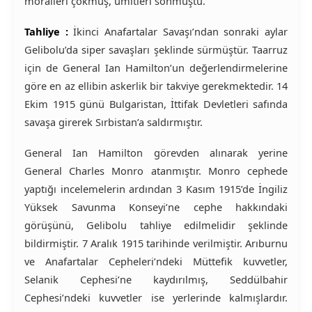
moralleri çökmüş, ümitleri sönmüştü.
Tahliye :
İkinci Anafartalar Savaşı’ndan sonraki aylar
Gelibolu’da siper savaşları şeklinde sürmüştür. Taarruz
için de General Ian Hamilton’un değerlendirmelerine
göre en az ellibin askerlik bir takviye gerekmektedir. 14
Ekim 1915 günü Bulgaristan, İttifak Devletleri safında
savaşa girerek Sırbistan’a saldırmıştır.
General Ian Hamilton görevden alınarak yerine
General Charles Monro atanmıştır. Monro cephede
yaptığı incelemelerin ardından 3 Kasım 1915’de İngiliz
Yüksek Savunma Konseyi’ne cephe hakkındaki
görüşünü, Gelibolu tahliye edilmelidir şeklinde
bildirmiştir. 7 Aralık 1915 tarihinde verilmiştir. Arıburnu
ve Anafartalar Cepheleri’ndeki Müttefik kuvvetler,
Selanik Cephesi’ne kaydırılmış, Seddülbahir
Cephesi’ndeki kuvvetler ise yerlerinde kalmışlardır.