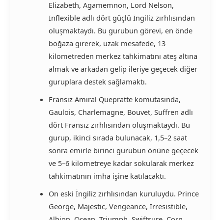
Elizabeth, Agamemnon, Lord Nelson,
Inflexible adlı dört güçlü İngiliz zırhlısından
oluşmaktaydı. Bu gurubun görevi, en önde
boğaza girerek, uzak mesafede, 13
kilometreden merkez tahkimatını ateş altına
almak ve arkadan gelip ileriye geçecek diğer
guruplara destek sağlamaktı.
Fransız Amiral Quepratte komutasında,
Gaulois, Charlemagne, Bouvet, Suffren adlı
dört Fransız zırhlısından oluşmaktaydı. Bu
gurup, ikinci sırada bulunacak, 1,5–2 saat
sonra emirle birinci gurubun önüne geçecek
ve 5–6 kilometreye kadar sokularak merkez
tahkimatının imha işine katılacaktı.
On eski İngiliz zırhlısından kuruluydu. Prince
George, Majestic, Vengeance, Irresistible,
Albion, Ocean, Triumph, Swiftsure, Corn