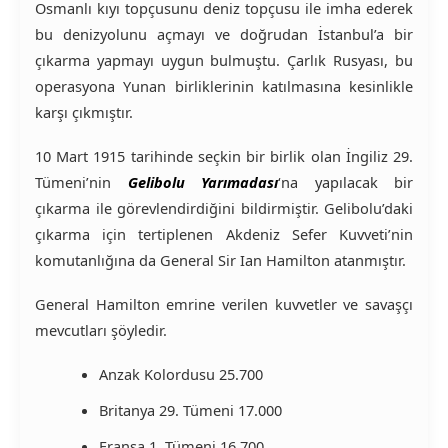
Osmanlı kıyı topçusunu deniz topçusu ile imha ederek
bu denizyolunu açmayı ve doğrudan İstanbul’a bir
çıkarma yapmayı uygun bulmuştu. Çarlık Rusyası, bu
operasyona Yunan birliklerinin katılmasına kesinlikle
karşı çıkmıştır.
10 Mart 1915 tarihinde seçkin bir birlik olan İngiliz 29.
Tümeni’nin
Gelibolu Yarımadası
‘na yapılacak bir
çıkarma ile görevlendirdiğini bildirmiştir. Gelibolu’daki
çıkarma için tertiplenen Akdeniz Sefer Kuvveti’nin
komutanlığına da General Sir Ian Hamilton atanmıştır.
General Hamilton emrine verilen kuvvetler ve savaşçı
mevcutları şöyledir.
Anzak Kolordusu 25.700
Britanya 29. Tümeni 17.000
Fransa 1. Tümeni 16.700