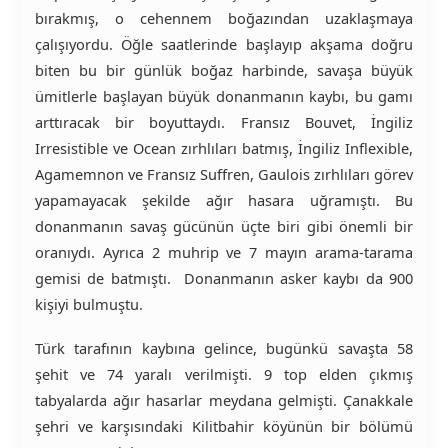
bırakmış, o cehennem boğazından uzaklaşmaya
çalışıyordu. Öğle saatlerinde başlayıp akşama doğru
biten bu bir günlük boğaz harbinde, savaşa büyük
ümitlerle başlayan büyük donanmanın kaybı, bu gamı
arttıracak bir boyuttaydı. Fransız Bouvet, İngiliz
Irresistible ve Ocean zırhlıları batmış, İngiliz Inflexible,
Agamemnon ve Fransız Suffren, Gaulois zırhlıları görev
yapamayacak şekilde ağır hasara uğramıştı. Bu
donanmanın savaş gücünün üçte biri gibi önemli bir
oranıydı. Ayrıca 2 muhrip ve 7 mayın arama-tarama
gemisi de batmıştı. Donanmanın asker kaybı da 900
kişiyi bulmuştu.
Türk tarafının kaybına gelince, bugünkü savaşta 58
şehit ve 74 yaralı verilmişti. 9 top elden çıkmış
tabyalarda ağır hasarlar meydana gelmişti. Çanakkale
şehri ve karşısındaki Kilitbahir köyünün bir bölümü