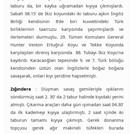
taburu da, bir kayba uğramadan kıyıya çıkmışlardı.
Sabah 08.15’ de İkiz koyundaki iki taburu aşkın İngiliz
Birliği kendisinin 8’de biri kuvvetindeki Türk
birliklerinin taarruzu karşısında şaşırmışlardı ve
ilerlemeleri durmuştu. 29. Tümen Komutanı General
Hunter Veston Ertuğrul Koyu ve Tekke Koyunda
karşılaşılan direniş karşısında 88. Tubayı İkiz Koyu’na
kaydırdı. Karacaoğlan tepesinde 9. ve 7. Türk bölüğü
kendisinden üstün olan İngilizlerle boğaz boğaza
savaşarak, onları kıyı şeridine hapsetmişti.
Zığındere
: Düşman savaş gemileriyle ışıklarını
söndürmüş saat 2. 30’ da 2 tabur halinde kıyıdaki yerini
almıştı. Çıkarma araçları daha gün ışımadan saat 04.30’
da ilk kademeyi kıyıya ulaştırmıştı. 2 saat içinde iki
taburun tamamı kıyıya çıkmıştı. Gerek donanma
topçusu gerek ağır makineli tüfekleri burada