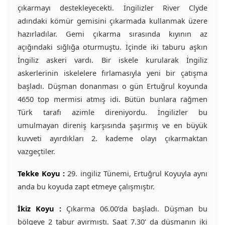
çıkarmayı destekleyecekti. İngilizler River Clyde
adındaki kömür gemisini çıkarmada kullanmak üzere
hazırladılar. Gemi çıkarma sırasında kıyının az
açığındaki sığlığa oturmuştu. İçinde iki taburu aşkın
İngiliz askeri vardı. Bir iskele kurularak İngiliz
askerlerinin iskelelere fırlamasıyla yeni bir çatışma
başladı. Düşman donanması o gün Ertuğrul koyunda
4650 top mermisi atmış idi. Bütün bunlara rağmen
Türk tarafı azimle direniyordu. İngilizler bu
umulmayan direniş karşısında şaşırmış ve en büyük
kuvveti ayırdıkları 2. kademe olayı çıkarmaktan
vazgeçtiler.
Tekke Koyu :
29. ingiliz Tünemi, Ertuğrul Koyuyla aynı
anda bu koyuda zapt etmeye çalışmıştır.
İkiz Koyu :
Çıkarma 06.00’da başladı. Düşman bu
bölgeye 2 tabur ayırmıştı. Saat 7.30’ da düşmanın iki