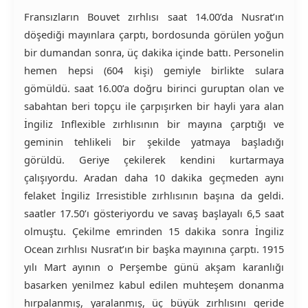
Fransızların Bouvet zırhlısı saat 14.00’da Nusrat’ın
döşediği mayınlara çarptı, bordosunda görülen yoğun
bir dumandan sonra, üç dakika içinde battı. Personelin
hemen hepsi (604 kişi) gemiyle birlikte sulara
gömüldü. saat 16.00’a doğru birinci guruptan olan ve
sabahtan beri topçu ile çarpışırken bir hayli yara alan
İngiliz Inflexible zırhlısının bir mayına çarptığı ve
geminin tehlikeli bir şekilde yatmaya başladığı
görüldü. Geriye çekilerek kendini kurtarmaya
çalışıyordu. Aradan daha 10 dakika geçmeden aynı
felaket İngiliz Irresistible zırhlısının başına da geldi.
saatler 17.50’ı gösteriyordu ve savaş başlayalı 6,5 saat
olmuştu. Çekilme emrinden 15 dakika sonra İngiliz
Ocean zırhlısı Nusrat’ın bir başka mayınına çarptı. 1915
yılı Mart ayının o Perşembe günü akşam karanlığı
basarken yenilmez kabul edilen muhteşem donanma
hırpalanmış, yaralanmış, üç büyük zırhlısını geride