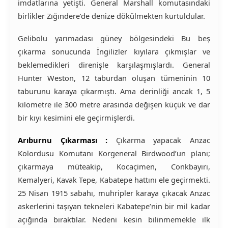
imdatlarına yetişti. General Marshall komutasındaki
birlikler Zığındere’de denize dökülmekten kurtuldular.
Gelibolu yarımadası güney bölgesindeki Bu beş
çıkarma sonucunda İngilizler kıyılara çıkmışlar ve
beklemedikleri direnişle karşılaşmışlardı. General
Hunter Weston, 12 taburdan oluşan tümeninin 10
taburunu karaya çıkarmıştı. Ama derinliği ancak 1, 5
kilometre ile 300 metre arasında değişen küçük ve dar
bir kıyı kesimini ele geçirmişlerdi.
Arıburnu Çıkarması :
Çıkarma yapacak Anzac
Kolordusu Komutanı Korgeneral Birdwood’un planı;
çıkarmaya müteakip, Kocaçimen, Conkbayırı,
Kemalyeri, Kavak Tepe, Kabatepe hattını ele geçirmekti.
25 Nisan 1915 sabahı, muhripler karaya çıkacak Anzac
askerlerini taşıyan tekneleri Kabatepe’nin bir mil kadar
açığında bıraktılar. Nedeni kesin bilinmemekle ilk