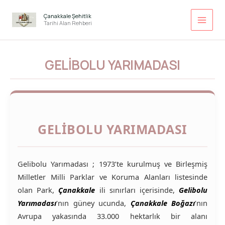
İçeriğe
atla
Çanakkale Şehitlik
Tarihi Alan Rehberi
GELIBOLU YARIMADASI
GELIBOLU YARIMADASI
Gelibolu Yarımadası ; 1973’te kurulmuş ve Birleşmiş
Milletler Milli Parklar ve Koruma Alanları listesinde
olan Park,
Çanakkale
ili sınırları içerisinde,
Gelibolu
Yarımadası
‘nın güney ucunda,
Çanakkale Boğazı
‘nın
Avrupa yakasında 33.000 hektarlık bir alanı