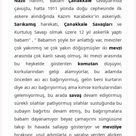
Nazlı
hanım; “Babam
Çanakkale
savaşlarında
çavuştu, hatta 1911 yılında doğu cephesinde ilk
askere alındığında Kazım Karabekir’in askeriydi.
Sarıkamış
harekatı,
Çanakkale Savaşları
ve
Kurtuluş Savaşı olmak üzere 12 yıl askerlik yaptı
babam” , “ Babamın şöyle bir anlattığı var, mevziler
çok yakınmış ve çok yakın döğüşmüşler iki
mevzi
arasında çok kanlı savaş olmuş, iki mevzi arasında
bu heykelde gösterilen
komutan
düşüyor,
korkularından gelip alamıyorlar, bu adamda
önceden acı acı bağırıyormuş, gelin beni kurtarın
diye acı acı bağırıyormuş ama kimse korkularından
gelemiyormuş, bu arada
savaş
devam ediyormuş
sürekli silahlar patlıyormuş silahlar sustuğunda bu
subayın bağırtısı devam etmiş, bu bağırışmalara
babam dayanamıyor beyaz çamaşırını süngüsüne
takıp bi havada sallayıp gösteriyor ve
mevziiye
bırakıyor, usul adımlarla o yaralıyı yerden alırken