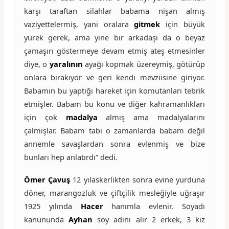
karşı taraftan silahlar babama nişan almış
vaziyettelermiş, yani oralara
gitmek
için büyük
yürek gerek, ama yine bir arkadaşı da o beyaz
çamaşırı göstermeye devam etmiş ateş etmesinler
diye, o
yaralının
ayağı kopmak üzereymiş, götürüp
onlara bırakıyor ve geri kendi mevziisine giriyor.
Babamın bu yaptığı hareket için komutanları tebrik
etmişler. Babam bu konu ve diğer kahramanlıkları
için çok
madalya
almış ama madalyalarını
çalmışlar. Babam tabi o zamanlarda babam değil
annemle savaşlardan sonra evlenmiş ve bize
bunları hep anlatırdı” dedi.
Ömer Çavuş
12 yılaskerlikten sonra evine yurduna
döner, marangozluk ve çiftçilik mesleğiyle uğraşır
1925 yılında
Hacer
hanımla evlenir. Soyadı
kanununda
Ayhan
soy adını alır 2 erkek, 3 kız