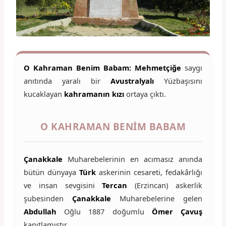
O Kahraman Benim Babam:
Mehmetçiğe
saygı
anıtında yaralı bir
Avustralyalı
Yüzbaşısını
kucaklayan
kahramanın kızı
ortaya çıktı.
O KAHRAMAN BENIM BABAM
Çanakkale
Muharebelerinin en acımasız anında
bütün dünyaya
Türk
askerinin cesareti, fedakârlığı
ve insan sevgisini
Tercan
(Erzincan) askerlik
şubesinden
Çanakkale
Muharebelerine gelen
Abdullah
Oğlu 1887 doğumlu
Ömer Çavuş
kanıtlamıştır.