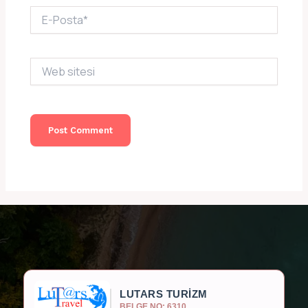
E-
Posta*
Web
sitesi
LUTARS TURİZM
BELGE NO: 6310