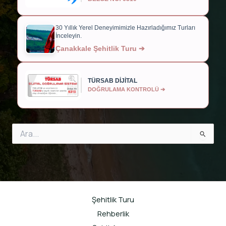
30 Yıllık Yerel Deneyimimizle Hazırladığımız Turları
İnceleyin.
Çanakkale Şehitlik Turu ➔
TÜRSAB DİJİTAL
DOĞRULAMA KONTROLÜ ➔
Search
for:
Şehitlik Turu
Rehberlik