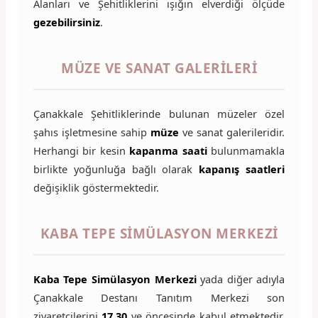
Alanları ve Şehitliklerini ışığın elverdiği ölçüde
gezebilirsiniz
.
MÜZE VE SANAT GALERILERI
Çanakkale Şehitliklerinde bulunan müzeler özel
şahıs işletmesine sahip
müze
ve sanat galerileridir.
Herhangi bir kesin
kapanma
saati
bulunmamakla
birlikte yoğunluğa bağlı olarak
kapanış saatleri
değişiklik göstermektedir.
KABA TEPE SIMÜLASYON MERKEZI
Kaba Tepe Simülasyon Merkezi
yada diğer adıyla
Çanakkale Destanı Tanıtım Merkezi son
ziyaretçilerini
17.30
ve öncesinde kabul etmektedir.