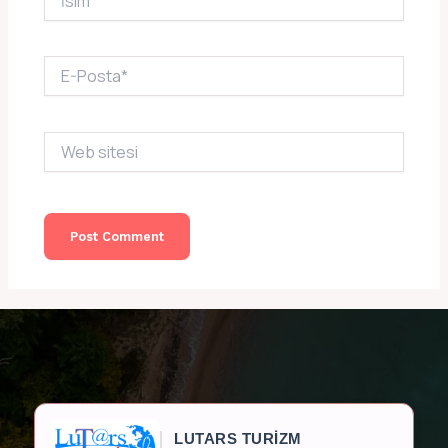
E-
Posta*
Web
sitesi
LUTARS TURİZM