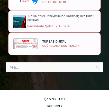
BELGE NO: 6310
30 Yıllık Yerel Deneyimimizle Hazırladığımız Turları
İnceleyin.
Çanakkale Şehitlik Turu ➔
TÜRSAB DİJİTAL
DOĞRULAMA KONTROLÜ ➔
Search
for:
Şehitlik Turu
Rehberlik