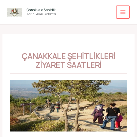
İçeriğe
atla
Çanakkale Şehitlik
Tarihi Alan Rehberi
ÇANAKKALE ŞEHITLIKLERI
ZIYARET SAATLERI