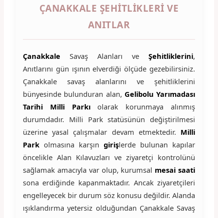
ÇANAKKALE ŞEHITLIKLERI VE
ANITLAR
Çanakkale
Savaş Alanları ve
Şehitliklerini
,
Anıtlarını gün ışının elverdiği ölçüde gezebilirsiniz.
Çanakkale savaş alanlarını ve şehitliklerini
bünyesinde bulunduran alan,
Gelibolu Yarımadası
Tarihi Milli Parkı
olarak korunmaya alınmış
durumdadır. Milli Park statüsünün değiştirilmesi
üzerine yasal çalışmalar devam etmektedir.
Milli
Park
olmasına karşın
giriş
lerde bulunan kapılar
öncelikle Alan Kılavuzları ve ziyaretçi kontrolünü
sağlamak amacıyla var olup, kurumsal
mesai saati
sona erdiğinde kapanmaktadır. Ancak ziyaretçileri
engelleyecek bir durum söz konusu değildir. Alanda
ışıklandırma yetersiz olduğundan Çanakkale Savaş