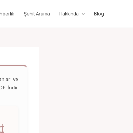
hberlik
Şehit Arama
Hakkında
Blog
anları ve
PDF İndir
I