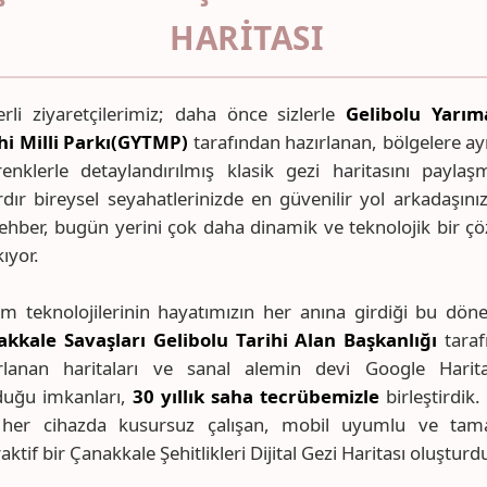
HARITASI
rli ziyaretçilerimiz; daha önce sizlerle
Gelibolu Yarım
hi Milli Parkı(GYTMP)
tarafından hazırlanan, bölgelere ay
enklerle detaylandırılmış klasik gezi haritasını paylaşm
ardır bireysel seyahatlerinizde en güvenilir yol arkadaşını
ehber, bugün yerini çok daha dinamik ve teknolojik bir 
kıyor.
şim teknolojilerinin hayatımızın her anına girdiği bu dö
kkale Savaşları Gelibolu Tarihi Alan Başkanlığı
taraf
rlanan haritaları ve sanal alemin devi Google Harital
uğu imkanları,
30 yıllık saha tecrübemizle
birleştirdik. 
n her cihazda kusursuz çalışan, mobil uyumlu ve ta
raktif bir Çanakkale Şehitlikleri Dijital Gezi Haritası oluşturd