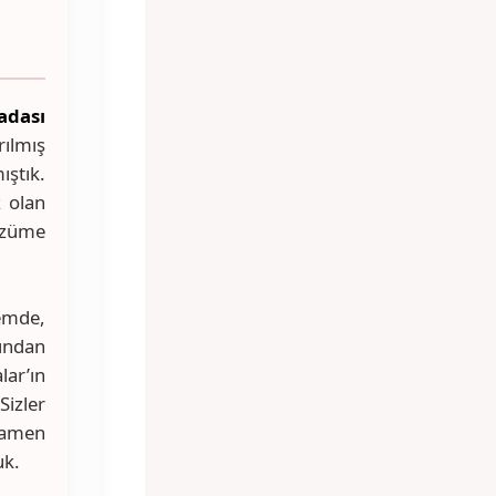
adası
rılmış
ıştık.
z olan
çözüme
nemde,
ından
ar’ın
Sizler
mamen
uk.