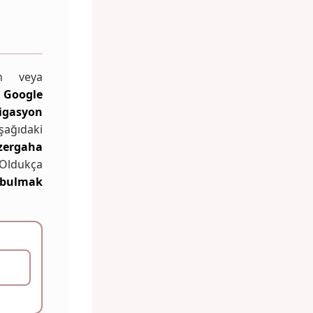
an veya
n
Google
igasyon
şağıdaki
zergaha
 Oldukça
 bulmak