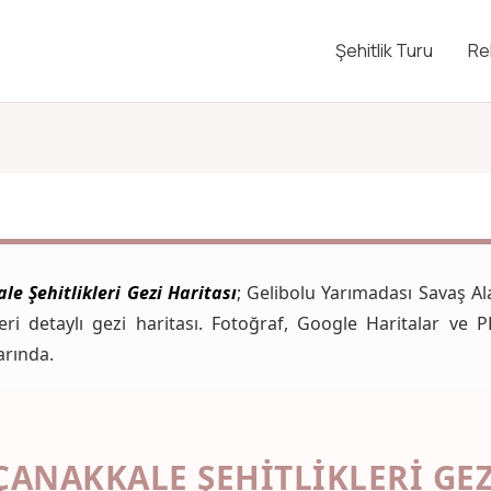
Şehitlik Turu
Re
le Şehitlikleri Gezi Haritası
; Gelibolu Yarımadası Savaş Al
leri detaylı gezi haritası. Fotoğraf, Google Haritalar ve 
arında.
ÇANAKKALE ŞEHITLIKLERI GEZ