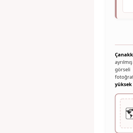
Çanakk
ayrılmı
görseli
fotoğraf
yüksek
