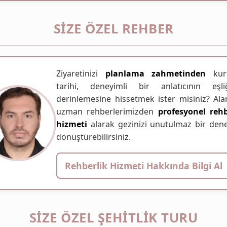
SIZE ÖZEL REHBER
Ziyaretinizi
planlama zahmetinden
kurt
tarihi, deneyimli bir anlatıcının eşli
derinlemesine hissetmek ister misiniz? Ala
uzman rehberlerimizden
profesyonel rehb
hizmeti
alarak gezinizi unutulmaz bir den
dönüştürebilirsiniz.
Rehberlik Hizmeti Hakkında Bilgi Al
SIZE ÖZEL ŞEHITLIK TURU