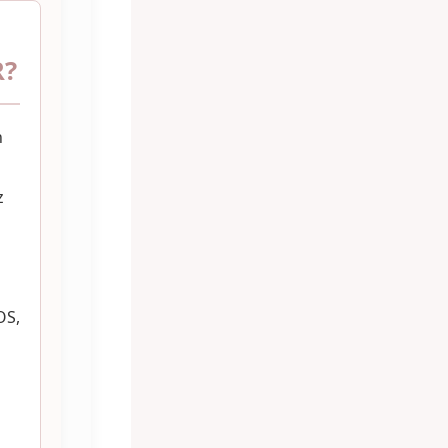
R?
n
z
OS,