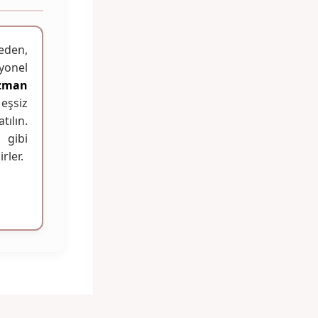
eden,
syonel
zman
eşsiz
tılın.
gibi
rler.