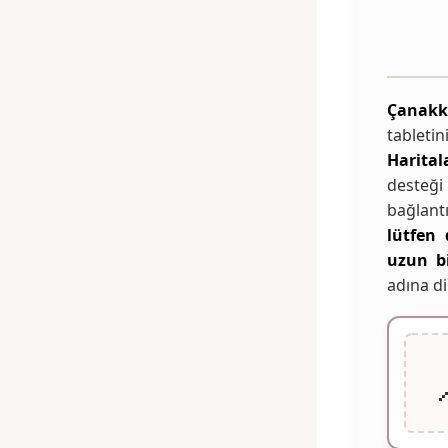
Çanakk
tablet
Harital
desteği
bağlant
lütfen 
uzun b
adına di