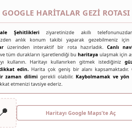
GOOGLE HARITALAR GEZI ROTASI
ale Şehitlikleri
ziyaretinizde akıllı telefonunuzd
inizden anlık konum takibi yaparak gezebilmeniz içi
ar
üzerinden interaktif bir rota hazırladık.
Canlı nav
 ve tüm durakların işaretlendiği bu
haritaya
ulaşmak için a
ıyı kullanın. Haritayı kullanırken gitmek istediğiniz
gü
dikkat edin.
Harita çok geniş bir alanı kapsamaktadır.
ir zaman dilimi
gerekli olabilir.
Kaybolmamak ve yön
kkat etmenizi tavsiye ederiz.
📍
Haritayı Google Maps’te Aç