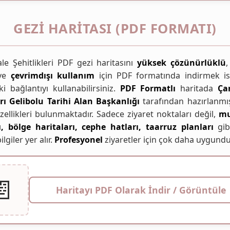
GEZI HARITASI (PDF FORMATI)
le Şehitlikleri PDF gezi haritasını
yüksek çözünürlüklü
,
 ve
çevrimdışı kullanım
için PDF formatında indirmek is
i bağlantıyı kullanabilirsiniz.
PDF Formatlı
haritada
Ça
rı Gelibolu Tarihi Alan Başkanlığı
tarafından hazırlanmış
zellikleri bulunmaktadır. Sadece ziyaret noktaları değil,
mu
ı, bölge haritaları, cephe hatları, taarruz planları
gib
ilgiler yer alır.
Profesyonel
ziyaretler için çok daha uygundu
📄
Haritayı PDF Olarak İndir / Görüntüle