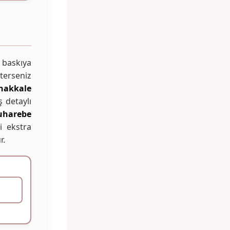
 baskıya
terseniz
nakkale
 detaylı
harebe
i ekstra
r.