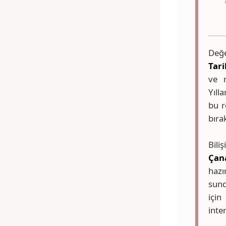
Değe
Tari
ve r
Yıll
bu r
bıra
Bili
Çana
hazı
sund
içi
inte