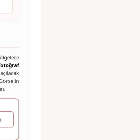
ölgelere
fotoğraf
açılacak
 Görselin
ın.
n