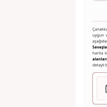
Çanakka
uygun
aşağıdak
Savaşla
harita ö
alanlar
detaylı b