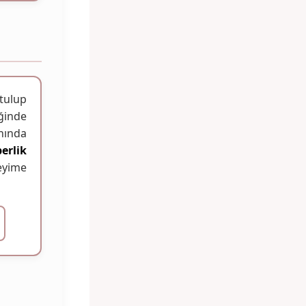
ulup
ğinde
nında
erlik
eyime