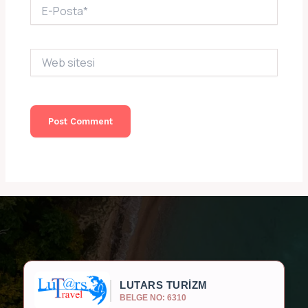
E-
Posta*
Web
sitesi
LUTARS TURİZM
BELGE NO: 6310