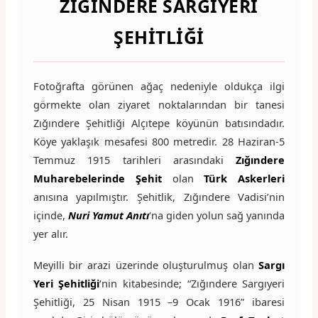
ZIĞINDERE SARGIYERI
ŞEHITLIĞI
Fotoğrafta görünen ağaç nedeniyle oldukça ilgi
görmekte olan ziyaret noktalarından bir tanesi
Zığındere Şehitliği Alçıtepe köyünün batısındadır.
Köye yaklaşık mesafesi 800 metredir. 28 Haziran-5
Temmuz 1915 tarihleri arasındaki
Zığındere
Muharebelerinde Şehit
olan
Türk Askerleri
anısına yapılmıştır. Şehitlik, Zığındere Vadisi’nin
içinde,
Nuri Yamut Anıtı
‘na giden yolun sağ yanında
yer alır.
Meyilli bir arazi üzerinde oluşturulmuş olan
Sargı
Yeri Şehitliği
‘nin kitabesinde; “Zığındere Sargıyeri
Şehitliği, 25 Nisan 1915 –9 Ocak 1916” ibaresi