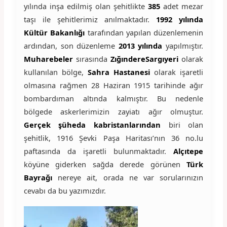
yılında inşa edilmiş olan şehitlikte
385
adet mezar
taşı ile şehitlerimiz anılmaktadır.
1992 yılında
Kültür Bakanlığı
tarafından yapılan düzenlemenin
ardından, son düzenleme
2013 yılında
yapılmıştır.
Muharebeler
sırasında
ZığındereSargıyeri
olarak
kullanılan bölge,
Sahra Hastanesi
olarak işaretli
olmasına rağmen 28 Haziran 1915 tarihinde ağır
bombardıman altında kalmıştır. Bu nedenle
bölgede askerlerimizin zayiatı ağır olmuştur.
Gerçek şüheda kabristanlarından
biri olan
şehitlik, 1916 Şevki Paşa Haritası’nın 36 no.lu
paftasında da işaretli bulunmaktadır.
Alçıtepe
köyüne giderken sağda derede görünen
Türk
Bayrağı
nereye ait, orada ne var sorularınızın
cevabı da bu yazımızdır.