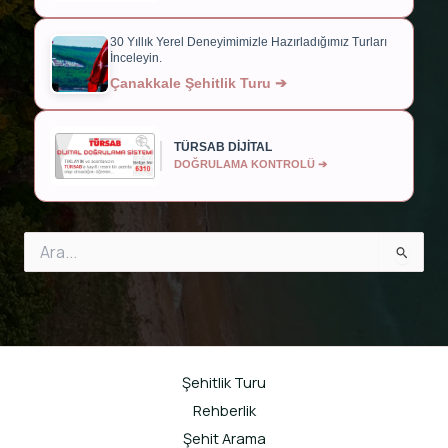
30 Yıllık Yerel Deneyimimizle Hazırladığımız Turları
İnceleyin.
Çanakkale Şehitlik Turu ➔
TÜRSAB DİJİTAL
DOĞRULAMA KONTROLÜ ➔
Search
for:
Şehitlik Turu
Rehberlik
Şehit Arama