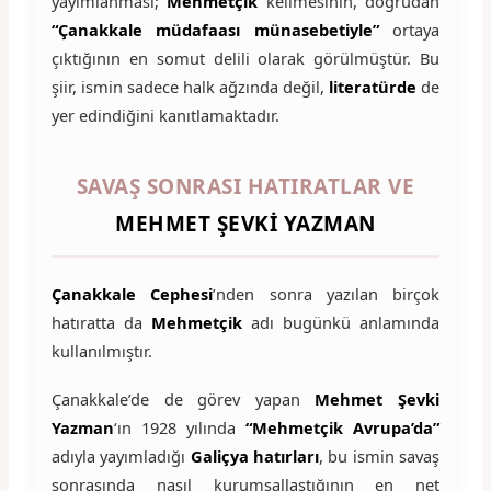
yayımlanması;
Mehmetçik
kelimesinin, doğrudan
“Çanakkale müdafaası münasebetiyle”
ortaya
çıktığının en somut delili olarak görülmüştür. Bu
şiir, ismin sadece halk ağzında değil,
literatürde
de
yer edindiğini kanıtlamaktadır.
SAVAŞ SONRASI HATIRATLAR VE
MEHMET ŞEVKI YAZMAN
Çanakkale Cephesi
’nden sonra yazılan birçok
hatıratta da
Mehmetçik
adı bugünkü anlamında
kullanılmıştır.
Çanakkale’de de görev yapan
Mehmet Şevki
Yazman
‘ın 1928 yılında
“Mehmetçik Avrupa’da”
adıyla yayımladığı
Galiçya hatırları
, bu ismin savaş
sonrasında nasıl kurumsallaştığının en net