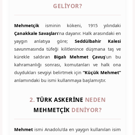
GELIYOR?
Mehmetçik
isminin kökeni, 1915 yılındaki
Çanakkale Savaşları
‘na dayanır. Halk arasındaki en
yaygın anlatıya göre;
Seddülbahir Kalesi
savunmasında tüfeği kilitlenince düşmana taş ve
kürekle saldıran
Bigalı Mehmet Çavuş
’un bu
kahramanlığı sonrası, komutanları ve halk ona
duydukları sevgiyi belirtmek için
“Küçük Mehmet”
anlamındaki bu ismi kullanmaya başlamıştır.
2.
TÜRK ASKERINE
NEDEN
MEHMETÇIK
DENIYOR?
Mehmet
ismi Anadolu’da en yaygın kullanılan isim