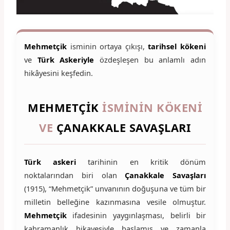
Mehmetçik
isminin ortaya çıkışı,
tarihsel kökeni
ve
Türk Askeriyle
özdeşleşen bu anlamlı adın
hikâyesini keşfedin.
MEHMETÇIK
İSMININ KÖKENI
VE
ÇANAKKALE SAVAŞLARI
Türk askeri
tarihinin en kritik dönüm
noktalarından biri olan
Çanakkale Savaşları
(1915), “Mehmetçik” unvanının doğuşuna ve tüm bir
milletin belleğine kazınmasına vesile olmuştur.
Mehmetçik
ifadesinin yaygınlaşması, belirli bir
kahramanlık hikayesiyle başlamış ve zamanla