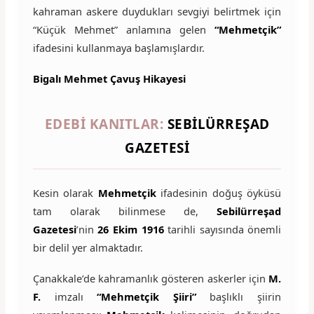
kahraman askere duydukları sevgiyi belirtmek için
“Küçük Mehmet” anlamına gelen
“Mehmetçik”
ifadesini kullanmaya başlamışlardır.
Bigalı Mehmet Çavuş Hikayesi
EDEBI KANITLAR:
SEBILÜRREŞAD
GAZETESI
Kesin olarak
Mehmetçik
ifadesinin doğuş öyküsü
tam olarak bilinmese de,
Sebilürreşad
Gazetesi
’nin
26 Ekim 1916
tarihli sayısında önemli
bir delil yer almaktadır.
Çanakkale’de kahramanlık gösteren askerler için
M.
F.
imzalı
“Mehmetçik Şiiri”
başlıklı şiirin