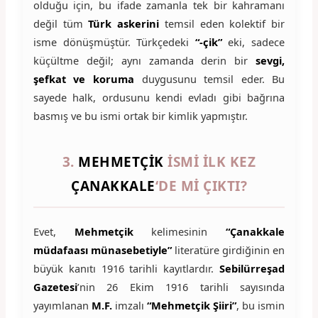
olduğu için, bu ifade zamanla tek bir kahramanı
değil tüm
Türk askerini
temsil eden kolektif bir
isme dönüşmüştür. Türkçedeki
“-çik”
eki, sadece
küçültme değil; aynı zamanda derin bir
sevgi,
şefkat ve koruma
duygusunu temsil eder. Bu
sayede halk, ordusunu kendi evladı gibi bağrına
basmış ve bu ismi ortak bir kimlik yapmıştır.
3.
MEHMETÇIK
ISMI ILK KEZ
ÇANAKKALE
‘DE MI ÇIKTI?
Evet,
Mehmetçik
kelimesinin
“Çanakkale
müdafaası münasebetiyle”
literatüre girdiğinin en
büyük kanıtı 1916 tarihli kayıtlardır.
Sebilürreşad
Gazetesi
’nin 26 Ekim 1916 tarihli sayısında
yayımlanan
M.F.
imzalı
“Mehmetçik Şiiri”
, bu ismin