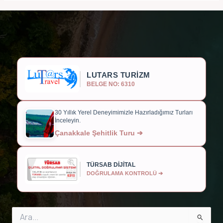
LUTARS TURİZM
BELGE NO: 6310
30 Yıllık Yerel Deneyimimizle Hazırladığımız Turları
İnceleyin.
Çanakkale Şehitlik Turu ➔
TÜRSAB DİJİTAL
DOĞRULAMA KONTROLÜ ➔
Search
for: