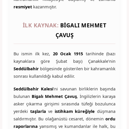
resmiyet
kazanmıştır.
İLK KAYNAK:
BIGALI MEHMET
ÇAVUŞ
Bu ismin ilk kez,
20 Ocak 1915
tarihinde (bazı
kaynaklara göre Şubat başı) Çanakkale’nin
Seddülbahir
bölgesinde gösterilen bir kahramanlık
sonrası kullanıldığı kabul edilir.
Seddülbahir Kalesi
’ni savunan birliklerin başında
bulunan
Bigalı Mehmet Çavuş
, İngilizlerin karaya
asker çıkarma girişimi sırasında tüfeği bozulunca
yerdeki
taşlarla
ve
istihkam küreğiyle
düşmana
saldırmıştır. Bu olağanüstü cesaret, dönemin
ordu
raporlarına
yansımış ve kumandanlar ile halk, bu