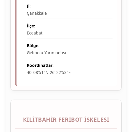
İl:
Çanakkale
İlçe:
Eceabat
Bölge:
Gelibolu Yarımadası
Koordinatlar:
40°08′51″N 26°22′53″E
KILITBAHIR FERIBOT İSKELESI