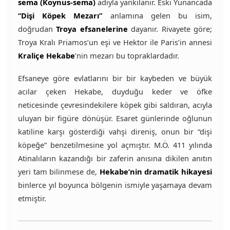
sema (Koynus-sema)
adıyla yankılanır. Eski Yunancada
“Dişi Köpek Mezarı”
anlamına gelen bu isim,
doğrudan
Troya efsanelerine
dayanır. Rivayete göre;
Troya Kralı Priamos’un eşi ve Hektor ile Paris’in annesi
Kraliçe Hekabe
’nin mezarı bu topraklardadır.
Efsaneye göre evlatlarını bir bir kaybeden ve büyük
acılar çeken Hekabe, duyduğu keder ve öfke
neticesinde çevresindekilere köpek gibi saldıran, acıyla
uluyan bir figüre dönüşür. Esaret günlerinde oğlunun
katiline karşı gösterdiği vahşi direniş, onun bir “dişi
köpeğe” benzetilmesine yol açmıştır. M.Ö. 411 yılında
Atinalıların kazandığı bir zaferin anısına dikilen anıtın
yeri tam bilinmese de,
Hekabe’nin dramatik hikayesi
binlerce yıl boyunca bölgenin ismiyle yaşamaya devam
etmiştir.