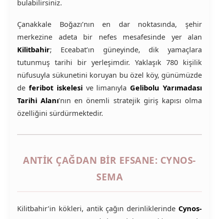
bulabilirsiniz.
Çanakkale Boğazı’nın en dar noktasında, şehir
merkezine adeta bir nefes mesafesinde yer alan
Kilitbahir
; Eceabat’ın güneyinde, dik yamaçlara
tutunmuş tarihi bir yerleşimdir. Yaklaşık 780 kişilik
nüfusuyla sükunetini koruyan bu özel köy, günümüzde
de
feribot iskelesi
ve limanıyla
Gelibolu Yarımadası
Tarihi Alanı
’nın en önemli stratejik giriş kapısı olma
özelliğini sürdürmektedir.
ANTIK ÇAĞDAN BIR EFSANE: CYNOS-
SEMA
Kilitbahir’in kökleri, antik çağın derinliklerinde
Cynos-