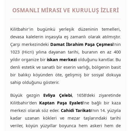
OSMANLI MIRASI VE KURULUŞ İZLERI
Kilitbahir’in bugünkü yerleşik düzeninin temelleri,
devasa kalelerin inşasıyla eş zamanlı olarak atılmıştır.
Çarşı merkezindeki
Damat İbrahim Paşa Çeşmesi
’nin
1023 (Hicri) yılına dayanan tarihi, buranın en az 400
yıldır organize bir
iskan merkezi
olduğunu kanıtlar. Bu
denli estetik ve sanatlı bir eserin varlığı, bölgenin basit
bir balıkçı köyünden öte, gelişmiş bir sosyal dokuya
sahip olduğunu gösterir.
Büyük gezgin
Evliya Çelebi
, 1658’deki ziyaretinde
Kilitbahir’den
Kaptan Paşa Eyaleti
’ne bağlı bir kaza
merkezi olarak söz eder.
Cahidi Tarikatı
’nın 14. yüzyıla
kadar uzanan kökleri ve mezar taşlarındaki tarihi
veriler, köyün yüzyıllar boyunca hem askeri hem de