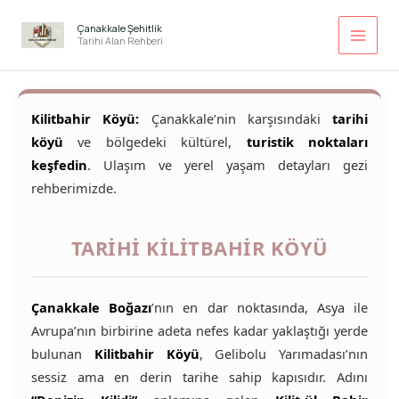
İçeriğe
atla
Çanakkale Şehitlik
Tarihi Alan Rehberi
Kilitbahir Köyü:
Çanakkale’nin karşısındaki
tarihi
köyü
ve bölgedeki kültürel,
turistik noktaları
keşfedin
. Ulaşım ve yerel yaşam detayları gezi
rehberimizde.
TARIHI KILITBAHIR KÖYÜ
Çanakkale Boğazı
’nın en dar noktasında, Asya ile
Avrupa’nın birbirine adeta nefes kadar yaklaştığı yerde
bulunan
Kilitbahir Köyü
, Gelibolu Yarımadası’nın
sessiz ama en derin tarihe sahip kapısıdır. Adını