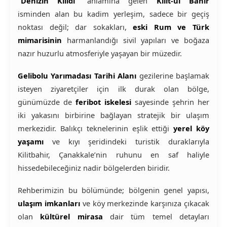
“Denizin Kilidi”
anlamına gelen
Kilit-ül Bahir
isminden alan bu kadim yerleşim, sadece bir geçiş
noktası değil; dar sokakları,
eski Rum ve Türk
mimarisinin
harmanlandığı sivil yapıları ve boğaza
nazır huzurlu atmosferiyle yaşayan bir müzedir.
Gelibolu Yarımadası Tarihi Alanı
gezilerine başlamak
isteyen ziyaretçiler için ilk durak olan bölge,
günümüzde de
feribot iskelesi
sayesinde şehrin her
iki yakasını birbirine bağlayan stratejik bir ulaşım
merkezidir. Balıkçı teknelerinin eşlik ettiği
yerel köy
yaşamı
ve kıyı şeridindeki turistik duraklarıyla
Kilitbahir, Çanakkale’nin ruhunu en saf haliyle
hissedebileceğiniz nadir bölgelerden biridir.
Rehberimizin bu bölümünde; bölgenin genel yapısı,
ulaşım imkanları
ve köy merkezinde karşınıza çıkacak
olan
kültürel mirasa
dair tüm temel detayları