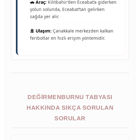
🚗 Araç:
Kilitbahir’den Eceabat’a giderken
yolun solunda, Eceabat’tan gelirken
sağda yer alır.
🚢 Ulaşım:
Çanakkale merkezden kalkan
feribotlar en hızlı erişim yöntemidir.
DEĞIRMENBURNU TABYASI
HAKKINDA SIKÇA SORULAN
SORULAR