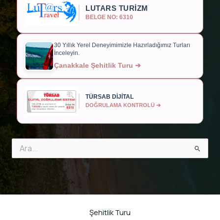
LUTARS TURİZM
BELGE NO: 6310
30 Yıllık Yerel Deneyimimizle Hazırladığımız Turları
İnceleyin.
Çanakkale Şehitlik Turu ➔
TÜRSAB DİJİTAL
DOĞRULAMA KONTROLÜ ➔
Search
for:
Şehitlik Turu