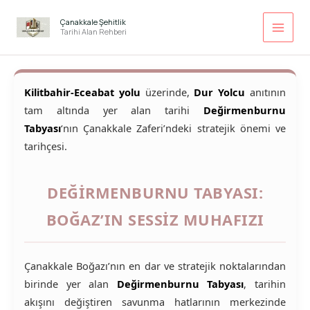
İçeriğe
atla
Çanakkale Şehitlik
Tarihi Alan Rehberi
Kilitbahir-Eceabat yolu
üzerinde,
Dur Yolcu
anıtının
tam altında yer alan tarihi
Değirmenburnu
Tabyası
‘nın Çanakkale Zaferi’ndeki stratejik önemi ve
tarihçesi.
DEĞIRMENBURNU TABYASI:
BOĞAZ’IN SESSIZ MUHAFIZI
Çanakkale Boğazı’nın en dar ve stratejik noktalarından
birinde yer alan
Değirmenburnu Tabyası
, tarihin
akışını değiştiren savunma hatlarının merkezinde