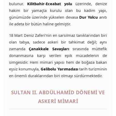
bulunur.
Kilitbahir-Eceabat yolu
üzerinde, denize
hakim bir yamaçta kurulu olan bu kadim yapı,
günümüzde üzerinde yükselen devasa
Dur Yolcu
anıtı
ile adeta bir bütün haline gelmiştir.
18 Mart Deniz Zaferi’nin en sarsılmaz tanıklarından biri
olan tabya, sadece askeri bir tahkimat değil; aynı
zamanda
Çanakkale Savaşları
sırasında müttefik
donanmasına karşı verilen epik mücadelenin de
simgesidir. Hem mimari yapısı hem de boğaza bakan
eşsiz konumuyla,
Gelibolu Yarımadası
tarih turizminin
en önemli duraklarından biri olmayı sürdürmektedir.
SULTAN II. ABDÜLHAMID DÖNEMI VE
ASKERI MIMARI