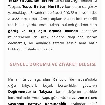
18 Mart Boğaz Muharebesi
sırasında Değirmenburnu
Tabyası,
Topçu Binbaşı Nuri Bey
komutasında görev
yapmaktaydı. Envanterinde 6 adet 240/22 mm ve 1 adet
210/22 mm olmak üzere toplam 7 adet kısa menzilli
top bulunuyordu. Ancak tabya, bulunduğu konumun
görüş ve atış açısı dışında kalması
nedeniyle
muharebenin en sıcak anlarına doğrudan iştirak
edememiş, bir anlamda zaferin sessiz ama hazır
bekleyen muhafızı olmuştur.
GÜNCEL DURUMU VE ZIYARET BILGISI
Mimari üslup açısından Gelibolu Yarımadası’ndaki
diğer tabyalarla büyük benzerlikler gösteren
Değirmenburnu Tabyası
, tarihi değerini titizlikle
korumaktadır. Ancak yapı, günümüzde
32. Deniz Hava
Savunma Batarya Komutanlığı
tarafından aktif