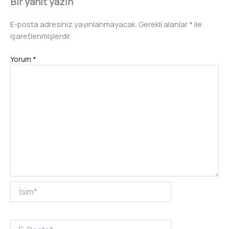
Bir yanıt yazın
E-posta adresiniz yayınlanmayacak.
Gerekli alanlar
*
ile
işaretlenmişlerdir
Yorum
*
İsim*
E-