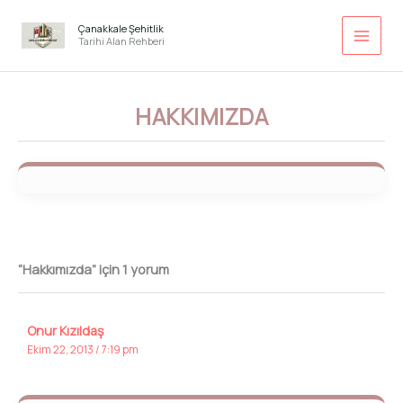
İçeriğe
atla
Çanakkale Şehitlik
Tarihi Alan Rehberi
HAKKIMIZDA
“Hakkımızda” için 1 yorum
Onur Kızıldaş
Ekim 22, 2013 / 7:19 pm