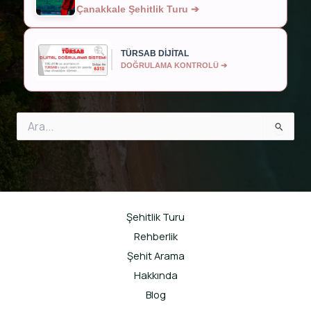
Çanakkale Şehitlik Turu ➔
TÜRSAB DİJİTAL
DOĞRULAMA KONTROLÜ ➔
Search
for:
Şehitlik Turu
Rehberlik
Şehit Arama
Hakkında
Blog