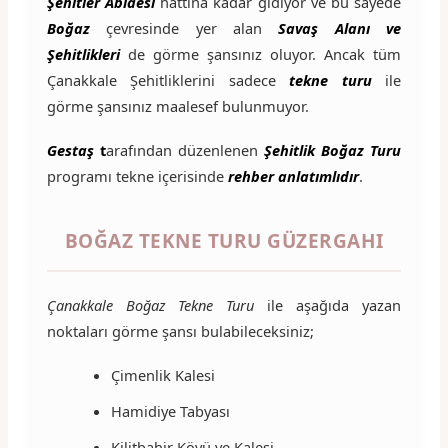
Şehitler Abidesi
hattına kadar gidiyor ve bu sayede
Boğaz
çevresinde yer alan
Savaş Alanı ve
Şehitlikleri
de görme şansınız oluyor. Ancak tüm
Çanakkale Şehitliklerini sadece
tekne turu
ile
görme şansınız maalesef bulunmuyor.
Gestaş
t
arafından düzenlenen
Şehitlik Boğaz Turu
programı tekne içerisinde
rehber anlatımlıdır
.
BOĞAZ TEKNE TURU GÜZERGAHI
Çanakkale Boğaz Tekne Turu
ile aşağıda yazan
noktaları görme şansı bulabileceksiniz;
Çimenlik Kalesi
Hamidiye Tabyası
Kilitbahir Köyü ve Kalesi