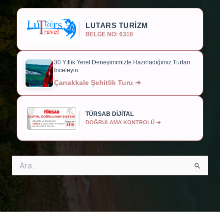
LUTARS TURİZM
BELGE NO: 6310
30 Yıllık Yerel Deneyimimizle Hazırladığımız Turları
İnceleyin.
Çanakkale Şehitlik Turu ➔
TÜRSAB DİJİTAL
DOĞRULAMA KONTROLÜ ➔
Search
for: