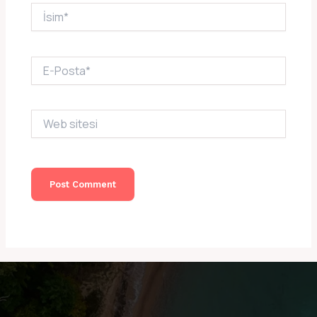
İsim*
E-
Posta*
Web
sitesi