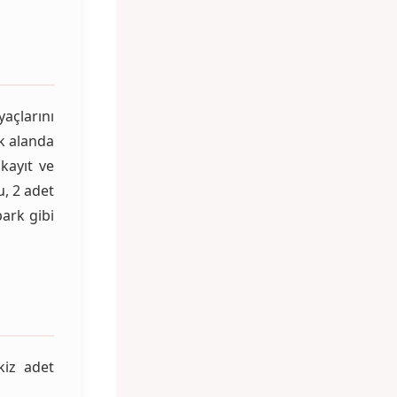
yaçlarını
ık alanda
kayıt ve
u, 2 adet
ark gibi
kiz adet