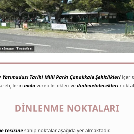
 Yarımadası Tarihi Milli Parkı Çanakkale Şehitlikleri
içeri
yaretçilerin
mola
verebilecekleri ve
dinlenebilecekleri
noktal
DINLENME NOKTALARI
e tesisine
sahip noktalar aşağıda yer almaktadır.