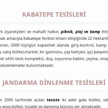
KABATEPE TESISLERI
rk ziyaretçileri ve mahalli halkın,
piknik, plaj ve kamp
ihti
ak amacıyla Kabatepe feribot limanı bitişiğinde 22 hektarl
lunan, 5000 kişi/gün kapasiteli alanda giriş-kontrol, kamp 
 satış büfesi,market, kır gazinosu, çay bahçesi, işçi pavyon
det sıhhi tesis kompleksi, duş, soyunma kabini, çeşme, otop
 düzenlemeler bulunmaktadır.
JANDARMA DINLENME TESISLERI
n 2005 tarihinde açılan
tesiste
iki adet gıda büfesi, se
k eşya büfesi, tuvalet ve danışma bürosu yer almaktadır.