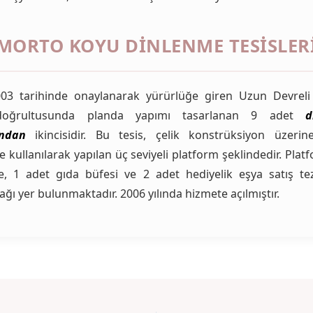
MORTO KOYU DINLENME TESISLER
003 tarihinde onaylanarak yürürlüğe giren Uzun Devreli
doğrultusunda planda yapımı tasarlanan 9 adet
d
ından
ikincisidir. Bu tesis, çelik konstrüksiyon üzeri
kullanılarak yapılan üç seviyeli platform şeklindedir. Plat
e, 1 adet gıda büfesi ve 2 adet hediyelik eşya satış te
ğı yer bulunmaktadır. 2006 yılında hizmete açılmıştır.