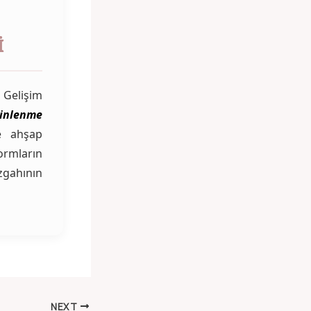
I
 Gelişim
inlenme
ne ahşap
formların
zgahının
NEXT