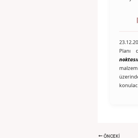
23.12.2
Planı 
noktas
malzeme 
üzerind
konulaca
ÖNCEKI