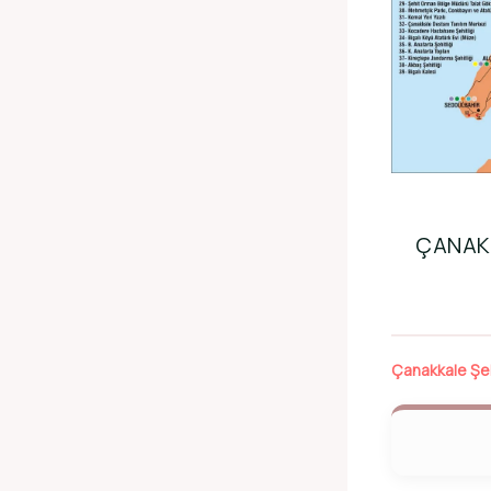
ÇANAKK
Çanakkale Şeh