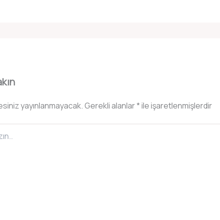
akın
esiniz yayınlanmayacak.
Gerekli alanlar
*
ile işaretlenmişlerdir