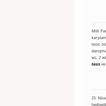
Milli Pa
karşılam
tesis o
danışma,
wc, 2 a
tesis
ve
25 Nisa
hediyeli