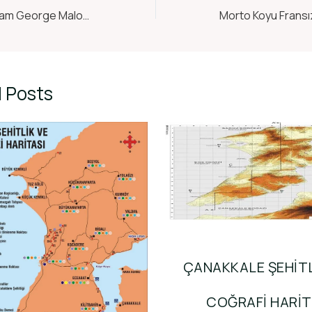
Anzak Subayı William George Malone Hatırası
Morto Koyu Fransız
 Posts
ÇANAKKALE ŞEHITL
COĞRAFI HARIT