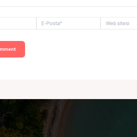
E-
Web
Posta*
sitesi