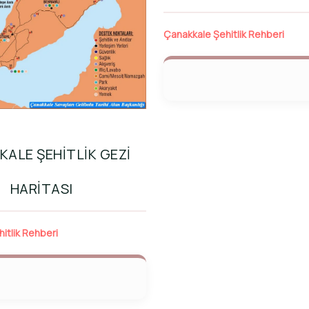
Çanakkale Şehitlik Rehberi
ALE ŞEHITLIK GEZI
HARITASI
itlik Rehberi