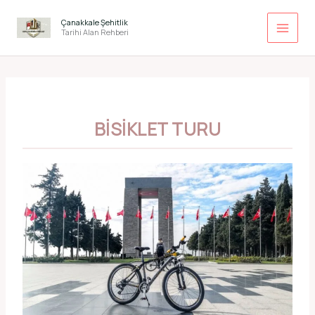
İçeriğe
atla
Çanakkale Şehitlik
Tarihi Alan Rehberi
BISIKLET TURU