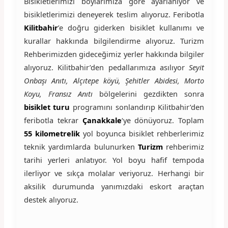
Bisikletlerimizi boylarımıza göre ayarlanıyor ve
bisikletlerimizi deneyerek teslim alıyoruz. Feribotla
Kilitbahir
’e doğru giderken bisiklet kullanımı ve
kurallar hakkında bilgilendirme alıyoruz. Turizm
Rehberimizden gideceğimiz yerler hakkında bilgiler
alıyoruz. Kilitbahir’den pedallarımıza asılıyor
Seyit
Onbaşı Anıtı, Alçıtepe köyü, Şehitler Abidesi, Morto
Koyu, Fransız Anıtı
bölgelerini gezdikten sonra
bisiklet turu
programını sonlandırıp Kilitbahir’den
feribotla tekrar
Çanakkale
‘ye dönüyoruz. Toplam
55 kilometrelik
yol boyunca bisiklet rehberlerimiz
teknik yardımlarda bulunurken
Turizm
rehberimiz
tarihi yerleri anlatıyor. Yol boyu hafif tempoda
ilerliyor ve sıkça molalar veriyoruz. Herhangi bir
aksilik durumunda yanımızdaki eskort araçtan
destek alıyoruz.