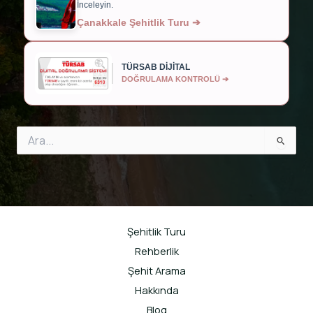
İnceleyin.
Çanakkale Şehitlik Turu ➔
TÜRSAB DİJİTAL
DOĞRULAMA KONTROLÜ ➔
Search
for:
Şehitlik Turu
Rehberlik
Şehit Arama
Hakkında
Blog