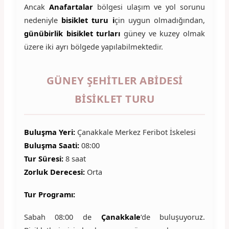
Ancak
Anafartalar
bölgesi ulaşım ve yol sorunu
nedeniyle
bisiklet turu i
çin uygun olmadığından,
günübirlik bisiklet turları
güney ve kuzey olmak
üzere iki ayrı bölgede yapılabilmektedir.
GÜNEY ŞEHITLER ABIDESI
BISIKLET TURU
Buluşma Yeri:
Çanakkale Merkez Feribot İskelesi
Buluşma Saati:
08:00
Tur Süresi:
8 saat
Zorluk Derecesi:
Orta
Tur Programı:
Sabah 08:00 de
Çanakkale
‘de buluşuyoruz.