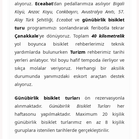
alıyoruz.
Eceabat
’dan pedallarımıza asılıyor
Bigali
Köyü, Anzac Koyu, Conkbayırı, Avustralya Anıtı, 57.
Alay Türk Şehitliği, Eceabat
ve
günübirlik bisiklet
turu
programımızı sonlandırarak feribotla tekrar
Çanakkale
‘ye dönüyoruz. Toplam
40 kilometrelik
yol boyunca bisiklet rehberlerimiz teknik
yardımlarda bulunurken
Turizm
rehberimiz tarihi
yerleri anlatıyor. Yol boyu hafif tempoda ilerliyor ve
sıkça molalar veriyoruz. Herhangi bir aksilik
durumunda yanımızdaki eskort araçtan destek
alıyoruz.
Günübirlik bisiklet turları
ön rezervasyonla
alınmaktadır.
Günübirlik Bisiklet Turları
her
haftasonu yapılmaktadır. Maximum 20 kişilik
günübirlik bisiklet turlarımız en az 8 kişilik
guruplara istenilen tarihlerde gerçekleştirilir.