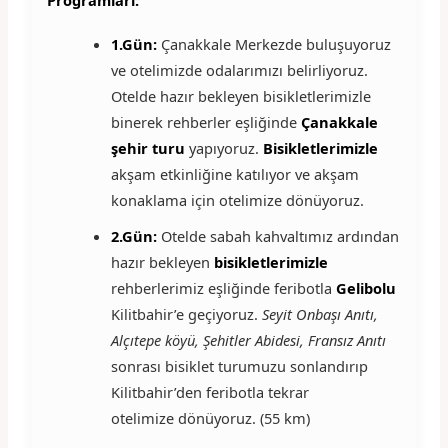
Programları:
1.Gün:
Çanakkale Merkezde buluşuyoruz
ve otelimizde odalarımızı belirliyoruz.
Otelde hazır bekleyen bisikletlerimizle
binerek rehberler eşliğinde
Çanakkale
şehir turu
yapıyoruz.
Bisikletlerimizle
akşam etkinliğine katılıyor ve akşam
konaklama için otelimize dönüyoruz.
2.Gün:
Otelde sabah kahvaltımız ardından
hazır bekleyen
bisikletlerimizle
rehberlerimiz eşliğinde feribotla
Gelibolu
Kilitbahir’e geçiyoruz.
Seyit Onbaşı Anıtı,
Alçıtepe köyü, Şehitler Abidesi, Fransız Anıtı
sonrası bisiklet turumuzu sonlandırıp
Kilitbahir’den feribotla tekrar
otelimize dönüyoruz. (55 km)