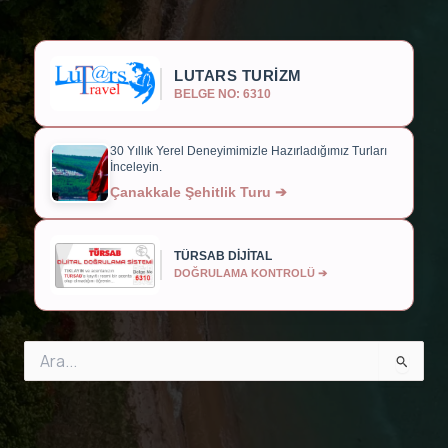
LUTARS TURİZM
BELGE NO: 6310
30 Yıllık Yerel Deneyimimizle Hazırladığımız Turları
İnceleyin.
Çanakkale Şehitlik Turu ➔
TÜRSAB DİJİTAL
DOĞRULAMA KONTROLÜ ➔
Search
for: