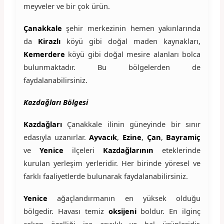
meyveler ve bir çok ürün.
Çanakkale
şehir merkezinin hemen yakınlarında
da
Kirazlı
köyü gibi doğal maden kaynakları,
Kemerdere
köyü gibi doğal mesire alanları bolca
bulunmaktadır. Bu bölgelerden de
faydalanabilirsiniz.
Kazdağları Bölgesi
Kazdağları
Çanakkale ilinin güneyinde bir sınır
edasıyla uzanırlar.
Ayvacık
,
Ezine
,
Çan
,
Bayramiç
ve
Yenice
ilçeleri
Kazdağlarının
eteklerinde
kurulan yerleşim yerleridir. Her birinde yöresel ve
farklı faaliyetlerde bulunarak faydalanabilirsiniz.
Yenice
ağaçlandırmanın en yüksek olduğu
bölgedir. Havası temiz
oksijeni
boldur. En ilginç
çeken özelliği ise arıcılık ve bal ürünleridir.