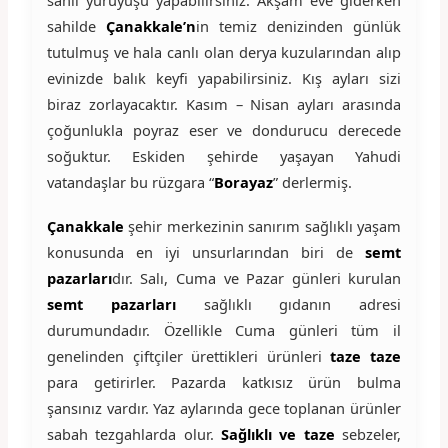
sahilde
Çanakkale’n
in temiz denizinden günlük
tutulmuş ve hala canlı olan derya kuzularından alıp
evinizde balık keyfi yapabilirsiniz. Kış ayları sizi
biraz zorlayacaktır. Kasım – Nisan ayları arasında
çoğunlukla poyraz eser ve dondurucu derecede
soğuktur. Eskiden şehirde yaşayan Yahudi
vatandaşlar bu rüzgara “
Borayaz
” derlermiş.
Çanakkale
şehir merkezinin sanırım sağlıklı yaşam
konusunda en iyi unsurlarından biri de
semt
pazarları
dır. Salı, Cuma ve Pazar günleri kurulan
semt pazarları
sağlıklı gıdanın adresi
durumundadır. Özellikle Cuma günleri tüm il
genelinden çiftçiler ürettikleri ürünleri
taze taze
para getirirler. Pazarda katkısız ürün bulma
şansınız vardır. Yaz aylarında gece toplanan ürünler
sabah tezgahlarda olur.
Sağlıklı ve taze
sebzeler,