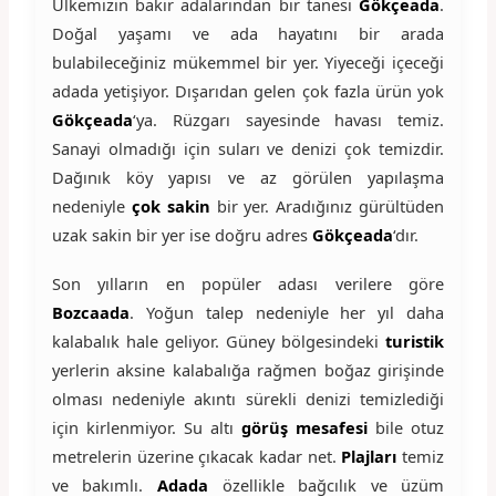
Ülkemizin bakir adalarından bir tanesi
Gökçeada
.
Doğal yaşamı ve ada hayatını bir arada
bulabileceğiniz mükemmel bir yer. Yiyeceği içeceği
adada yetişiyor. Dışarıdan gelen çok fazla ürün yok
Gökçeada
‘ya. Rüzgarı sayesinde havası temiz.
Sanayi olmadığı için suları ve denizi çok temizdir.
Dağınık köy yapısı ve az görülen yapılaşma
nedeniyle
çok sakin
bir yer. Aradığınız gürültüden
uzak sakin bir yer ise doğru adres
Gökçeada
‘dır.
Son yılların en popüler adası verilere göre
Bozcaada
. Yoğun talep nedeniyle her yıl daha
kalabalık hale geliyor. Güney bölgesindeki
turistik
yerlerin aksine kalabalığa rağmen boğaz girişinde
olması nedeniyle akıntı sürekli denizi temizlediği
için kirlenmiyor. Su altı
görüş mesafesi
bile otuz
metrelerin üzerine çıkacak kadar net.
Plajları
temiz
ve bakımlı.
Adada
özellikle bağcılık ve üzüm