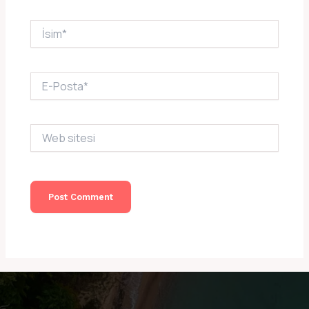
İsim*
E-
Posta*
Web
sitesi