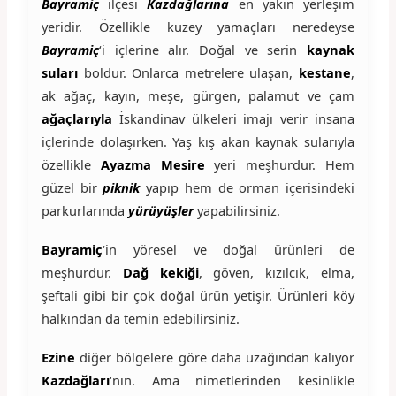
Bayramiç
ilçesi
Kazdağlarına
en yakın yerleşim
yeridir. Özellikle kuzey yamaçları neredeyse
Bayramiç
‘i içlerine alır. Doğal ve serin
kaynak
suları
boldur. Onlarca metrelere ulaşan,
kestane
,
ak ağaç, kayın, meşe, gürgen, palamut ve çam
ağaçlarıyla
İskandinav ülkeleri imajı verir insana
içlerinde dolaşırken. Yaş kış akan kaynak sularıyla
özellikle
Ayazma Mesire
yeri meşhurdur. Hem
güzel bir
piknik
yapıp hem de orman içerisindeki
parkurlarında
yürüyüşler
yapabilirsiniz.
Bayramiç
‘in yöresel ve doğal ürünleri de
meşhurdur.
Dağ kekiği
, göven, kızılcık, elma,
şeftali gibi bir çok doğal ürün yetişir. Ürünleri köy
halkından da temin edebilirsiniz.
Ezine
diğer bölgelere göre daha uzağından kalıyor
Kazdağları
‘nın. Ama nimetlerinden kesinlikle