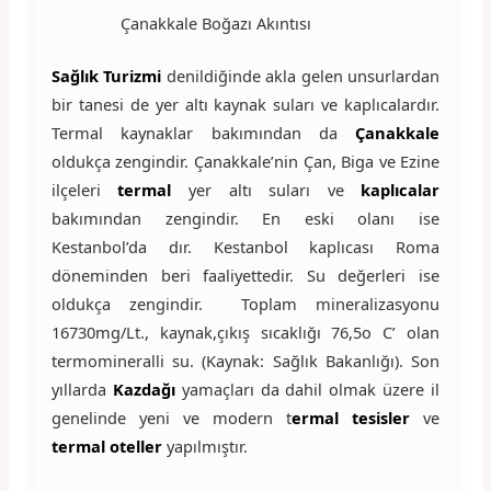
Çanakkale Boğazı Akıntısı
Sağlık Turizmi
denildiğinde akla gelen unsurlardan
bir tanesi de yer altı kaynak suları ve kaplıcalardır.
Termal kaynaklar bakımından da
Çanakkale
oldukça zengindir. Çanakkale’nin Çan, Biga ve Ezine
ilçeleri
termal
yer altı suları ve
kaplıcalar
bakımından zengindir. En eski olanı ise
Kestanbol’da dır. Kestanbol kaplıcası Roma
döneminden beri faaliyettedir. Su değerleri ise
oldukça zengindir. Toplam mineralizasyonu
16730mg/Lt., kaynak,çıkış sıcaklığı 76,5o C’ olan
termomineralli su. (Kaynak: Sağlık Bakanlığı). Son
yıllarda
Kazdağı
yamaçları da dahil olmak üzere il
genelinde yeni ve modern t
ermal tesisler
ve
termal oteller
yapılmıştır.