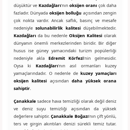
düşüktür ve
Kazdağları
‘nın
oksijen oranı
çok daha
fazladır. Dünyada
oksijen bolluğu
açısından zengin
çok nokta vardır. Ancak saflık, basınç ve mesafe
nedeniyle
solunabilirlik kalitesi
düşebilmektedir.
Kazdağları
da bu nedenle
Oksijen Kalitesi
olarak
dünyanın önemli merkezlerinden biridir. Bir diğer
husus ise güney yamacındaki turizm popülerliği
nedeniyle akla
Edremit Körfezi
‘nin gelmesidir.
Oysa ki
Kazdağları
‘nın asıl ormanları kuzey
yamaçlarındadır. O nedenle de
kuzey yamaçları
oksijen kalitesi
açısından
daha yüksek orana
sahiptir
.
Çanakkale
sadece hava temizliği olarak değil deniz
ve deniz suyu temizliği açısından da yüksek
değerlere sahiptir.
Çanakkale Boğazı
‘nın çift yönlü,
ters ve girgin akıntıları denizi sürekli temiz tutar.