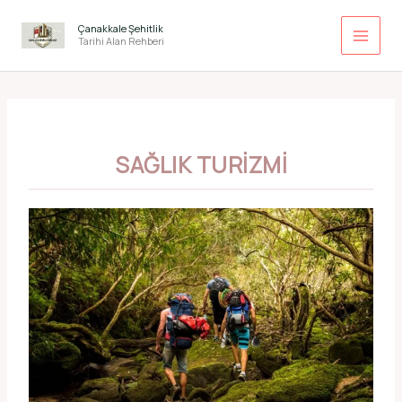
İçeriğe
atla
Çanakkale Şehitlik
Tarihi Alan Rehberi
SAĞLIK TURIZMI