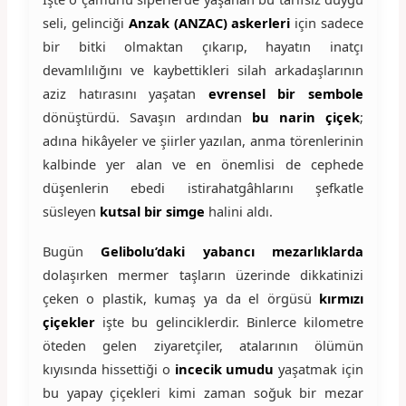
seli, gelinciği
Anzak (ANZAC) askerleri
için sadece
bir bitki olmaktan çıkarıp, hayatın inatçı
devamlılığını ve kaybettikleri silah arkadaşlarının
aziz hatırasını yaşatan
evrensel bir sembole
dönüştürdü. Savaşın ardından
bu narin çiçek
;
adına hikâyeler ve şiirler yazılan, anma törenlerinin
kalbinde yer alan ve en önemlisi de cephede
düşenlerin ebedi istirahatgâhlarını şefkatle
süsleyen
kutsal bir simge
halini aldı.
Bugün
Gelibolu’daki yabancı mezarlıklarda
dolaşırken mermer taşların üzerinde dikkatinizi
çeken o plastik, kumaş ya da el örgüsü
kırmızı
çiçekler
işte bu gelinciklerdir. Binlerce kilometre
öteden gelen ziyaretçiler, atalarının ölümün
kıyısında hissettiği o
incecik umudu
yaşatmak için
bu yapay çiçekleri kimi zaman soğuk bir mezar