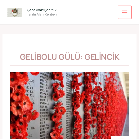
İçeriğe
atla
Çanakkale Şehitlik
Tarihi Alan Rehberi
GELIBOLU GÜLÜ: GELINCIK