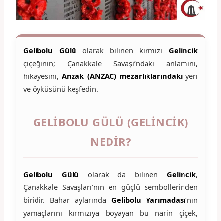
Gelibolu Gülü
olarak bilinen kırmızı
Gelincik
çiçeğinin; Çanakkale Savaşı’ndaki anlamını,
hikayesini,
Anzak (ANZAC) mezarlıklarındaki
yeri
ve öyküsünü keşfedin.
GELIBOLU GÜLÜ (GELINCIK)
NEDIR?
Gelibolu Gülü
olarak da bilinen
Gelincik
,
Çanakkale Savaşları’nın en güçlü sembollerinden
biridir. Bahar aylarında
Gelibolu Yarımadası
‘nın
yamaçlarını kırmızıya boyayan bu narin çiçek,