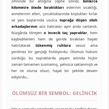
zihninde bir anlığına cephe silindi;
binlerce
kilometre ötede bıraktıkları
evlerinin sıcaklığı,
annelerinin elleri, çocukluklarında koştukları kırlar
ve yanı başlarında usulca
toprağa düşen silah
arkadaşlarının
aziz hatıraları aynı anda canlandı.
Rüzgârda titreyen
o incecik taç yapraklar
, hem
kaybedilenleri hem de geride bırakılan hayatı
hatırlatarak
tükenmiş ruhlara
sessiz ama
yenilmez bir gerçeği fısıldıyordu: Ölümün hüküm
sürdüğü bu topraklarda yaşam aslında hiçbir
zaman tamamen susmamış, yalnızca saklanmıştı ve
her ne olursa olsun, hayat bir şekilde devam
ediyordu…
ÖLÜMSÜZ BIR SEMBOL: GELINCIK
İşte o çamurlu siperlerde yaşanan bu tarifsiz duygu