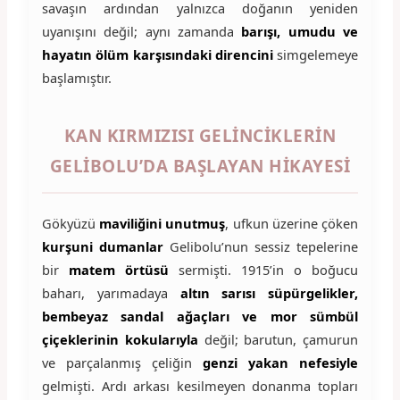
savaşın ardından yalnızca doğanın yeniden
uyanışını değil; aynı zamanda
barışı, umudu ve
hayatın ölüm karşısındaki direncini
simgelemeye
başlamıştır.
KAN KIRMIZISI GELINCIKLERIN
GELIBOLU’DA BAŞLAYAN HIKAYESI
Gökyüzü
maviliğini unutmuş
, ufkun üzerine çöken
kurşuni dumanlar
Gelibolu’nun sessiz tepelerine
bir
matem örtüsü
sermişti. 1915’in o boğucu
baharı, yarımadaya
altın sarısı süpürgelikler,
bembeyaz sandal ağaçları ve mor sümbül
çiçeklerinin kokularıyla
değil; barutun, çamurun
ve parçalanmış çeliğin
genzi yakan nefesiyle
gelmişti. Ardı arkası kesilmeyen donanma topları