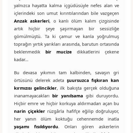
yalnızca hayatta kalma içgüdüsüyle nefes alan ve
içlerindeki son umut kırıntılarından bile vazgeçen
Anzak askerleri
, o kanlı ölüm kalım çizgisinde
artık hiçbir şeye şaşırmayan bir sessizliğe
gömülmüştü. Ta ki çamur ve kanla yoğrulmuş
toprağın yırtık yarıkları arasında, barutun ortasında
beklenmedik
bir mucize
dikkatlerini çekene
kadar…
Bu devasa yıkımın tam kalbinden, savaşın gri
örtüsünü delerek adeta
şuursuzca fışkıran kan
kırmızısı gelincikler
, ilk bakışta gerçek olduğuna
inanamayacakları
bir yanılsama
gibi duruyordu.
Hiçbir emre ve hiçbir korkuya aldırmadan açan bu
narin çiçekler
rüzgârla hafifçe eğilip doğruluyor,
her yanın ölüm koktuğu cehennemde inatla
yaşamı fısıldıyordu
. Onları gören askerlerin