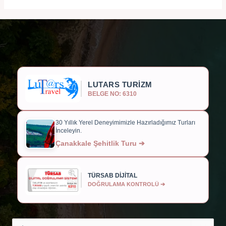
LUTARS TURİZM
BELGE NO: 6310
30 Yıllık Yerel Deneyimimizle Hazırladığımız Turları
İnceleyin.
Çanakkale Şehitlik Turu ➔
TÜRSAB DİJİTAL
DOĞRULAMA KONTROLÜ ➔
Search