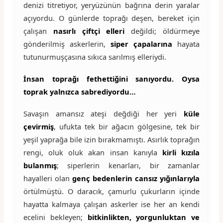
denizi titretiyor, yeryüzünün bağrına derin yaralar
açıyordu. O günlerde toprağı deşen, bereket için
çalışan
nasırlı çiftçi elleri
değildi; öldürmeye
gönderilmiş askerlerin,
siper çapalarına
hayata
tutunurmuşçasına sıkıca sarılmış elleriydi.
İnsan toprağı fethettiğini sanıyordu. Oysa
toprak yalnızca sabrediyordu…
Savaşın amansız ateşi değdiği her yeri
küle
çevirmiş
, ufukta tek bir ağacın gölgesine, tek bir
yeşil yaprağa bile izin bırakmamıştı. Asırlık toprağın
rengi, oluk oluk akan insan kanıyla
kirli kızıla
bulanmış
; siperlerin kenarları, bir zamanlar
hayalleri olan
genç bedenlerin cansız yığınlarıyla
örtülmüştü. O daracık, çamurlu çukurların içinde
hayatta kalmaya çalışan askerler ise her an kendi
ecelini bekleyen;
bitkinlikten, yorgunluktan ve