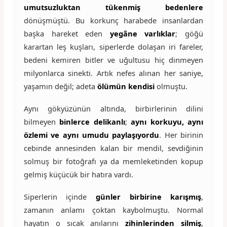
umutsuzluktan tükenmiş bedenlere
dönüşmüştü. Bu korkunç harabede insanlardan
başka hareket eden
yegâne varlıklar
; göğü
karartan leş kuşları, siperlerde dolaşan iri fareler,
bedeni kemiren bitler ve uğultusu hiç dinmeyen
milyonlarca sinekti. Artık nefes alınan her saniye,
yaşamın değil; adeta
ölümün kendisi
olmuştu.
Aynı gökyüzünün altında, birbirlerinin dilini
bilmeyen
binlerce delikanlı
;
aynı korkuyu, aynı
özlemi ve aynı umudu paylaşıyordu
. Her birinin
cebinde annesinden kalan bir mendil, sevdiğinin
solmuş bir fotoğrafı ya da memleketinden kopup
gelmiş küçücük bir hatıra vardı.
Siperlerin içinde
günler birbirine karışmış
,
zamanın anlamı çoktan kaybolmuştu. Normal
hayatın o sıcak anılarını
zihinlerinden silmiş
,