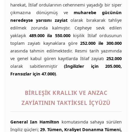
harekat, İtilaf ordularının cehennemi yaşadığı bir siper
çıkmazına dönüşmüş ve
muharebe gücünün
neredeyse yarısını zayiat
olarak bırakarak tahliye
edilmek zorunda kalmıştır. Cepheye sevk edilen
yaklaşık
489.000 ila 550.000
kişilik İtilaf ordusunun
toplam zayiatı kaynaklara göre
252.000 ile 300.000
arasında tahmin edilmektedir. Resmi tarih yazımında
ve genel kabul gören kayıtlarda İtilaf zayiatı
252.000
olarak sabitlenmiştir
(İngilizler için 205.000,
Fransızlar için 47.000)
.
BIRLEŞIK KRALLIK VE ANZAC
ZAYIATININ TAKTIKSEL İÇYÜZÜ
General Ian Hamilton
komutasında sahaya sürülen
İngiliz güçleri;
29. Tümen, Kraliyet Donanma Tümeni,