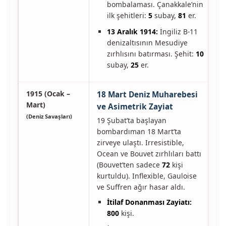
bombalaması. Çanakkale’nin
ilk şehitleri:
5
subay,
81
er.
13 Aralık 1914:
İngiliz B-11
denizaltısının Mesudiye
zırhlısını batırması. Şehit:
10
subay,
25
er.
1915 (Ocak –
18 Mart Deniz Muharebesi
Mart)
ve Asimetrik Zayiat
(Deniz Savaşları)
19 Şubat’ta başlayan
bombardıman 18 Mart’ta
zirveye ulaştı. Irresistible,
Ocean ve Bouvet zırhlıları battı
(Bouvet’ten sadece
72
kişi
kurtuldu). Inflexible, Gauloise
ve Suffren ağır hasar aldı.
İtilaf Donanması Zayiatı:
800
kişi.