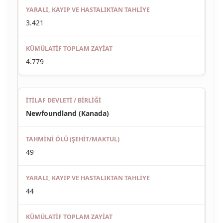
3.421
4.779
Newfoundland (Kanada)
49
44