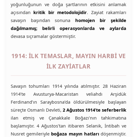
yoğunluğunun ve doğa şartlarının etkisini anlamak
açısından
kritik bir metodolojidir
. Zayiat rakamları
savaşın başından sonuna
homojen bir şekilde
dağılmamış; belirli operasyonlarda ve aylarda
devasa sıçramalar göstermiştir.
1914: İLK TEMASLAR, MAYIN HARBI VE
İLK ZAYIATLAR
Savaşın tohumları 1914 yılında atılmıştır. 28 Haziran
1914’te Avusturya-Macaristan veliahdı Arşidük
Ferdinand’ın Saraybosna’da öldürülmesiyle başlayan
süreçte Osmanlı Devleti,
2 Ağustos 1914’te seferberlik
ilan etmiş ve Çanakkale Boğazı’nın tahkimatına
başlamıştır. 4 Ağustos’tan itibaren Selanik, İntibah ve
Nusret gemileriyle
boğaza mayın hatları
döşenmiştir.