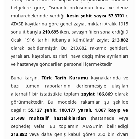
belgelere göre, Osmanlı ordusunun kara ve deniz
muharebelerinde verdiği
kesin şehit sayısı 57.370
‘tir.
ATASE kayıtlarına göre genel zayiat miktarı Aralık 1915
sonu itibarıyla
210.695
iken, savaşın fiilen sona erdiği 9
Ocak 1916 tarihi itibarıyla kümülatif zayiat
213.882
olarak sabitlenmiştir. Bu 213.882 rakamı; şehitleri,
yaralıları, kayıpları, esirleri, hava değişimine ayrılanları
ve hastaneye gönderilen personeli içermektedir.
Buna karşın,
Türk Tarih Kurumu
kaynaklarında ve
bazı tümen raporlarının derlenmesiyle ulaşılan
alternatif bir istatistikte toplam
zayiat 186.869
olarak
görünmektedir. Bu modelde rakamlar şu şekilde
dağılır:
55.127 şehit, 100.177 yaralı, 1.067 kayıp ve
21.498 muhtelif hastalıklardan
(hastanede veya
cephede) vefat. Bu toplamın ATASE’nin belirlediği
213.882
veya daha geniş kabul gören 250 bin civarı