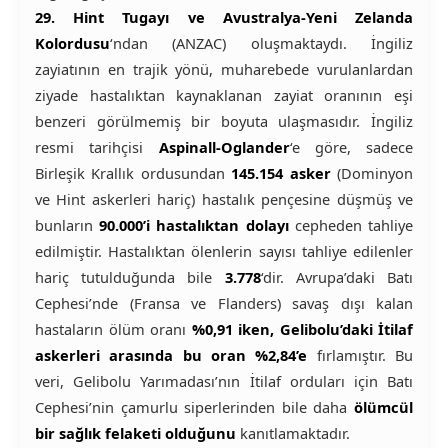
29. Hint Tugayı ve Avustralya-Yeni Zelanda
Kolordusu
‘ndan (ANZAC) oluşmaktaydı. İngiliz
zayiatının en trajik yönü, muharebede vurulanlardan
ziyade hastalıktan kaynaklanan zayiat oranının eşi
benzeri görülmemiş bir boyuta ulaşmasıdır. İngiliz
resmi tarihçisi
Aspinall-Oglander
‘e göre, sadece
Birleşik Krallık ordusundan
145.154 asker
(Dominyon
ve Hint askerleri hariç) hastalık pençesine düşmüş ve
bunların
90.000’i hastalıktan dolayı
cepheden tahliye
edilmiştir. Hastalıktan ölenlerin sayısı tahliye edilenler
hariç tutulduğunda bile
3.778
‘dir. Avrupa’daki Batı
Cephesi’nde (Fransa ve Flanders) savaş dışı kalan
hastaların ölüm oranı
%0,91 iken, Gelibolu’daki İtilaf
askerleri arasında bu oran %2,84’e
fırlamıştır. Bu
veri, Gelibolu Yarımadası’nın İtilaf orduları için Batı
Cephesi’nin çamurlu siperlerinden bile daha
ölümcül
bir sağlık felaketi olduğunu
kanıtlamaktadır.