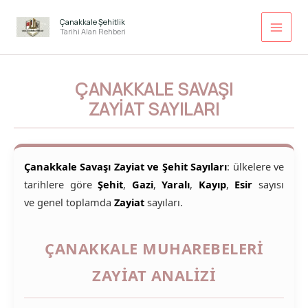
İçeriğe
atla
Çanakkale Şehitlik
Tarihi Alan Rehberi
ÇANAKKALE SAVAŞI
ZAYIAT SAYILARI
Çanakkale Savaşı Zayiat ve Şehit Sayıları
: ülkelere ve
tarihlere göre
Şehit
,
Gazi
,
Yaralı
,
Kayıp
,
Esir
sayısı
ve genel toplamda
Zayiat
sayıları.
ÇANAKKALE MUHAREBELERI
ZAYIAT ANALIZI