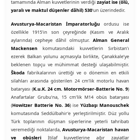
tamamında Alman kuvvetlerinin verdiği
zayiat ise (ölü,
yaralı ve maktul düşenler dâhil) 530
‘un üzerindedir.
Avusturya-Macaristan İmparatorluğu
ordusu ise
özellikle 1915’in son çeyreğinde (Kasım ve Aralık
aylarında) cepheye dâhil olmuştur.
Alman General
Mackensen
komutasındaki kuvvetlerin Sırbistan’ı
ezerek Balkan yolunu açmasıyla birlikte, Çanakkale’ye
beklenen topçu ve mühimmat desteği ulaşabilmiştir.
Škoda
fabrikalarının ürettiği ve o dönemin en etkili
silahları arasında gösterilen 24 cm’lik motorlu havan
bataryası (
K.u.K. 24 cm. Motormörser-Batterie No. 9
)
Anafartalar Grubu’na, 15 cm’lik M14 obüs bataryası
(
Howitzer Batterie No. 36
) ise
Yüzbaşı Manouschek
komutasında Seddülbahir’e yerleştirilmiştir. Düz yollu
Türk toplarının düşman siperlerine yeterli tahribatı
veremediği noktalarda,
Avusturya-Macaristan havan
ve obüsleri
İtilaf kuvvetlerine ağır zayiatlar