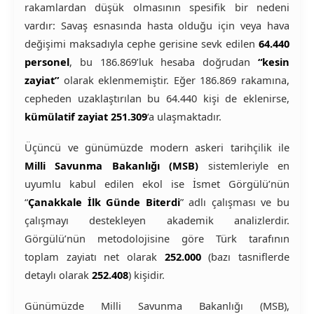
rakamlardan düşük olmasının spesifik bir nedeni
vardır: Savaş esnasında hasta olduğu için veya hava
değişimi maksadıyla cephe gerisine sevk edilen
64.440
personel
, bu 186.869’luk hesaba doğrudan
“kesin
zayiat”
olarak eklenmemiştir. Eğer 186.869 rakamına,
cepheden uzaklaştırılan bu 64.440 kişi de eklenirse,
kümülatif zayiat 251.309
‘a ulaşmaktadır.
Üçüncü ve günümüzde modern askeri tarihçilik ile
Milli Savunma Bakanlığı (MSB)
sistemleriyle en
uyumlu kabul edilen ekol ise İsmet Görgülü’nün
“
Çanakkale İlk Günde Biterdi
” adlı çalışması ve bu
çalışmayı destekleyen akademik analizlerdir.
Görgülü’nün metodolojisine göre Türk tarafının
toplam zayiatı net olarak
252.000
(bazı tasniflerde
detaylı olarak
252.408
) kişidir.
Günümüzde Milli Savunma Bakanlığı (MSB),