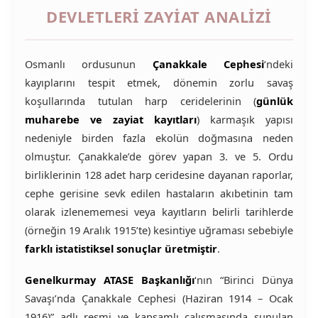
DEVLETLERİ ZAYİAT ANALİZİ
Osmanlı ordusunun
Çanakkale Cephesi
‘ndeki
kayıplarını tespit etmek, dönemin zorlu savaş
koşullarında tutulan harp ceridelerinin (
günlük
muharebe ve zayiat kayıtları
) karmaşık yapısı
nedeniyle birden fazla ekolün doğmasına neden
olmuştur. Çanakkale’de görev yapan 3. ve 5. Ordu
birliklerinin 128 adet harp ceridesine dayanan raporlar,
cephe gerisine sevk edilen hastaların akıbetinin tam
olarak izlenememesi veya kayıtların belirli tarihlerde
(örneğin 19 Aralık 1915’te) kesintiye uğraması sebebiyle
farklı istatistiksel sonuçlar üretmiştir
.
Genelkurmay ATASE Başkanlığı
‘nın “Birinci Dünya
Savaşı’nda Çanakkale Cephesi (Haziran 1914 – Ocak
1916)” adlı resmi ve kapsamlı çalışmasında sunulan