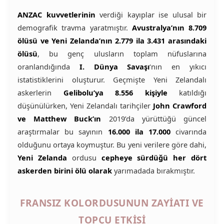
ANZAC kuvvetlerinin
verdiği kayıplar ise ulusal bir
demografik travma yaratmıştır.
Avustralya’nın 8.709
ölüsü ve Yeni Zelanda’nın 2.779 ila 3.431 arasındaki
ölüsü
, bu genç ulusların toplam nüfuslarına
oranlandığında
I. Dünya Savaşı
‘nın en yıkıcı
istatistiklerini oluşturur. Geçmişte Yeni Zelandalı
askerlerin
Gelibolu’ya 8.556 kişiyle
katıldığı
düşünülürken, Yeni Zelandalı tarihçiler
John Crawford
ve Matthew Buck’ın
2019’da yürüttüğü güncel
araştırmalar bu sayının
16.000 ila 17.000
civarında
olduğunu ortaya koymuştur. Bu yeni verilere göre dahi,
Yeni Zelanda
ordusu
cepheye sürdüğü her dört
askerden birini ölü olarak
yarımadada bırakmıştır.
FRANSIZ KOLORDUSUNUN ZAYIATI VE
TOPÇU ETKISI