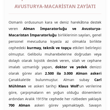
AVUSTURYA-MACARISTAN ZAYIATI
Osmanlı ordusunun kara ve deniz harekâtına destek
veren
Alman İmparatorluğu ve Avusturya-
Macaristan İmparatorluğu
birliklerinin sayıları, genel
personel mevcuduna kıyasla az olmakla birlikte
cephedeki
kurmay, teknik ve topçu
etkileri belirleyici
olmuştur. Gelibolu muharebelerine doğrudan veya
dolaylı olarak lojistik destek veren, silah ve cephane
imalatı uzmanlığı yapan,
doktor ve yedek
denizci
olarak görev alan
2.500 ila 3.000 Alman askeri
Çanakkale’de bulunmuştur. Alman subay
Carl
Mühlman
ve askeri tarihçi
Klaus Wolf
‘un verilerine
göre, çarpışmaların en yoğun olduğu dönemlerin
ardından Aralık 1915’te cephede her rütbeden yaklaşık
700 Alman
askeri görev yapmaktaydı. Savaşın