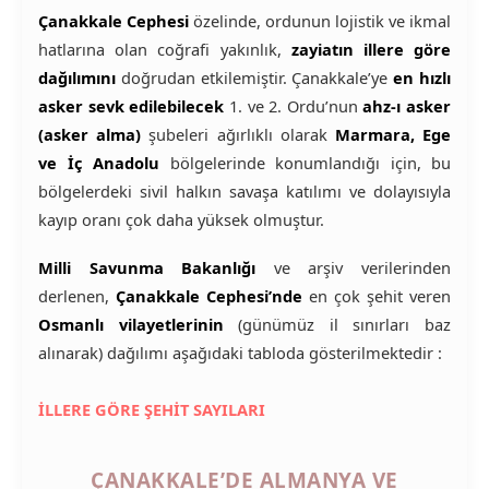
Çanakkale Cephesi
özelinde, ordunun lojistik ve ikmal
hatlarına olan coğrafi yakınlık,
zayiatın illere göre
dağılımını
doğrudan etkilemiştir. Çanakkale’ye
en hızlı
asker sevk edilebilecek
1. ve 2. Ordu’nun
ahz-ı asker
(asker alma)
şubeleri ağırlıklı olarak
Marmara, Ege
ve İç Anadolu
bölgelerinde konumlandığı için, bu
bölgelerdeki sivil halkın savaşa katılımı ve dolayısıyla
kayıp oranı çok daha yüksek olmuştur.
Milli Savunma Bakanlığı
ve arşiv verilerinden
derlenen,
Çanakkale Cephesi’nde
en çok şehit veren
Osmanlı vilayetlerinin
(günümüz il sınırları baz
alınarak) dağılımı aşağıdaki tabloda gösterilmektedir :
İLLERE GÖRE ŞEHİT SAYILARI
ÇANAKKALE’DE ALMANYA VE