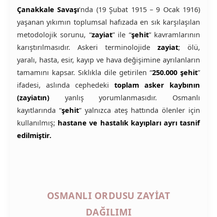
Çanakkale Savaşı
‘nda (19 Şubat 1915 – 9 Ocak 1916)
yaşanan yıkımın toplumsal hafızada en sık karşılaşılan
metodolojik sorunu, “
zayiat
” ile “
şehit
” kavramlarının
karıştırılmasıdır. Askeri terminolojide
zayiat
; ölü,
yaralı, hasta, esir, kayıp ve hava değişimine ayrılanların
tamamını kapsar. Sıklıkla dile getirilen “
250.000 şehit
”
ifadesi, aslında cephedeki
toplam asker kaybının
(zayiatın)
yanlış yorumlanmasıdır. Osmanlı
kayıtlarında “
şehit
” yalnızca ateş hattında ölenler için
kullanılmış;
hastane ve hastalık kayıpları ayrı tasnif
edilmiştir.
OSMANLI ORDUSU ZAYIAT
DAĞILIMI