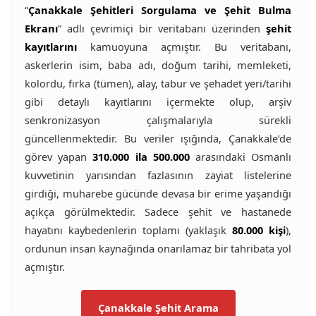
“
Çanakkale Şehitleri Sorgulama ve Şehit Bulma
Ekranı
” adlı çevrimiçi bir veritabanı üzerinden
şehit
kayıtlarını
kamuoyuna açmıştır. Bu veritabanı,
askerlerin isim, baba adı, doğum tarihi, memleketi,
kolordu, fırka (tümen), alay, tabur ve şehadet yeri/tarihi
gibi detaylı kayıtlarını içermekte olup, arşiv
senkronizasyon çalışmalarıyla sürekli
güncellenmektedir. Bu veriler ışığında, Çanakkale’de
görev yapan
310.000 ila 500.000
arasındaki Osmanlı
kuvvetinin yarısından fazlasının zayiat listelerine
girdiği, muharebe gücünde devasa bir erime yaşandığı
açıkça görülmektedir. Sadece şehit ve hastanede
hayatını kaybedenlerin toplamı (yaklaşık
80.000 kişi
),
ordunun insan kaynağında onarılamaz bir tahribata yol
açmıştır.
Çanakkale Şehit Arama