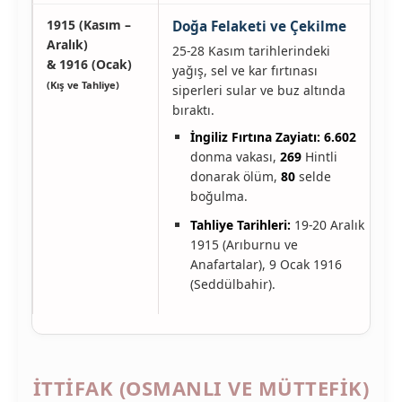
1915 (Kasım –
Doğa Felaketi ve Çekilme
Aralık)
25-28 Kasım tarihlerindeki
& 1916 (Ocak)
yağış, sel ve kar fırtınası
(Kış ve Tahliye)
siperleri sular ve buz altında
bıraktı.
İngiliz Fırtına Zayiatı:
6.602
donma vakası,
269
Hintli
donarak ölüm,
80
selde
boğulma.
Tahliye Tarihleri:
19-20 Aralık
1915 (Arıburnu ve
Anafartalar), 9 Ocak 1916
(Seddülbahir).
İTTİFAK (OSMANLI VE MÜTTEFİK)