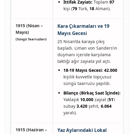
İttifak Zayiatı:
Toplam
97
kişi (
79
Türk,
18
Alman).
1915 (Nisan –
Kara Çıkarmaları ve 19
Mayıs)
Mayıs Gecesi
(Süngü Taarruzları)
25 Nisan’da karaya çıkış
başladı. Liman von Sanders’in
düşmanı içeride karşılama
taktiği ağır zayiata yol açtı.
18-19 Mayıs Gecesi:
42.000
kişilik kuvvetle topçusuz
süngü taarruzu yapıldı.
Bilanço (Birkaç Saat İçinde):
Yaklaşık
10.000
zayiat (
51
‘i
subay
3.420
şehit,
6.064
yaralı).
1915 (Haziran –
Yaz Aylarındaki Lokal