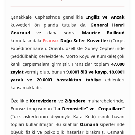
Çanakkale Cephesi’nde genellikle
İngiliz ve Anzak
kuvvetleri ön planda tutulsa da,
General Henri
Gouraud
ve daha sonra
Maurice Bailloud
komutasındaki
Fransız
Doğu Sefer Kuvvetleri
(Corps
Expéditionnaire d’Orient), özellikle Güney Cephesi’nde
(Seddülbahir, Kerevizdere, Morto Koyu ve Kumkale) çok
kanlı çarpışmalara girmiştir. Fransızlar toplam
47.000
zayiat
vermiş olup, bunun
9.000’i ölü ve kayıp, 18.000’i
yaralı ve 20.000’i hastalıktan tahliye
edilenleri
kapsamaktadır.
Özellikle
Kerevizdere
ve
Zığındere
muharebelerinde,
Fransız topçusunun
“La Demosielle” ve “Cropuillard”
(Türk askerlerinin deyimiyle Kara Kedi) isimli havan
topları kullanılmıştır. Bu silahlar
Osmanlı
siperlerinde
büyük fiziki ve psikolojik hasarlar bırakmış, Osmanlı