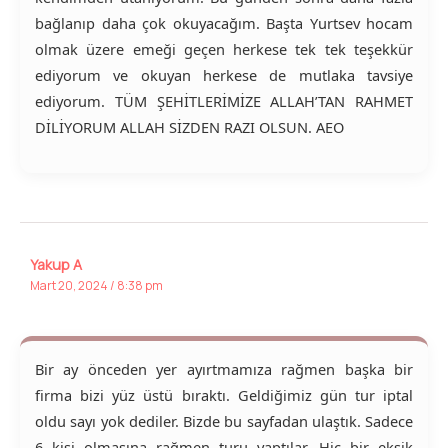
bağlanıp daha çok okuyacağım. Başta Yurtsev hocam
olmak üzere emeği geçen herkese tek tek teşekkür
ediyorum ve okuyan herkese de mutlaka tavsiye
ediyorum. TÜM ŞEHİTLERİMİZE ALLAH’TAN RAHMET
DİLİYORUM ALLAH SİZDEN RAZI OLSUN. AEO
Yakup A
Mart 20, 2024 / 8:38 pm
Bir ay önceden yer ayırtmamıza rağmen başka bir
firma bizi yüz üstü bıraktı. Geldiğimiz gün tur iptal
oldu sayı yok dediler. Bizde bu sayfadan ulaştık. Sadece
6 kişi olmasına rağmen turu yaptılar. Hiç bir eksik