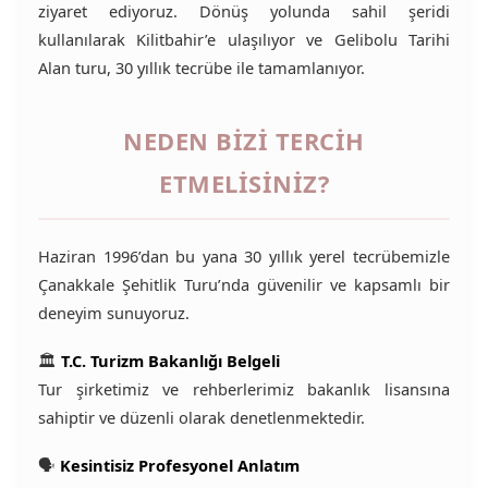
ziyaret ediyoruz. Dönüş yolunda sahil şeridi
kullanılarak Kilitbahir’e ulaşılıyor ve Gelibolu Tarihi
Alan turu, 30 yıllık tecrübe ile tamamlanıyor.
NEDEN BIZI TERCIH
ETMELISINIZ?
Haziran 1996’dan bu yana 30 yıllık yerel tecrübemizle
Çanakkale Şehitlik Turu’nda güvenilir ve kapsamlı bir
deneyim sunuyoruz.
🏛️
T.C. Turizm Bakanlığı Belgeli
Tur şirketimiz ve rehberlerimiz bakanlık lisansına
sahiptir ve düzenli olarak denetlenmektedir.
🗣️
Kesintisiz Profesyonel Anlatım