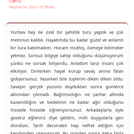
Can U
Haziran 14, 2024 / 12:36 am
Yurtsev bey ile özel bir şehitlik turu yaptık ve çok
memnun kaldık. Hayatımda bu kadar güzel ve anlamlı
bir tura katılmadım. Hocam müthiş, övmeye kelimeler
yetmez. Sonsuz bilgiye sahip olduğunu düşünüyorum
çünkü ne sorsak biliyordu. Anlattım tarzı insanı çok
etkiliyor. Dinlerken hayal kurup savaş anına falan
gidiyorsunuz. Yazarken bile tüylerim diken diken oldu.
Savaşın gerçek yüzünü duyduktan sonra günlerce
aklımdan çıkmadı. Bağımsızlığın ne şartlar altında
kazanıldığını ve bedelinin ne kadar ağır olduğunu
hissede hissede öğreniyorsunuz. Arkadaşlarla öyle
gezeriz eğleniriz diye geldim, milli duygularla geri
döndüm. Tarih dersinden hep nefret ettiğim için
kendimden utanıyorum. Bu günden sonra daha fazla