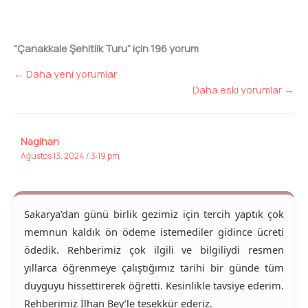
“Çanakkale Şehitlik Turu” için 196 yorum
Daha
← Daha yeni yorumlar
eski
Daha eski yorumlar →
yorumlar
→
Nagihan
Ağustos 13, 2024 / 3:19 pm
Sakarya’dan günü birlik gezimiz için tercih yaptık çok
memnun kaldık ön ödeme istemediler gidince ücreti
ödedik. Rehberimiz çok ilgili ve bilgiliydi resmen
yıllarca öğrenmeye çalıştığımız tarihi bir günde tüm
duyguyu hissettirerek öğretti. Kesinlikle tavsiye ederim.
Rehberimiz İlhan Bey’le teşekkür ederiz.