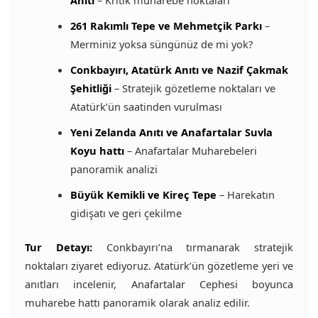
Anıtı
– Kritik muharebe noktaları
261 Rakımlı Tepe ve Mehmetçik Parkı
–
Merminiz yoksa süngünüz de mi yok?
Conkbayırı, Atatürk Anıtı ve Nazif Çakmak
Şehitliği
– Stratejik gözetleme noktaları ve
Atatürk’ün saatinden vurulması
Yeni Zelanda Anıtı ve Anafartalar Suvla
Koyu hattı
– Anafartalar Muharebeleri
panoramik analizi
Büyük Kemikli ve Kireç Tepe
– Harekatın
gidişatı ve geri çekilme
Tur Detayı:
Conkbayırı’na tırmanarak stratejik
noktaları ziyaret ediyoruz. Atatürk’ün gözetleme yeri ve
anıtları incelenir, Anafartalar Cephesi boyunca
muharebe hattı panoramik olarak analiz edilir.