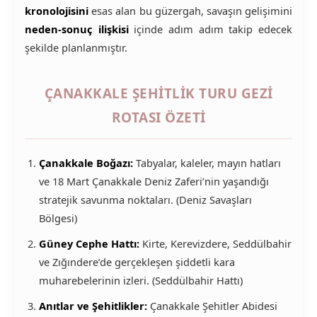
kronolojisini
esas alan bu güzergah, savaşın gelişimini
neden-sonuç ilişkisi
içinde adım adım takip edecek
şekilde planlanmıştır.
ÇANAKKALE ŞEHITLIK TURU GEZI
ROTASI ÖZETI
Çanakkale Boğazı:
Tabyalar, kaleler, mayın hatları
ve 18 Mart Çanakkale Deniz Zaferi’nin yaşandığı
stratejik savunma noktaları. (Deniz Savaşları
Bölgesi)
Güney Cephe Hattı:
Kirte, Kerevizdere, Seddülbahir
ve Zığındere’de gerçekleşen şiddetli kara
muharebelerinin izleri. (Seddülbahir Hattı)
Anıtlar ve Şehitlikler:
Çanakkale Şehitler Abidesi