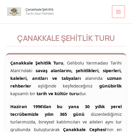
İçeriğe
atla
Çanakkale Şehitlik
Tarihi Alan Rehberi
ÇANAKKALE ŞEHITLIK TURU
Çanakkale Şehitlik Turu
, Gelibolu Yarımadası Tarihi
Alanı’ndaki
savaş alanlarını, şehitlikleri, siperleri,
kaleleri, anıtları ve tabyaları
alanında
uzman
rehberler
eşliğinde keşfedeceğiniz
günübirlik
kapsamlı bir
tarih ve kültür turu
dur.
Haziran 1996’dan bu yana 30 yıllık yerel
tecrübemizle yılın 365 günü
düzenlediğimiz
turlarımızda, bireysel katılımcıları ve aileleri aynı tur
grubunda buluşturarak
Çanakkale Cephesi
‘nin en