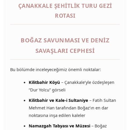
ÇANAKKALE ŞEHITLIK TURU GEZI
ROTASI
BOĞAZ SAVUNMASI VE DENIZ
SAVAŞLARI CEPHESI
Bu bölümde inceleyeceğimiz önemli noktalar:
Kilitbahir Köyü
– Çanakkale’yle özdeşleşen
“Dur Yolcu” görseli
Kilitbahir ve Kale-i Sultaniye
– Fatih Sultan
Mehmet Han tarafından Boğaz’ın en dar
noktasına inşa edilen kaleler
Namazgah Tabyası ve Müzesi
– Boğaz