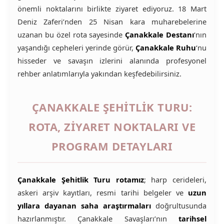
önemli noktalarını birlikte ziyaret ediyoruz. 18 Mart
Deniz Zaferi’nden 25 Nisan kara muharebelerine
uzanan bu özel rota sayesinde
Çanakkale Destanı
‘nın
yaşandığı cepheleri yerinde görür,
Çanakkale Ruhu
‘nu
hisseder ve savaşın izlerini alanında profesyonel
rehber anlatımlarıyla yakından keşfedebilirsiniz.
ÇANAKKALE ŞEHITLIK TURU:
ROTA, ZIYARET NOKTALARI VE
PROGRAM DETAYLARI
Çanakkale Şehitlik Turu rotamız
; harp cerideleri,
askeri arşiv kayıtları, resmi tarihi belgeler ve
uzun
yıllara dayanan saha araştırmaları
doğrultusunda
hazırlanmıştır. Çanakkale Savaşları’nın
tarihsel