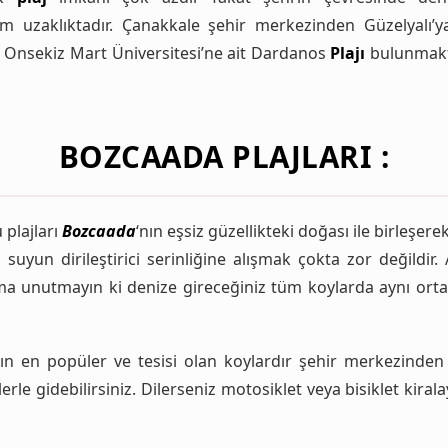
 uzaklıktadır. Çanakkale şehir merkezinden Güzelyalı’ya
 Onsekiz Mart Üniversitesi’ne ait Dardanos
Plajı
bulunmakta
BOZCAADA
PLAJLARI :
 plajları
Bozcaada
‘nın eşsiz güzellikteki doğası ile birleşer
suyun dirileştirici serinliğine alışmak çokta zor değild
a unutmayın ki denize gireceğiniz tüm koylarda aynı ortak 
n en popüler ve tesisi olan koylardır şehir merkezinden
rle gidebilirsiniz. Dilerseniz motosiklet veya bisiklet kir