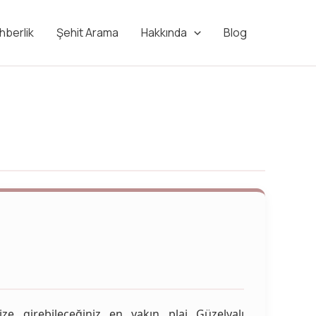
hberlik
Şehit Arama
Hakkında
Blog
e girebileceğiniz en yakın plaj Güzelyalı