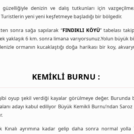
güzelliğiyle denizin ve dalış tutkunları için vazgeçilmez 
Turistlerin yeni yeni keşfetmeye başladığı bir bölgedir.
ten sonra sağa sapılarak “
FINDIKLI KÖYÜ
” tabelası taki
erek yaklaşık 6 km. sonra limana varıyorsunuz.Yolun büyük
 denizle ormanın kucaklaştığı doğa harikası bir koy, akvar
KEMIKLI BURNU :
 gibi oyup şekil verdiği kayalar görülmeye değer. Burunda 
 alanı adayı kabul ediliyor Büyük Kemikli Burnu’ndan Saroz
r.
k Kınalı ayrımına kadar gelip daha sonra normal yolla 