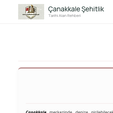
İçeriğe
Çanakkale Şehitlik
atla
Tarihi Alan Rehberi
Çanakkale
merkezinde denize girilebilec