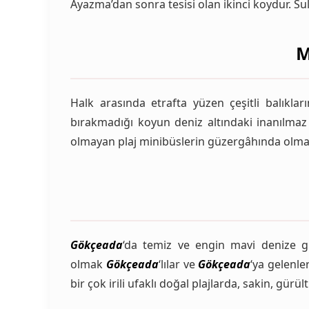
Ayazma’dan sonra tesisi olan ikinci koydur. 
M
Halk arasında etrafta yüzen çeşitli balıkla
bırakmadığı koyun deniz altındaki inanılmaz 
olmayan plaj minibüslerin güzergâhında olmadı
Gökçeada
‘da temiz ve engin mavi denize gir
olmak
Gökçeada
‘lılar ve
Gökçeada
‘ya gelenle
bir çok irili ufaklı doğal plajlarda, sakin, gür