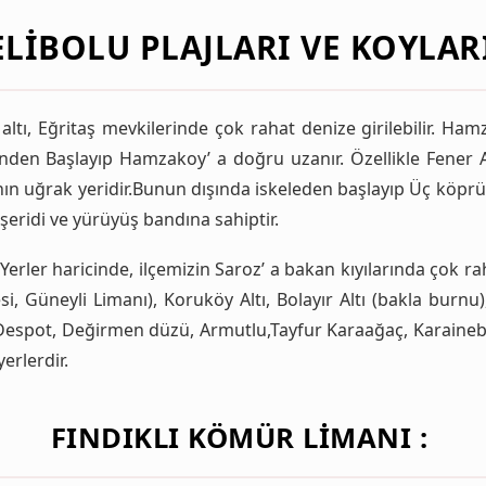
ELIBOLU PLAJLARI VE KOYLARI
ı, Eğritaş mevkilerinde çok rahat denize girilebilir. Hamza
nden Başlayıp Hamzakoy’ a doğru uzanır. Özellikle Fener Alt
nın uğrak yeridir.Bunun dışında iskeleden başlayıp Üç köpr
şeridi ve yürüyüş bandına sahiptir.
 Yerler haricinde, ilçemizin Saroz’ a bakan kıyılarında çok raha
 Güneyli Limanı), Koruköy Altı, Bolayır Altı (bakla burnu),
e Despot, Değirmen düzü, Armutlu,Tayfur Karaağaç, Karainebe
erlerdir.
FINDIKLI KÖMÜR LIMANI :