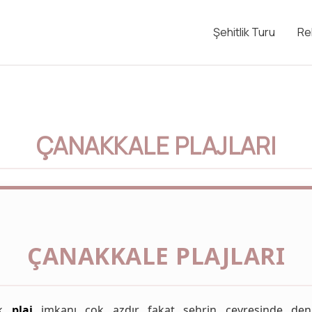
Şehitlik Turu
Re
ÇANAKKALE PLAJLARI
ÇANAKKALE PLAJLARI
ek
plaj
imkanı çok azdır fakat şehrin çevresinde deniz