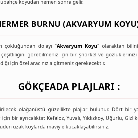
Sulubahçe koyudan hemen sonra gelir.
ERMER BURNU (AKVARYUM KOYU)
rın çokluğundan dolayı “
Akvaryum Koyu
” olaraktan bili
çeşitliliğini görebilmeniz için bir şnorkel ve gözlüklerini
ğı için özel aracınızla gitmeniz gerekecektir.
GÖKÇEADA
PLAJLARI :
ilecek olağanüstü güzellikte plajlar bulunur. Dört bir ya
r için bir ayrıcalıktır: Kefaloz, Yuvalı, Yıldızkoy, Uğurlu, Gi
ültüden uzak koylarda maviyle kucaklaşabilirsiniz.